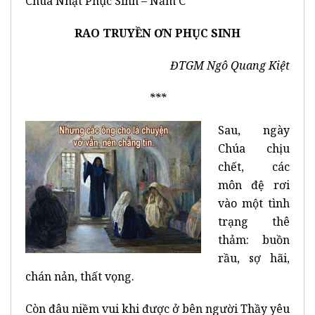
Chúa Nhật Phục Sinh – Năm C
RAO TRUYỀN ƠN PHỤC SINH
ĐTGM Ngô Quang Kiệt
***
Sau, ngày
Chúa chịu
chết, các
môn đệ rơi
vào một tình
trạng thê
thảm: buồn
rầu, sợ hãi,
chán nản, thất vọng.
Còn đâu niềm vui khi được ở bên người Thầy yêu