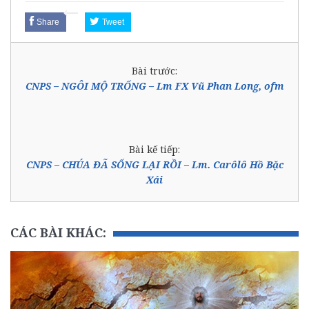
Share
Tweet
Bài trước:
CNPS – NGÔI MỘ TRỐNG – Lm FX Vũ Phan Long, ofm
Bài kế tiếp:
CNPS – CHÚA ĐÃ SỐNG LẠI RỒI – Lm. Carôlô Hồ Bặc
Xái
CÁC BÀI KHÁC: