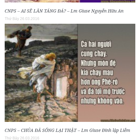
CNPS – AI SẼ LĂN TÁNG ĐÁ? – Lm Giuse Nguyễn Hữu An
Thứ Bảy 26.03.2016
CNPS – CHÚA ĐÃ SỐNG LẠI THẬT – Lm Giuse Đinh lập Liễm
Thứ Bảy 26.03.2016