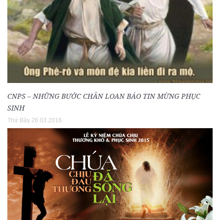
CNPS – NHỮNG BƯỚC CHÂN LOAN BÁO TIN MỪNG PHỤC
SINH
Thứ Bảy 26.03.2016