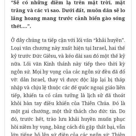
“Sẽ có những điềm lạ trên mặt trời, mặt
trăng và các vì sao. Dưới đất, muôn dân sẽ lo
lắng hoang mang trước cảnh biển gào sóng
thét….”.
Ở đây chúng ta tiếp cận với lối văn “khải huyền”.
Loại văn chương này xuất hiện tại Israel, hai thế
kỷ trước Đức Giêsu, và kéo dài sau đó một thế kỷ
nữa. Lối văn Kinh thánh này tiếp theo thời kỳ
ngôn sứ. Mọi hy vọng của các ngôn sứ đều đã đổ
vỡ: dân Israel, thay vì được độc lập lại bị tháp
nhập và chịu lệ thuộc các đế quốc ngoại giáo liên
tiếp, khiến ta có cảm tưởng là lịch sử đã thoát
khỏi bàn tay điều khiển của Thiên Chúa. Đó là
một gai chướng, một thử thách cho đức tin. Do
đó, trước hết, trào lưu khải huyền muốn phục
hồi niềm hy vọng, bằng cách dù gặp thất bại, vẫn
lớn tiếng hô lên sứ điệp của các ngôn sứ: Thiên