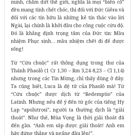
minh, chấm dứt thế giới, nghĩa là mọi “biến cố”
đều mang tính chết chóc, thì đối với Đức Giêsu và
đối với các tín hữu là những kẻ tín thác vào lời
Ngài, lại chính là khởi đầu cho công cuộc cứu độ.
Đó là khẳng định trọng tâm của Đức tin: Mầu
nhiệm Phục sinh… mầu nhiệm chết đi để được
sống!
Từ “Cứu chuộc” rất thông dụng trong thư của
Thánh Phaolô (1 Cr 1,30 – Rm 3,24-8,23 – Cl 1,14)
nhưng trong các Tin Mừng, chỉ thấy dùng ở đây.
Ta cũng biết, Luca là đệ tử của Phaolô mà! Từ
“Cứu chuộc” được dịch từ “Redemptio” của
Latinh. Nhưng nếu để ý đến từ gốc của tiếng Hy
Lạp “apolutrosi”, người ta thường dịch là “giải
thoát”. Như thế, Mùa Vọng là thời giải thoát đã
đến gần. “Anh em sắp được giải thoát! Anh em
hãy đứng thẳng và ngẩng đầu lên!”.