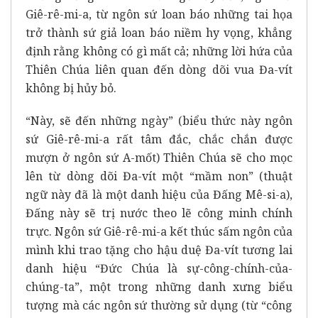
Giê-rê-mi-a, từ ngôn sứ loan báo những tai họa
trở thành sứ giả loan báo niềm hy vọng, khẳng
định rằng không có gì mất cả; những lời hứa của
Thiên Chúa liên quan đến dòng dõi vua Đa-vít
không bị hủy bỏ.
“Này, sẽ đến những ngày” (biểu thức này ngôn
sứ Giê-rê-mi-a rất tâm đắc, chắc chắn được
mượn ở ngôn sứ A-mốt) Thiên Chúa sẽ cho mọc
lên từ dòng dõi Đa-vít một “mầm non” (thuật
ngữ này đã là một danh hiệu của Đấng Mê-si-a),
Đấng này sẽ trị nước theo lẽ công minh chính
trực. Ngôn sứ Giê-rê-mi-a kết thúc sấm ngôn của
mình khi trao tặng cho hậu duệ Đa-vít tương lai
danh hiệu “Đức Chúa là sự-công-chính-của-
chúng-ta”, một trong những danh xưng biểu
tượng mà các ngôn sứ thường sử dụng (từ “công