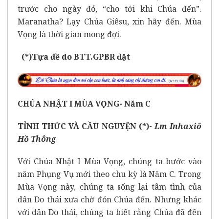
trước cho ngày đó, “cho tới khi Chúa đến”.
Maranatha? Lạy Chúa Giêsu, xin hãy đến. Mùa
Vọng là thời gian mong đợi.
(*)Tựa đề do BTT.GPBR đặt
CHÚA NHẬT I MÙA VỌNG- Năm C
TỈNH THỨC VÀ CẦU NGUYỆN (*)-
Lm Inhaxiô
Hồ Thông
Với Chúa Nhật I Mùa Vọng, chúng ta bước vào
năm Phụng Vụ mới theo chu kỳ là Năm C. Trong
Mùa Vọng này, chúng ta sống lại tâm tình của
dân Do thái xưa chờ đón Chúa đến. Nhưng khác
với dân Do thái, chúng ta biết rằng Chúa đã đến