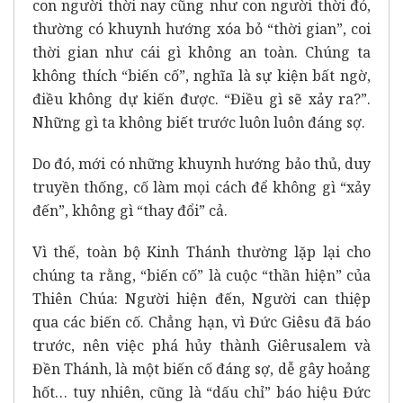
con người thời nay cũng như con người thời đó,
thường có khuynh hướng xóa bỏ “thời gian”, coi
thời gian như cái gì không an toàn. Chúng ta
không thích “biến cố”, nghĩa là sự kiện bất ngờ,
điều không dự kiến được. “Điều gì sẽ xảy ra?”.
Những gì ta không biết trước luôn luôn đáng sợ.
Do đó, mới có những khuynh hướng bảo thủ, duy
truyền thống, cố làm mọi cách để không gì “xảy
đến”, không gì “thay đổi” cả.
Vì thế, toàn bộ Kinh Thánh thường lặp lại cho
chúng ta rằng, “biến cố” là cuộc “thần hiện” của
Thiên Chúa: Người hiện đến, Người can thiệp
qua các biến cố. Chẳng hạn, vì Đức Giêsu đã báo
trước, nên việc phá hủy thành Giêrusalem và
Đền Thánh, là một biến cố đáng sợ, dễ gây hoảng
hốt… tuy nhiên, cũng là “dấu chỉ” báo hiệu Đức