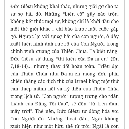
Đức Giêsu không khai thác, nhưng giải gỡ cho ta
sự sợ hãi đó. Những “biến cố” gây xáo trộn,
không kết thúc mọi sự, không chỉ là khởi đầu cho
một thế giới khác… chỉ báo trước một cuộc gặp
gỡ. Ngược lại với sự sợ hãi của con người, ở đây
xuất hiện hình ảnh rực rỡ của Con Người trong
chính vinh quang của Thiên Chúa. Ta biết rằng,
Đức Giêsu sử dụng “thị kiến của Đa-ni-en” (Đn
7,18-14)… nhưng thay đổi hoàn toàn. Triều đại
của Thiên Chúa nhu Đa-ni-en mong đợi, phải
chiến thắng các địch thù của Israel bằng một thứ
can thiệp mãnh liệt và kỳ diệu của Thiên Chúa
trong lịch sử. “Con người” tượng trưng cho “dân
thánh của Đấng Tối Cao”, sẽ đến “từ trên đám
mây trời”. Thế nên, Đức Giêsu tự đồng hóa với
Con Người đó. Nhưng thoạt đầu, Ngài không
xuất hiện như một hữu thể từ trời: Ngài là con