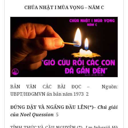
CHÚA NHẬT I MÙA VỌNG – NĂM C
BẢN VĂN CÁC BÀI ĐỌC – Nguồn:
UBPT/HĐGMVN ấn bản năm 1973 2
ĐỨNG DẬY VÀ NGẨNG ĐẦU LÊN(*)–
Chú giải
của
Noel Quession
5
TỈNH THỨC VÀ CẦU NGUYỆN (*)-
Lm Inhaxiô Hồ