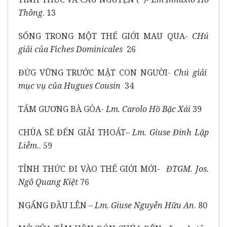
Thông
. 13
SỐNG TRONG MỘT THẾ GIỚI MAU QUA-
CHú
giải của Fiches Dominicales
26
ĐỨG VỮNG TRƯỚC MẶT CON NGƯỜI-
Chú giải
mục vụ của Hugues Cousin
34
TẤM GƯƠNG BÀ GÓA-
Lm. Carolo Hồ Bặc Xái
39
CHÚA SẼ ĐẾN GIẢI THOÁT–
Lm. Giuse Đinh Lập
Liễm
.. 59
TỈNH THỨC ĐI VÀO THẾ GIỚI MỚI-
ĐTGM. Jos.
Ngô Quang Kiệt
76
NGẨNG ĐẦU LÊN –
Lm. Giuse Nguyễn Hữu An
. 80