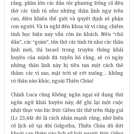
rằng, phần lớn các dân tôc phương Đông cổ đều
thờ các tinh tú như những thần linh ngự trên
cao, điều khiển thế giới và quyết định số phận
con người. Và ta nghĩ đến khoa tử vi cùng chiêm
tinh học hiện nay vẫn còn ăn khách. Nếu “chủ
dân”, các “goim”, tôn thờ các tinh tú như các thần
linh mới, thì Israel trong truyền thống khải
huyền của mình đã tuyên bố rằng, sẽ có ngày
những thần linh này bị tiêu tan một cách thê
thảm: các vì sao, mặt trời sẽ rớt xuống… không
có thần nào khác, ngoài Thiên Chúa!
Chính Luca cũng không ngần ngại sử dụng thứ
ngôn ngữ khải huyền này, để ghi lại một cuộc
nhật thực vào lúc Đức Giêsu tắt thở trên thập giá
(Lc 23,44): đó là cách nhấn mạnh rằng, nhớ biến
cố lịch sử tại đồi Golgotha, Thiên Chúa đã dứt
khoát can thiệp vào lịch sử loài người: Đức Giêsu