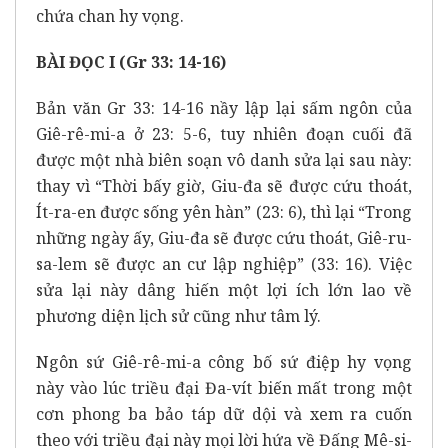
chứa chan hy vọng.
BÀI ĐỌC I (Gr 33: 14-16)
Bản văn Gr 33: 14-16 nầy lập lại sấm ngôn của
Giê-rê-mi-a ở 23: 5-6, tuy nhiên đoạn cuối đã
được một nhà biên soạn vô danh sửa lại sau này:
thay vì “Thời bấy giờ, Giu-đa sẽ được cứu thoát,
Ít-ra-en được sống yên hàn” (23: 6), thì lại “Trong
những ngày ấy, Giu-đa sẽ được cứu thoát, Giê-ru-
sa-lem sẽ được an cư lập nghiệp” (33: 16). Việc
sửa lại này dâng hiến một lợi ích lớn lao về
phương diện lịch sử cũng như tâm lý.
Ngôn sứ Giê-rê-mi-a công bố sứ điệp hy vọng
này vào lúc triều đại Đa-vít biến mất trong một
cơn phong ba bảo táp dữ dội và xem ra cuốn
theo với triều đại này mọi lời hứa về Đấng Mê-si-