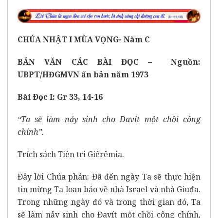
CHÚA NHẬT I MÙA VỌNG- Năm C
BẢN VĂN CÁC BÀI ĐỌC – Nguồn:
UBPT/HĐGMVN ấn bản năm 1973
Bài Ðọc I: Gr 33, 14-16
“Ta sẽ làm nảy sinh cho Ðavít một chồi công
chính”.
Trích sách Tiên tri Giêrêmia.
Ðây lời Chúa phán: Ðã đến ngày Ta sẽ thực hiện
tin mừng Ta loan báo về nhà Israel và nhà Giuđa.
Trong những ngày đó và trong thời gian đó, Ta
sẽ làm nảy sinh cho Ðavít một chồi công chính,