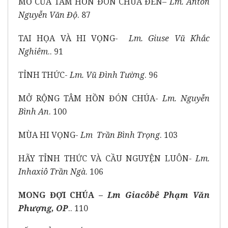
MỞ CỬA TÂM HỒN ĐÓN CHÚA ĐẾN
– Lm. Antôn
Nguyễn Văn Độ
. 87
TAI HỌA VÀ HI VỌNG-
Lm. Giuse Vũ Khắc
Nghiêm
.. 91
TỈNH THỨC-
Lm.
Vũ Đình Tường
. 96
MỞ RỘNG TÂM HỒN ĐÓN CHÚA-
Lm. Nguyễn
Bình An
. 100
MÙA HI VỌNG-
Lm Trần Bình Trọng
. 103
HÃY TỈNH THỨC VÀ CẦU NGUYỆN LUÔN-
Lm.
Inhaxiô Trần Ngà
. 106
MONG ĐỢI CHÚA –
Lm Giacôbê Phạm Văn
Phượng, OP
.. 110