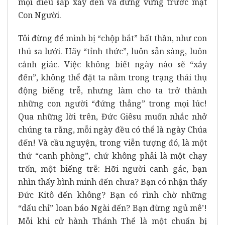
mọi điều sắp xảy đến và đứng vững trước mặt
Con Người.
Tôi đừng để mình bị “chộp bắt” bất thần, như con
thú sa lưới. Hãy “tỉnh thức”, luôn sẵn sàng, luôn
cảnh giác. Việc không biết ngày nào sẽ “xảy
đến”, không thể đặt ta nằm trong trạng thái thụ
động biếng trễ, nhưng làm cho ta trở thành
những con người “đứng thẳng” trong mọi lúc!
Qua những lời trên, Đức Giêsu muốn nhắc nhở
chúng ta rằng, mỗi ngày đều có thể là ngày Chúa
đến! Và cầu nguyện, trong viễn tượng đó, là một
thứ “canh phòng”, chứ không phải là một chạy
trốn, một biếng trễ: Hỡi người canh gác, bạn
nhìn thấy bình minh đến chưa? Bạn có nhận thấy
Đức Kitô đến không? Bạn có rình chờ những
“dấu chỉ” loan báo Ngài đến? Bạn đừng ngủ mê’!
Mỗi khi cử hành Thánh Thể là một chuẩn bị