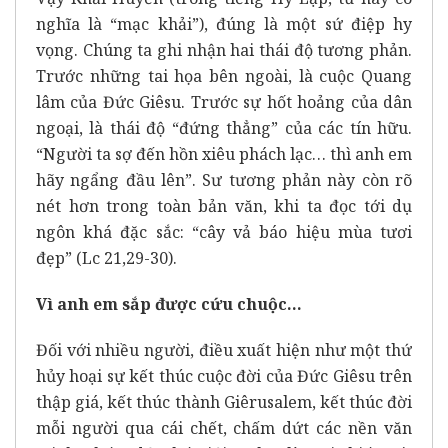
nghĩa là “mạc khải”), đúng là một sứ điệp hy
vọng. Chúng ta ghi nhận hai thái độ tương phản.
Trước những tai họa bên ngoài, là cuộc Quang
lâm của Đức Giêsu. Trước sự hốt hoảng của dân
ngoại, là thái độ “đứng thẳng” của các tín hữu.
“Người ta sợ đến hồn xiêu phách lạc… thì anh em
hãy ngẩng đầu lên”. Sư tương phản này còn rõ
nét hơn trong toàn bản văn, khi ta đọc tới dụ
ngôn khá đặc sắc: “cây vả báo hiệu mùa tươi
đẹp” (Lc 21,29-30).
Vì anh em sắp được cứu chuộc…
Đối với nhiều người, điều xuất hiện như một thứ
hủy hoại sự kết thúc cuộc đời của Đức Giêsu trên
thập giá, kết thúc thành Giêrusalem, kết thúc đời
mỗi người qua cái chết, chấm dứt các nền văn