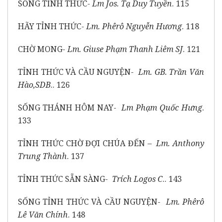
SỐNG TỈNH THỨC-
Lm Jos. Tạ Duy Tuyền
. 115
HÃY TỈNH THỨC-
Lm. Phêrô Nguyễn Hương
. 118
CHỜ MONG-
Lm. Giuse Phạm Thanh Liêm SJ
. 121
TỈNH THỨC VÀ CẦU NGUYỆN-
Lm. GB. Trần Văn
Hào,SDB
.. 126
SỐNG THÁNH HÔM NAY-
Lm Phạm Quốc Hưng
.
133
TỈNH THỨC CHỜ ĐỢI CHÚA ĐẾN –
Lm. Anthony
Trung Thành
. 137
TỈNH THỨC SẴN SÀNG-
Trích Logos C
.. 143
SỐNG TỈNH THỨC VÀ CẦU NGUYỆN-
Lm. Phêrô
Lê Văn Chính
. 148