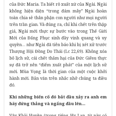
của Đức Maria. Ta biết rõ xuất xứ của Ngài. Ngài
không hiện diện “trong đám mây” Ngài hoàn
toàn chia sẻ thân phận con người như mọi người
trên trần gian. Và đúng ra, chỉ khi chết trên thập
giá, Ngài mới thực sự bước vào trong Thế Giới
Mới của Đấng Phục sinh đầy vinh quang và uy
quyền… như Ngài đã tiên báo khi bị xét xử trước
Thượng Hội Đồng Do Thái (Lc 22,69). Không xóa
bỏ lịch sử, cái chết thảm hại của Đức Giêsu thực
sự đã trở nên “điểm xuất phát” của một lịch sử
mới. Mùa Vọng là thời gian của một cuộc khởi
hành mới. Bản văn trên nhắc nhở chúng ta điều
đó.
Khi những biến cố đó bắt đầu xảy ra anh em
hãy đứng thẳng và ngẩng đầu lên…
Vậy Khải Huyền (trong tiếng Hy Lạp, từ này có