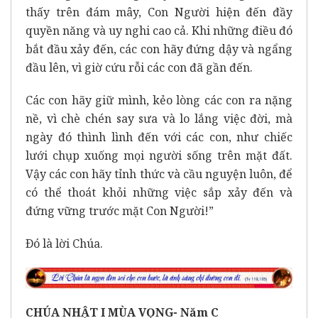
thấy trên đám mây, Con Người hiện đến đầy
quyền năng và uy nghi cao cả. Khi những điều đó
bắt đầu xảy đến, các con hãy đứng dậy và ngẩng
đầu lên, vì giờ cứu rỗi các con đã gần đến.
Các con hãy giữ mình, kẻo lòng các con ra nặng
nề, vì chè chén say sưa và lo lắng việc đời, mà
ngày đó thình lình đến với các con, như chiếc
lưới chụp xuống mọi người sống trên mặt đất.
Vậy các con hãy tỉnh thức và cầu nguyện luôn, để
có thể thoát khỏi những việc sắp xảy đến và
đứng vững trước mặt Con Người!”
Ðó là lời Chúa.
CHÚA NHẬT I MÙA VỌNG-
Năm
C