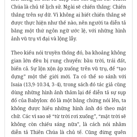
Chúa là chủ tể lịch sử. Ngài sẽ chiến thắng: Chiến
thắng trên sự dữ. Vì không ai biết chiến thắng sẽ
được thực hiện như thế nào, nên người ta diễn tả
bằng một thứ ngôn ngữ ước lệ, với những hình
ảnh vũ trụ vĩ đại và lộng lẫy.
Theo kiểu nói truyền thống đó, ba khoảng không
gian lớn đều bị rung chuyển: bầu trời, trái đất,
biển cả. Sự lộn xộn ập xuống trên vũ trụ, để “tạo
dựng” một thế giới mới. Ta có thể so sánh với
Isaia (13,9-10.34, 3-4), trong sách đó tác giả cũng
dùng những hình ảnh thảm lại để diễn tả sự sụp
đổ của Babylon: đó là một bằng chứng nói lên, ta
không được hiểu những hình ảnh đó theo mặt
chữ. Các vì sao sẽ “từ trời rơi xuống”, “mặt trời sẽ
không còn chiếu sáng nữa”, là cách nói nhằm
diễn tả Thiên Chúa là chủ tể. Cũng đừng quên