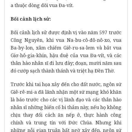
a thuộc dòng dõi vua Đa-vít.
Bối cảnh lịch sử:
Bối cảnh lịch sử được định vị vào năm 597 trước
Công Nguyên, khi vua Na-bu-cô-đô-nô-xo, vua
Ba-by-lon, xâm chiếm Giê-ru-sa-lem và bắt vua
Giơ-hô-gia-khin, hậu duệ của vua Đa-vít, và các
thân hào nhân sĩ đi lưu đày; đoạn, mười năm sau
đó cướp sạch thành thánh và triệt hạ Đền Thờ.
Trước khi tai họa xảy đến cho đất nước, ngôn sứ
Giê-rê-mi-a đã lãnh nhận một sứ mạng khó khăn
là báo trước cho các vị lãnh đạo và các thân hào
nhân sĩ những biến cố bi thảm này, nếu họ không
chịu thay đổi cách ăn nếp ở, thực hành công
chính và trung tín với Đức Chúa. Nhưng khi
những nỗi gian truân bất ngờ xảy đến, ngôn sứ