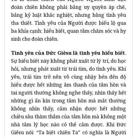
đoàn chiên không phải bằng uy quyền áp chế,
bằng kỷ luật khắc nghiệt, nhưng bằng tình yêu
tha thiết. Tình yêu của Người được biểu lộ qua
ba khía cạnh: hiểu biết, quan tâm chăm sóc và hy
sinh cho đoàn chiên.
Tình yêu của Đức Giêsu là tình yêu hiểu biết
.
Sự hiểu biết này không phát xuất từ lý trí, do học
hỏi, nhưng phát xuất từ trái tim, do tình yêu. Khi
yêu, trái tim trở nên vô cùng nhậy bén đến độ
hiểu được hết những âm thanh của tâm hồn và
tai người thường không nghe thấy, nhìn thấy hết
những gì ẩn kín trong tâm hồn mà mắt thường
không nhìn thấy, cảm nhận được hết những
chiều sâu thăm thẳm của tâm hồn mà không một
nhà tâm lý học nào có thể cảm được. Khi Đức
Giêsu nói: “Ta biết chiên Ta” có nghĩa là Người