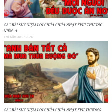
CÁC BÀI SUY NIỆM LỜI CHÚA CHÚA NHẬT XVIII THƯỜNG
NIÊN- A
Thứ Năm 30.07.2026
CÁC BÀI SUY NIỆM LỜI CHÚA CHÚA NHẬT XVII THƯỜNG