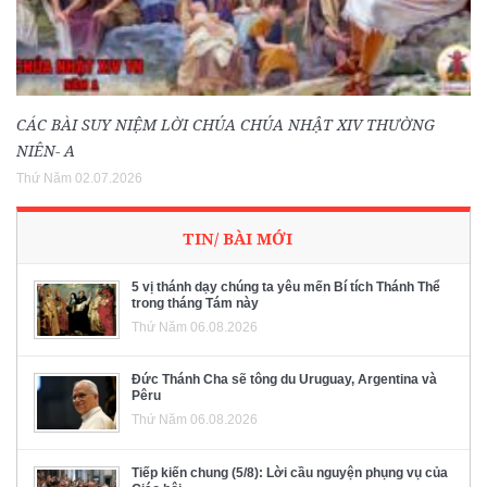
CÁC BÀI SUY NIỆM LỜI CHÚA CHÚA NHẬT XIV THƯỜNG
NIÊN- A
Thứ Năm 02.07.2026
TIN/ BÀI MỚI
5 vị thánh dạy chúng ta yêu mến Bí tích Thánh Thể
trong tháng Tám này
Thứ Năm 06.08.2026
Đức Thánh Cha sẽ tông du Uruguay, Argentina và
Pêru
Thứ Năm 06.08.2026
Tiếp kiến chung (5/8): Lời cầu nguyện phụng vụ của