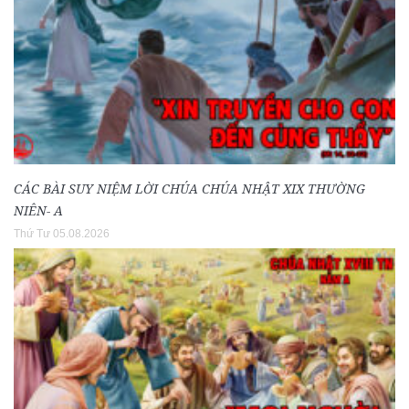
CÁC BÀI SUY NIỆM LỜI CHÚA CHÚA NHẬT XIX THƯỜNG
NIÊN- A
Thứ Tư 05.08.2026