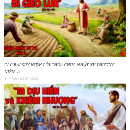
CÁC BÀI SUY NIỆM LỜI CHÚA CHÚA NHẬT XV THƯỜNG
NIÊN- A
Thứ Năm 09.07.2026