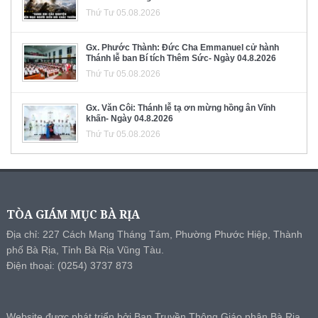
Thứ Tư 05.08.2026
Gx. Phước Thành: Đức Cha Emmanuel cử hành
Thánh lễ ban Bí tích Thêm Sức- Ngày 04.8.2026
Thứ Tư 05.08.2026
Gx. Văn Côi: Thánh lễ tạ ơn mừng hồng ân Vĩnh
khấn- Ngày 04.8.2026
Thứ Tư 05.08.2026
TÒA GIÁM MỤC BÀ RỊA
Địa chỉ: 227 Cách Mạng Tháng Tám, Phường Phước Hiệp, Thành
phố Bà Rịa, Tỉnh Bà Rịa Vũng Tàu.
Điện thoại: (0254) 3737 873
Website được phát triển bởi Ban Truyền Thông Giáo phận Bà Rịa.