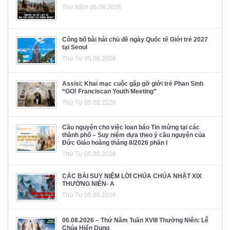
Thứ Năm 06.08.2026
Công bố bài hát chủ đề ngày Quốc tế Giới trẻ 2027
tại Seoul
Thứ Tư 05.08.2026
Assisi: Khai mạc cuộc gặp gỡ giới trẻ Phan Sinh
“GO! Franciscan Youth Meeting”
Thứ Tư 05.08.2026
Cầu nguyện cho việc loan báo Tin mừng tại các
thành phố – Suy niệm dựa theo ý cầu nguyện của
Đức Giáo hoàng tháng 8/2026 phần I
Thứ Tư 05.08.2026
CÁC BÀI SUY NIỆM LỜI CHÚA CHÚA NHẬT XIX
THƯỜNG NIÊN- A
Thứ Tư 05.08.2026
06.08.2026 – Thứ Năm Tuần XVIII Thường Niên: Lễ
Chúa Hiển Dung