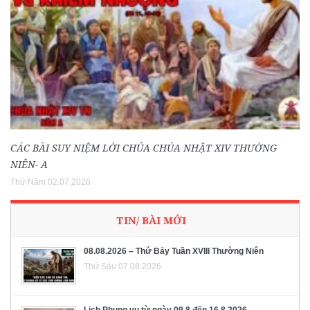
CÁC BÀI SUY NIỆM LỜI CHÚA CHÚA NHẬT XIV THƯỜNG
NIÊN- A
Thứ Năm 02.07.2026
TIN/ BÀI MỚI
08.08.2026 – Thứ Bảy Tuần XVIII Thường Niên
Thứ Sáu 07.08.2026