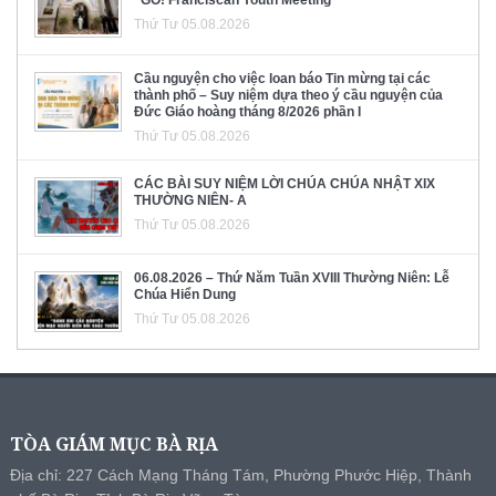
“GO! Franciscan Youth Meeting”
Thứ Tư 05.08.2026
Cầu nguyện cho việc loan báo Tin mừng tại các
thành phố – Suy niệm dựa theo ý cầu nguyện của
Đức Giáo hoàng tháng 8/2026 phần I
Thứ Tư 05.08.2026
CÁC BÀI SUY NIỆM LỜI CHÚA CHÚA NHẬT XIX
THƯỜNG NIÊN- A
Thứ Tư 05.08.2026
06.08.2026 – Thứ Năm Tuần XVIII Thường Niên: Lễ
Chúa Hiển Dung
Thứ Tư 05.08.2026
TÒA GIÁM MỤC BÀ RỊA
Địa chỉ: 227 Cách Mạng Tháng Tám, Phường Phước Hiệp, Thành