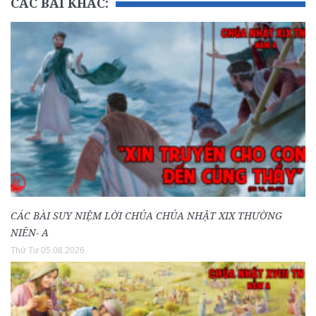
CÁC BÀI KHÁC:
CÁC BÀI SUY NIỆM LỜI CHÚA CHÚA NHẬT XIX THƯỜNG
NIÊN- A
Thứ Tư 05.08.2026