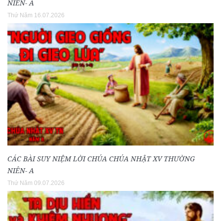
NIÊN- A
Thứ Năm 16.07.2026
CÁC BÀI SUY NIỆM LỜI CHÚA CHÚA NHẬT XV THƯỜNG
NIÊN- A
Thứ Năm 09.07.2026