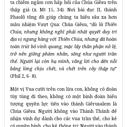
ta chiêm ngắm cơn hấp hối của Chúa Giêsu trên
thập giá (x. Mt 15, 34). Nơi bài đọc II, thánh
Phaolô tông đồ giúp chúng ta hiểu sâu xa hơn
mầu nhiệm Vượt Qua: Chúa Giêsu, “
dù là Thiên
Chúa, nhưng không nghĩ phải nhất quyết duy trì
địa vị ngang hàng với Thiên Chúa, nhưng đã hoàn
toàn trút bỏ vinh quang, mặc lấy thân phận nô lệ,
trở nên giống phàm nhân, sống như người trần
thế. Người lại còn hạ mình, vâng lời cho đến nỗi
bằng lòng chịu chết, và chết trên cây thập tự
”
(Phil 2, 6- 8).
Một vị Vua cưỡi trên con lừa con, không có đoàn
tùy tùng đi theo, không có một binh đoàn biểu
tượng quyền lực tiến vào thành Giêrusalem là
Chúa Giêsu. Người không vào Thành Thánh để
nhận vinh dự dành cho các vua trần thế, cho kẻ
có quyền bính, cho kẻ thống trị; Người vào thành