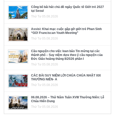
Công bố bài hát chủ đề ngày Quốc tế Giới trẻ 2027
tại Seoul
Thứ Tư 05.08.2026
Assisi: Khai mạc cuộc gặp gỡ giới trẻ Phan Sinh
“GO! Franciscan Youth Meeting”
Thứ Tư 05.08.2026
Cầu nguyện cho việc loan báo Tin mừng tại các
thành phố – Suy niệm dựa theo ý cầu nguyện của
Đức Giáo hoàng tháng 8/2026 phần I
Thứ Tư 05.08.2026
CÁC BÀI SUY NIỆM LỜI CHÚA CHÚA NHẬT XIX
THƯỜNG NIÊN- A
Thứ Tư 05.08.2026
06.08.2026 – Thứ Năm Tuần XVIII Thường Niên: Lễ
Chúa Hiển Dung
Thứ Tư 05.08.2026