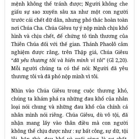
mệnh không thể tránh được; Người không che
giấu sự sao xuyến sâu xa như một con người
trước cái chết dữ dằn, nhưng phó thác hoàn toàn
nơi Chúa Cha. Chúa Giêsu tự ý nộp mình chịu khổ
hình và chịu chết, để chứng tỏ tình thương của
Thiên Chúa đối với thế gian. Thánh Phaolô cảm
nghiệm được rằng, trên Thập giá, Chúa Giêsu
“
đã yêu thương tôi và hiến mình vì tôi
” (Gl 2,20).
Mỗi người chúng ta có thể nói: Người đã yêu
thương tôi và đã phó nộp mình vì tôi.
Nhìn vào Chúa Giêsu trong cuộc thương khó,
chúng ta khám phá ra những đau khổ của nhân
loại nói chung và những đau khổ của chính cá
nhân mình nói riêng. Chúa Giêsu, dù vô tội, đã
nhận mang lấy vào thân điều mà con người
không thể chịu được như : sự bất công, sự dữ, tội
lỗi, hận thù, đau khổ và cuối cùng là sự chết.