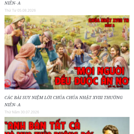
NIÊN- A
Thứ Tư 05.08.2026
CÁC BÀI SUY NIỆM LỜI CHÚA CHÚA NHẬT XVIII THƯỜNG
NIÊN- A
Thứ Năm 30.07.2026