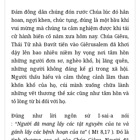
Đám đông dân chúng đón rước Chúa lúc đó hân
hoan, ngợi khen, chúc tụng, đúng là một bầu khí
vui mừng mà chúng ta cảm nghiệm được khi tái
cử hành biến cố năm xưa hôm nay. Chúa Giêsu,
Thái Tử nhà Đavít tiến vào Giêrusalem đã khơi
dậy lên bao nhiêu niềm hy vọng nơi tâm hồn
những người đơn sơ, nghèo khổ, bị lãng quên,
những người không đáng kể gì trong xã hội.
Người thấu hiểu và cảm thông cảnh lầm than
khốn khổ của họ, cúi mình xuống chữa lành
những vết thương thể xác cũng như tâm hồn và
tỏ lòng từ bi đối với họ.
Đúng như lời ngôn sứ I-sai-a nói
: “
Người đã mang lấy các tật nguyền của ta và
gánh lấy các bệnh hoạn của ta
” ( Mt 8,17 ). Đó là
tình thương cao cả của Chúa Giêsu, Người đã