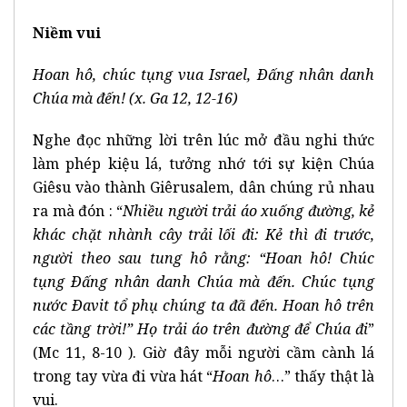
Niềm vui
Hoan hô, chúc tụng vua Israel, Ðấng nhân danh
Chúa mà đến! (x. Ga 12, 12-16)
Nghe đọc những lời trên lúc mở đầu nghi thức
làm phép kiệu lá, tưởng nhớ tới sự kiện Chúa
Giêsu vào thành Giêrusalem, dân chúng rủ nhau
ra mà đón : “
Nhiều người trải áo xuống đường, kẻ
khác chặt nhành cây trải lối đi: Kẻ thì đi trước,
người theo sau tung hô rằng: “Hoan hô! Chúc
tụng Ðấng nhân danh Chúa mà đến. Chúc tụng
nước Ðavit tổ phụ chúng ta đã đến. Hoan hô trên
các tầng trời!” Họ trải áo
trên đường để Chúa đi
”
(Mc 11, 8-10 ). Giờ đây mỗi người cầm cành lá
trong tay vừa đi vừa hát “
Hoan hô
…” thấy thật là
vui.