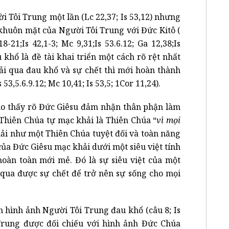
 Tôi Trung một lần (Lc 22,37; Is 53,12) nhưng
huôn mặt của Người Tôi Trung với Đức Kitô (
18-21;Is 42,1-3; Mc 9,31;Is 53.6.12; Ga 12,38;Is
 khổ là đề tài khai triển một cách rõ rệt nhất
i qua đau khổ và sự chết thì mới hoàn thành
53,5.6.9.12; Mc 10,41; Is 53,5; 1Cor 11,24).
o thấy rõ Đức Giêsu đảm nhận thân phận làm
 Thiên Chúa tự mạc khải là Thiên Chúa “
vì mọi
ải như một Thiên Chúa tuyệt đối và toàn năng
 của Đức Giêsu mạc khải dưới một siêu việt tính
hoàn toàn mới mẻ. Đó là sự siêu việt của một
t qua được sự chết để trở nên sự sống cho mọi
n hình ảnh Người Tôi Trung đau khổ (câu 8; Is
 Trung được đối chiếu với hình ảnh Đức Chúa