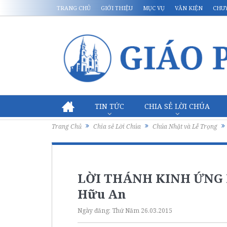
TRANG CHỦ
GIỚI THIỆU
MỤC VỤ
VĂN KIỆN
CHU
TIN TỨC
CHIA SẺ LỜI CHÚA
Trang Chủ
Chia sẻ Lời Chúa
Chúa Nhật và Lễ Trọng
LỜI THÁNH KINH ỨNG 
Hữu An
Ngày đăng:
Thứ Năm 26.03.2015