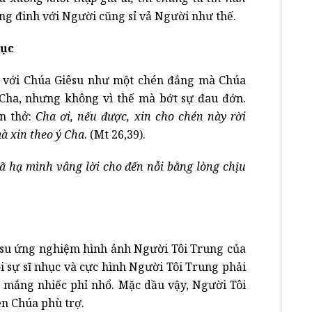
g đinh với Người cũng sỉ vả Người như thế.
hục
ến với Chúa Giêsu như một chén đắng mà Chúa
 Cha, nhưng không vì thế mà bớt sự đau đớn.
n thở:
Cha ơi, nếu được, xin cho chén này rời
à xin theo ý Cha
. (Mt 26,39).
ã hạ mình vâng lời cho đến nỗi bằng lòng chịu
iêsu ứng nghiệm hình ảnh Người Tôi Trung của
i sự sĩ nhục và cực hình Người Tôi Trung phải
 bị mắng nhiếc phỉ nhổ. Mặc dầu vậy, Người Tôi
ên Chúa phù trợ.