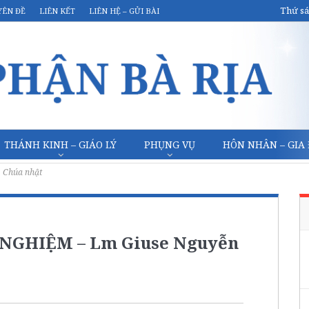
Thứ sá
YÊN ĐỀ
LIÊN KẾT
LIÊN HỆ – GỬI BÀI
THÁNH KINH – GIÁO LÝ
PHỤNG VỤ
HÔN NHÂN – GIA
Chúa nhật
NGHIỆM – Lm Giuse Nguyễn