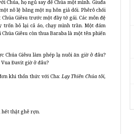
với Chúa, họ ngủ say để Chúa một mình. Giuđa
một nô lệ bằng một nụ hôn giả dối. Phêrô chối
t Chúa Giêsu trước một đầy tớ gái. Các môn đệ
y trốn bỏ lại cả áo, chạy mình trần. Một đám
oi Chúa Giêsu còn thua Baraba là một tên phiến
 Chúa Giêsu làm phép lạ nuôi ăn giờ ở đâu?
Vua Đavit giờ ở đâu?
đơn khi thổn thức với Cha:
Lạy Thiên Chúa tôi,
 hết thật ghê rợn.