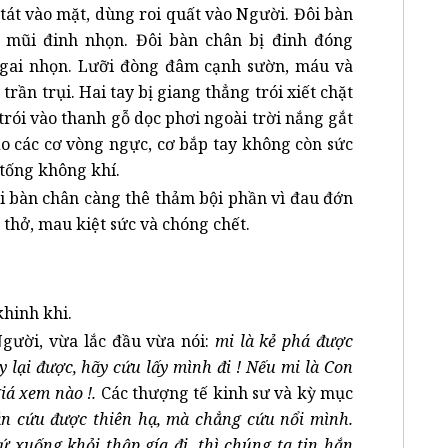
tát vào mặt, dùng roi quất vào Người. Đôi bàn
 mũi đinh nhọn. Đôi bàn chân bị đinh đóng
 gai nhọn. Lưỡi đòng đâm cạnh sườn, máu và
trần trụi. Hai tay bị giang thẳng trói xiết chặt
trói vào thanh gỗ dọc phơi ngoài trời nắng gắt
do các cơ vòng ngực, cơ bắp tay không còn sức
 tống không khí.
nơi bàn chân càng thê thảm bội phần vì đau đớn
 thở, mau kiệt sức và chóng chết.
khinh khi.
gười, vừa lắc đầu vừa nói:
mi là kẻ phá được
 lại được, hãy cứu lấy mình đi ! Nếu mi là Con
giá xem nào !.
Các thượng tế kinh sư và kỳ mục
n cứu được thiên hạ, mà chẳng cứu nổi mình.
ứ xuống khỏi thập gía đi, thì chúng ta tin hắn