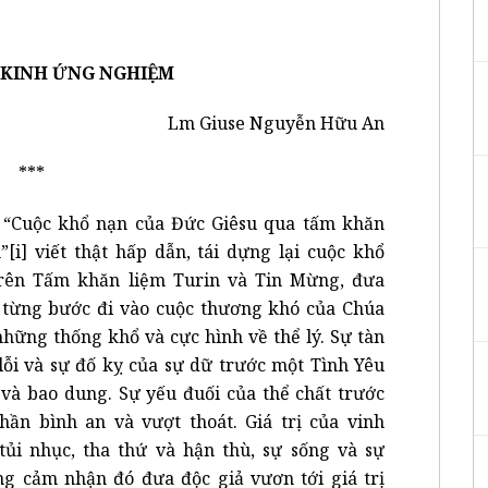
 KINH ỨNG NGHIỆM
Lm Giuse Nguyễn Hữu An
***
 “Cuộc khổ nạn của Đức Giêsu qua tấm khăn
”
[i]
viết thật hấp dẫn, tái dựng lại cuộc khổ
rên Tấm khăn liệm Turin và Tin Mừng, đưa
 từng bước đi vào cuộc thương khó của Chúa
những thống khổ và cực hình về thể lý. Sự tàn
 lỗi và sự đố kỵ của sự dữ trước một Tình Yêu
và bao dung. Sự yếu đuối của thể chất trước
hần bình an và vượt thoát. Giá trị của vinh
tủi nhục, tha thứ và hận thù, sự sống và sự
ng cảm nhận đó đưa độc giả vươn tới giá trị