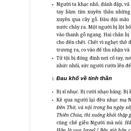
Người ta khạc nhổ, đánh đập, vả 
tay bầm tím xuyên thâu những
xuyên qua cây gỗ. Đầu đội mão
nước chảy ra. Một người bị lột bỏ 
vào thanh gỗ ngang. Hai chân bị 
cho đến chết. Chết vì nghẹt thở 
trương ra, co vào để thu nhận và
Tử tội bị đóng đinh nơi cổ tay, 
nhức nhối, sức người rướn lên để
Đau khổ về tinh thần
Bị sỉ nhục. Bị cười nhạo báng. Bị 
Kẻ qua người lại đều nhục mạ N
Đền Thờ, và nội trong ba ngày xây
Thiên Chúa, thì xuống khỏi thập 
cũng chế giễu Người mà nói:
Hắ
Hắn là vua Israel ! Bây giờ hắn c