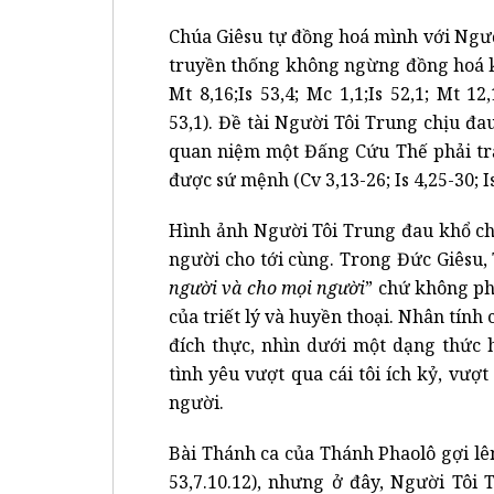
Chúa Giêsu tự đồng hoá mình với Người
truyền thống không ngừng đồng hoá k
Mt 8,16;Is 53,4; Mc 1,1;Is 52,1; Mt 12,
53,1). Đề tài Người Tôi Trung chịu đau
quan niệm một Đấng Cứu Thế phải trả
được sứ mệnh (Cv 3,13-26; Is 4,25-30; Is 
Hình ảnh Người Tôi Trung đau khổ ch
người cho tới cùng. Trong Đức Giêsu,
người và cho mọi người
” chứ không ph
của triết lý và huyền thoại. Nhân tính
đích thực, nhìn dưới một dạng thức 
tình yêu vượt qua cái tôi ích kỷ, vượ
người.
Bài Thánh ca của Thánh Phaolô gợi lê
53,7.10.12), nhưng ở đây, Người Tôi