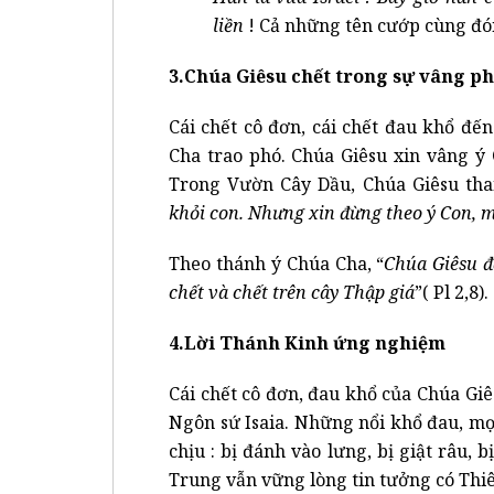
liền
! Cả những tên cướp cùng đón
3.Chúa Giêsu chết trong sự vâng p
Cái chết cô đơn, cái chết đau khổ đ
Cha trao phó. Chúa Giêsu xin vâng ý
Trong Vườn Cây Dầu, Chúa Giêsu tha
khỏi con. Nhưng xin đừng theo ý Con, m
Theo thánh ý Chúa Cha, “
Chúa Giêsu đ
chết và chết trên cây Thập giá
”( Pl 2,8).
4.Lời Thánh Kinh ứng nghiệm
Cái chết cô đơn, đau khổ của Chúa G
Ngôn sứ Isaia. Những nổi khổ đau, mọ
chịu : bị đánh vào lưng, bị giật râu,
Trung vẫn vững lòng tin tưởng có Thi