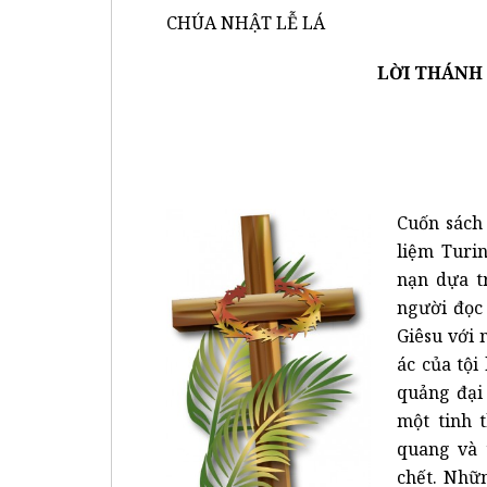
CHÚA NHẬT LỄ LÁ
LỜI THÁNH
Cuốn sách
liệm Turin
nạn dựa t
người đọc
Giêsu với 
ác của tội
quảng đại 
một tinh t
quang và 
chết. Nhữ