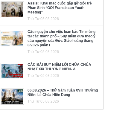
Assisi: Khai mạc cuộc gặp gỡ giới trẻ
Phan Sinh “GO! Franciscan Youth
Meeting”
Thứ Tư 05.08.2026
Cầu nguyện cho việc loan báo Tin mừng
tại các thành phố – Suy niệm dựa theo ý
cầu nguyện của Đức Giáo hoàng tháng
8/2026 phần I
Thứ Tư 05.08.2026
CÁC BÀI SUY NIỆM LỜI CHÚA CHÚA
NHẬT XIX THƯỜNG NIÊN- A
Thứ Tư 05.08.2026
06.08.2026 – Thứ Năm Tuần XVIII Thường
Niên: Lễ Chúa Hiển Dung
Thứ Tư 05.08.2026