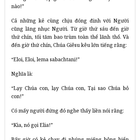
nào!”
Cả những kẻ cùng chịu đóng đinh với Người
cũng lăng nhục Người. Từ giờ thứ sáu đến giờ
thứ chín, tối tăm bao trùm toàn thể lãnh thổ. Và
đến giờ thứ chín, Chúa Giêsu kêu lớn tiếng rằng:
“Eloi, Eloi, lema sabachtani!”
Nghĩa là:
“Lạy Chúa con, lạy Chúa con, Tại sao Chúa bỏ
con!”
Có mấy người đứng đó nghe thấy liền nói rằng:
“Kìa, nó gọi Elia!”
Bấy giờ có kẻ chạy đi nhúng miếng bông biển