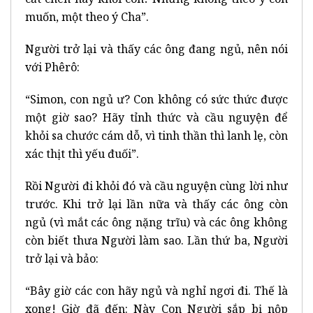
muốn, một theo ý Cha”.
Người trở lại và thấy các ông đang ngủ, nên nói
với Phêrô:
“Simon, con ngủ ư? Con không có sức thức được
một giờ sao? Hãy tỉnh thức và cầu nguyện để
khỏi sa chước cám dỗ, vì tinh thần thì lanh lẹ, còn
xác thịt thì yếu đuối”.
Rồi Người đi khỏi đó và cầu nguyện cùng lời như
trước. Khi trở lại lần nữa và thấy các ông còn
ngủ (vì mắt các ông nặng trĩu) và các ông không
còn biết thưa Người làm sao. Lần thứ ba, Người
trở lại và bảo:
“Bây giờ các con hãy ngủ và nghỉ ngơi đi. Thế là
xong! Giờ đã đến: Này Con Người sắp bị nộp