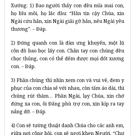
Xướng: 1) Bao người thấy con đều mỉa mai con,
họ bĩu môi, họ lắc đầu: “Hắn tin cậy Chúa, xin
Ngài cứu hắn, xin Ngài giải gỡ hắn, nếu Ngài yêu
thương”. – Đáp.
2) Đứng quanh con là đàn ưng khuyển, một lũ
côn đồ bao bọc lấy con. Chân tay con chúng đều
chọc thủng, con có thể đếm được mọi đốt xương
con. – Đáp.
3) Phần chúng thì nhìn xem con và vui vẻ, đem y
phục của con chia sẻ với nhau, còn tấm áo dài, thì
chúng rút thăm… Phần Ngài, lạy Chúa, xin chớ
đứng xa con, ôi Đấng phù trợ con, xin kíp ra tay
nâng đỡ. – Đáp.
4) Con sẽ tường thuật danh Chúa cho các anh em,
giữa nơi công hội, con sẽ ngợi khen Người. “Chư