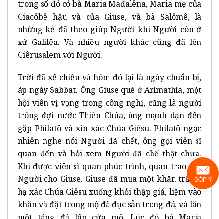
trong số đó có bà Maria Mađalêna, Maria mẹ của
Giacôbê hậu và của Giuse, và bà Salômê, là
những kẻ đã theo giúp Người khi Người còn ở
xứ Galilêa. Và nhiều người khác cũng đã lên
Giêrusalem với Người.
Trời đã xế chiều và hôm đó lại là ngày chuẩn bị,
áp ngày Sabbat. Ông Giuse quê ở Arimathia, một
hội viên vị vọng trong công nghị, cũng là người
trông đợi nước Thiên Chúa, ông mạnh dạn đến
gặp Philatô và xin xác Chúa Giêsu. Philatô ngạc
nhiên nghe nói Người đã chết, ông gọi viên sĩ
quan đến và hỏi xem Người đã chế thật chưa.
Khi được viên sĩ quan phúc trình, quan trao xác
Người cho Giuse. Giuse đã mua một khăn trắng,
GÓP Ý
hạ xác Chúa Giêsu xuống khỏi thập giá, liệm vào
khăn và đặt trong mộ đã đục sẵn trong đá, và lăn
một tảng đá lấp cửa mộ. Lúc đó bà Maria