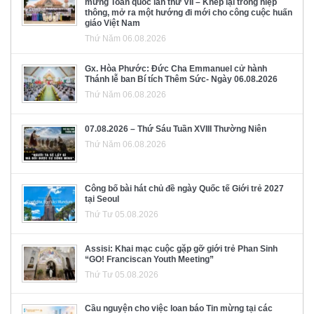
mừng Toàn quốc lần thứ VII – Khép lại trong hiệp
thông, mở ra một hướng đi mới cho công cuộc huấn
giáo Việt Nam
Thứ Năm 06.08.2026
Gx. Hòa Phước: Đức Cha Emmanuel cử hành
Thánh lễ ban Bí tích Thêm Sức- Ngày 06.08.2026
Thứ Năm 06.08.2026
07.08.2026 – Thứ Sáu Tuần XVIII Thường Niên
Thứ Năm 06.08.2026
Công bố bài hát chủ đề ngày Quốc tế Giới trẻ 2027
tại Seoul
Thứ Tư 05.08.2026
Assisi: Khai mạc cuộc gặp gỡ giới trẻ Phan Sinh
“GO! Franciscan Youth Meeting”
Thứ Tư 05.08.2026
Cầu nguyện cho việc loan báo Tin mừng tại các