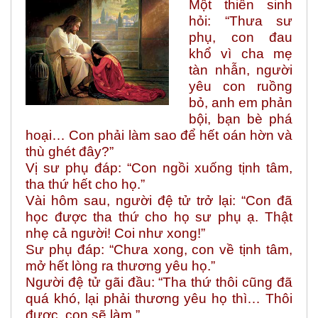
Một thiền sinh
hỏi: “Thưa sư
phụ, con đau
khổ vì cha mẹ
tàn nhẫn, người
yêu con ruồng
bỏ, anh em phản
bội, bạn bè phá
hoại… Con phải làm sao để hết oán hờn và
thù ghét đây?”
Vị sư phụ đáp: “Con ngồi xuống tịnh tâm,
tha thứ hết cho họ.”
Vài hôm sau, người đệ tử trở lại: “Con đã
học được tha thứ cho họ sư phụ ạ. Thật
nhẹ cả người! Coi như xong!”
Sư phụ đáp: “Chưa xong, con về tịnh tâm,
mở hết lòng ra thương yêu họ.”
Người đệ tử gãi đầu: “Tha thứ thôi cũng đã
quá khó, lại phải thương yêu họ thì… Thôi
được, con sẽ làm.”