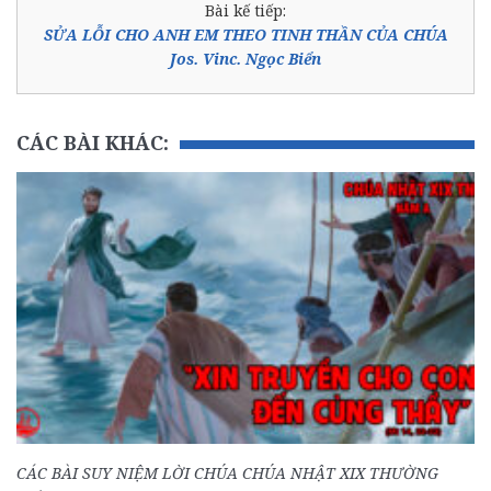
Bài kế tiếp:
SỬA LỖI CHO ANH EM THEO TINH THẦN CỦA CHÚA
Jos. Vinc. Ngọc Biển
CÁC BÀI KHÁC:
CÁC BÀI SUY NIỆM LỜI CHÚA CHÚA NHẬT XIX THƯỜNG