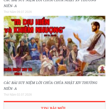
NIÊN- A
Thứ Năm 09.07.2026
CÁC BÀI SUY NIỆM LỜI CHÚA CHÚA NHẬT XIV THƯỜNG
NIÊN- A
Thứ Năm 02.07.2026
TIN/ BÀI MỚI