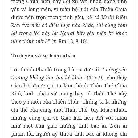
trong Chúa, nên hãy đối xử với nhau bằng tình
yêu và lòng mến, vì toàn bộ luật của Thiên Chúa
được nên trọn trong tình yêu, kể cả Mười Điều
Răn “và
nếu có điều luật nào khác, thì cũng tóm
lại trong lời này là: Ngươi hãy yêu mến kẻ khác
như chính mình
” (x. Rm 13, 8-10).
Tình yêu và sự kiên nhẫn
Lời thánh Phaolô trong bài ca đức ái: ”
Lòng yêu
thương không làm hại kẻ khác
“(1Cr, 9), cho thấy
Giáo hội được qui tụ làm thành Thân Thể Chúa
Kitô, lãnh nhận sứ mạng bày tỏ Thân Thể này
theo ý muốn của Thiên Chúa. Chúng ta là những
chi thể của cùng một Thân Thể, tuy khác nhau,
nhưng cùng qui về Giáo hội, liên đới với nhau
như một bản giao hưởng tình bác ái. Nên ai
phạm lỗi, người ấy thiếu tình bác ái không chỉ