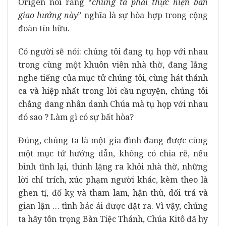
Origen nói rằng “
chúng ta phải thực hiện bản
giao hưởng này
” nghĩa là sự hòa hợp trong cộng
đoàn tín hữu.
Có người sẽ nói: chúng tôi đang tụ họp với nhau
trong cùng một khuôn viên nhà thờ, đang lắng
nghe tiếng của mục tử chúng tôi, cùng hát thánh
ca và hiệp nhất trong lời cầu nguyện, chúng tôi
chẳng đang nhân danh Chúa mà tụ họp với nhau
đó sao ? Làm gì có sự bất hòa?
Đúng, chúng ta là một gia đình đang được cùng
một mục tử hướng dẫn, không có chia rẽ, nếu
bình tĩnh lại, thinh lặng ra khỏi nhà thờ, những
lời chỉ trích, xúc phạm người khác, kèm theo là
ghen tị, đố kỵ và tham lam, hận thù, dối trá và
gian lận … tình bác ái được đặt ra. Vì vậy, chúng
ta hãy tôn trọng Bàn Tiệc Thánh, Chúa Kitô đã hy