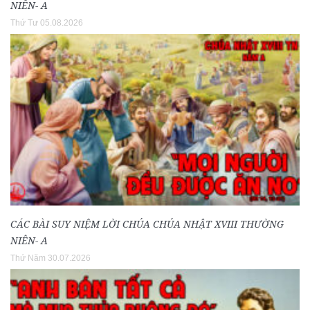
NIÊN- A
Thứ Tư 05.08.2026
CÁC BÀI SUY NIỆM LỜI CHÚA CHÚA NHẬT XVIII THƯỜNG
NIÊN- A
Thứ Năm 30.07.2026