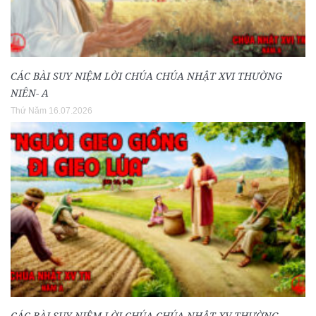
CÁC BÀI SUY NIỆM LỜI CHÚA CHÚA NHẬT XVI THƯỜNG
NIÊN- A
Thứ Năm 16.07.2026
CÁC BÀI SUY NIỆM LỜI CHÚA CHÚA NHẬT XV THƯỜNG