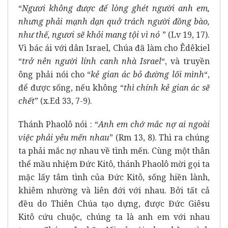
“
Ngươi không được để lòng ghét người anh em,
nhưng phải mạnh dạn quở trách người đồng bào,
như thế, ngươi sẽ khỏi mang tội vì nó
” (Lv 19, 17).
Vì bác ái với dân Israel, Chúa đã làm cho Êdêkiel
“
trở nên người lính canh nhà Israel
“, và truyền
ông phải nói cho “
kẻ gian ác bỏ đường lối mình
“,
để được sống, nếu không “
thì chính kẻ gian ác sẽ
chết
” (x.Ed 33, 7-9).
Thánh Phaolô nói : “
Anh em chớ mắc nợ ai ngoài
việc phải yêu mến nhau
” (Rm 13, 8). Thì ra chúng
ta phải mắc nợ nhau về tình mến. Cùng một thân
thể mầu nhiệm Đức Kitô, thánh Phaolô mời gọi ta
mặc lấy tâm tình của Đức Kitô, sống hiền lành,
khiêm nhường và liên đới với nhau. Bởi tất cả
đều do Thiên Chúa tạo dựng, được Đức Giêsu
Kitô cứu chuộc, chúng ta là anh em với nhau