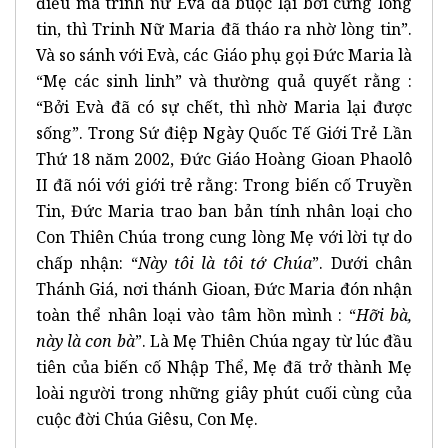
điều mà trinh nữ Evà đã buộc lại bởi cứng lòng
tin, thì Trinh Nữ Maria đã tháo ra nhờ lòng tin”.
Và so sánh với Evà, các Giáo phụ gọi Đức Maria là
“Mẹ các sinh linh” và thường quả quyết rằng :
“Bởi Evà đã có sự chết, thì nhờ Maria lại được
sống”. Trong Sứ điệp Ngày Quốc Tế Giới Trẻ Lần
Thứ 18 năm 2002, Đức Giáo Hoàng Gioan Phaolô
II đã nói với giới trẻ rằng: Trong biến cố Truyền
Tin, Đức Maria trao ban bản tính nhân loại cho
Con Thiên Chúa trong cung lòng Mẹ với lời tự do
chấp nhận: “
Này tôi là tôi tớ Chúa
”. Dưới chân
Thánh Giá, nơi thánh Gioan, Đức Maria đón nhận
toàn thể nhân loại vào tâm hồn mình : “
Hỡi bà,
này là con bà
”. Là Mẹ Thiên Chúa ngay từ lúc đầu
tiên của biến cố Nhập Thể, Mẹ đã trở thành Mẹ
loài người trong những giây phút cuối cùng của
cuộc đời Chúa Giêsu, Con Mẹ.