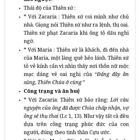
Thái độ của Thiên sứ :
* Với Zacaria : Thiên sứ coi mình như chủ
nhà. Giọng nói Thiên sứ như ra lệnh, thị oai.
Thiên sứ phạt Zacaria khi ông tỏ dấu nghi
ngờ.
* Với Maria : Thiên sứ là khách, đi đến nhà
của Maria, một làng quê hẻo lánh. Thiên sứ
tỏ vẻ kính cẩn vì nhìn thấy nơi thôn nữ mộc
mạc dáng vẻ oai nghi của “
Đấng đầy ân
sủng, Thiên Chúa ở cùng
”
Công trạng và ân huệ
* Với Zacaria: Thiên sứ bảo rằng:
Lời cầu
nguyện của ông đã được Chúa chấp nhận, vợ
ông sẽ thụ thai
(Lc 1, 13). Như vậy tất cả đều
dựa trên công trạng phúc đức của con
người, đúng theo tinh thần Cựu ước.