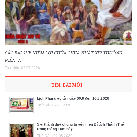
CÁC BÀI SUY NIỆM LỜI CHÚA CHÚA NHẬT XIV THƯỜNG
NIÊN- A
Thứ Năm 02.07.2026
TIN/ BÀI MỚI
Lịch Phụng vụ từ ngày 09.8 đến 16.8.2026
Thứ Sáu 07.08.2026
5 vị thánh dạy chúng ta yêu mến Bí tích Thánh Thể
trong tháng Tám này
Thứ Năm 06.08.2026