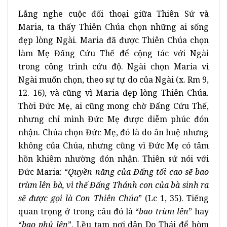
Lắng nghe cuộc đối thoại giữa Thiên Sứ và
Maria, ta thấy Thiên Chúa chọn những ai sống
đẹp lòng Ngài. Maria đã được Thiên Chúa chọn
làm Mẹ Đấng Cứu Thế để cộng tác với Ngài
trong công trình cứu độ. Ngài chọn Maria vì
Ngài muốn chọn, theo sự tự do của Ngài (x. Rm 9,
12. 16), và cũng vì Maria đẹp lòng Thiên Chúa.
Thời Đức Mẹ, ai cũng mong chờ Đấng Cứu Thế,
nhưng chỉ mình Đức Mẹ được diễm phúc đón
nhận. Chúa chọn Đức Mẹ, đó là do ân huệ nhưng
không của Chúa, nhưng cũng vì Đức Mẹ có tâm
hồn khiêm nhường đón nhận. Thiên sứ nói với
Đức Maria: “
Quyền năng của Đấng tối cao sẽ bao
trùm lên bà, vì thế Đấng Thánh con của bà sinh ra
sẽ được gọi là Con Thiên Chúa
” (Lc 1, 35). Tiếng
quan trọng ở trong câu đó là “
bao trùm lên
” hay
“
bao phủ lên
”. Lều tạm nơi dân Do Thái để hòm