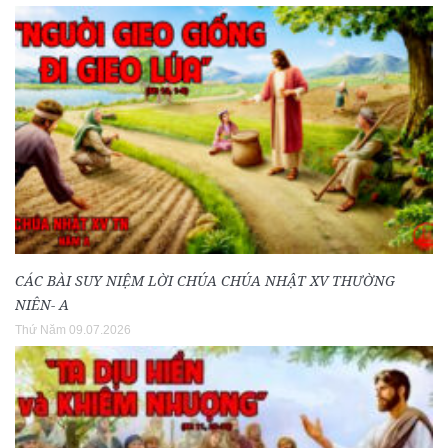
CÁC BÀI SUY NIỆM LỜI CHÚA CHÚA NHẬT XV THƯỜNG
NIÊN- A
Thứ Năm 09.07.2026