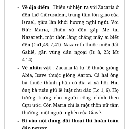
Về địa điểm
: Thiên sứ hiện ra với Zacaria ở
đền thờ Giêrusalem, trung tâm tôn giáo của
Israel, giữa làn khói hương nghi ngút. Với
Đức Maria, Thiên sứ đến gặp Mẹ tại
Nazareth, một thôn làng chẳng mấy ai biết
đến (Ga1,46; 7,41). Nazareth thuộc miền đất
Galilê, gần vùng dân ngoại (Is 8, 23; Mt
4,14).
Về nhân vật
: Zacaria là tư tế thuộc giòng
Abia, Isave thuộc giòng Aaron. Cả hai ông
bà thuộc thành phần có địa vị xã hội. Hai
ông bà tuân giữ lề luật chu đáo (Lc 1, 6). Họ
tượng trưng cho người công chính theo
Cựu ước. Còn Maria chỉ là một thôn nữ tầm
thường, một người nghèo của Giavê.
Đi vào nội dung đối thoại thì hoàn toàn
đảo ngược
.