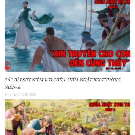
CÁC BÀI SUY NIỆM LỜI CHÚA CHÚA NHẬT XIX THƯỜNG
NIÊN- A
Thứ Tư 05.08.2026