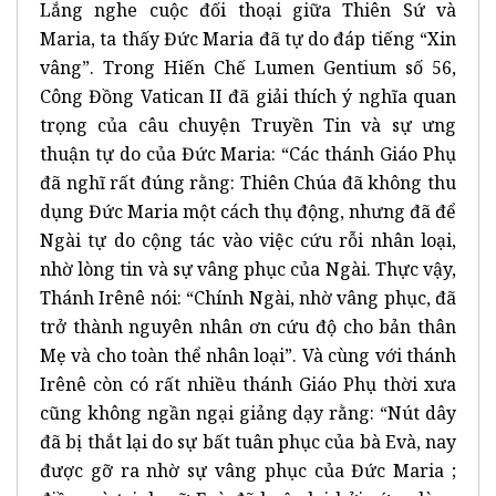
Lắng nghe cuộc đối thoại giữa Thiên Sứ và
Maria, ta thấy Đức Maria đã tự do đáp tiếng “Xin
vâng”. Trong Hiến Chế Lumen Gentium số 56,
Công Đồng Vatican II đã giải thích ý nghĩa quan
trọng của câu chuyện Truyền Tin và sự ưng
thuận tự do của Đức Maria: “Các thánh Giáo Phụ
đã nghĩ rất đúng rằng: Thiên Chúa đã không thu
dụng Đức Maria một cách thụ động, nhưng đã để
Ngài tự do cộng tác vào việc cứu rỗi nhân loại,
nhờ lòng tin và sự vâng phục của Ngài. Thực vậy,
Thánh Irênê nói: “Chính Ngài, nhờ vâng phục, đã
trở thành nguyên nhân ơn cứu độ cho bản thân
Mẹ và cho toàn thể nhân loại”. Và cùng với thánh
Irênê còn có rất nhiều thánh Giáo Phụ thời xưa
cũng không ngần ngại giảng dạy rằng: “Nút dây
đã bị thắt lại do sự bất tuân phục của bà Evà, nay
được gỡ ra nhờ sự vâng phục của Đức Maria ;