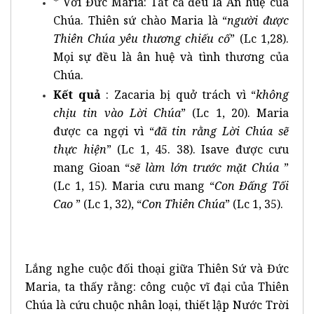
* Với Đức Maria: Tất cả đều là Ân huệ của
Chúa. Thiên sứ chào Maria là “
người được
Thiên Chúa yêu thương chiếu cố
” (Lc 1,28).
Mọi sự đều là ân huệ và tình thương của
Chúa.
Kết quả
: Zacaria bị quở trách vì “
không
chịu tin vào Lời Chúa
” (Lc 1, 20). Maria
được ca ngợi vì “
đã tin rằng Lời Chúa sẽ
thực hiện
” (Lc 1, 45. 38). Isave được cưu
mang Gioan “
sẽ làm lớn trước mặt Chúa
”
(Lc 1, 15). Maria cưu mang “
Con Đấng Tối
Cao
” (Lc 1, 32), “
Con Thiên Chúa
” (Lc 1, 35).
Lắng nghe cuộc đối thoại giữa Thiên Sứ và Đức
Maria, ta thấy rằng: công cuộc vĩ đại của Thiên
Chúa là cứu chuộc nhân loại, thiết lập Nước Trời