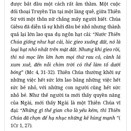
được bắt đầu một cách rất âm thầm. Một cuộc
đối thoại Truyền Tin tại một làng quê, giữa Thiên
Sứ với một thôn nữ chẳng mấy người biết. Chúa
Giêsu đã diễn tả sự khởi đầu bé nhỏ nhưng thành
quả lại lớn lao qua dụ ngôn hạt cải: “
Nước Thiên
Chúa giống như hạt cải, lúc gieo xuống đất, nó là
loại hạt nhỏ nhất trên mặt đất. Nhưng khi gieo rồi,
thì nó mọc lên lớn hơn mọi thứ rau cỏ, cành lá
xum xuê, đến nỗi chim trời có thể làm tổ dưới
bóng
” (Mc 4, 31-32). Thiên Chúa thường khởi sự
những việc hết sức lớn lao bằng những việc hết
sức bé nhỏ, với những con người cũng hết sức
nhỏ bé. Như thế người ta mới thấy quyền năng
của Ngài, mới thấy Ngài là một Thiên Chúa vĩ
đại: “
Những gì thế gian cho là yếu kém, thì Thiên
Chúa đã chọn để hạ nhục những kẻ hùng mạnh
”(
1Cr 1, 27).