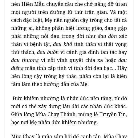
nên Hiền Mẫu chuyển cầu che chở nâng đỡ ủi an
mọi người trên đường lữ thứ trần gian. Và một
cách đặc biệt, Mẹ nên nguồn cậy trông cho tất cả
những ai, không phân biệt lương giáo, đang gặp
phải những nỗi đau trong đời như
đau đớn
xác
thân vì bệnh tật,
đau khổ
tinh thần vì thất vọng
thử thách,
đau buồn
vì cảnh gia đình tan tác hay
đau thương
vì nỗi vĩnh quyết chia xa hoặc
đau
điếng
mãn tính cấp tính vì tình đời đen bạc… Hãy
bền lòng cậy trông ký thác, phần còn lại là kiên
tâm làm theo hướng dẫn của Mẹ.
Đức khiêm nhường là nhân đức nền tảng, từ đó
mới có thể xây dựng lâu đài các nhân đức khác.
Giữa lòng Mùa Chay Thánh, mừng lễ Truyền Tin,
học nơi Mẹ nhân đức khiêm nhường.
Mùa Chay là mùa sám hối để canh tân. Mùa Chay