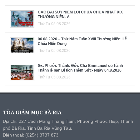
CÁC BÀI SUY NIỆM LỜI CHÚA CHÚA NHẬT XIX
THƯỜNG NIÊN- A
Thứ Tư 05.08.2026
06.08.2026 – Thứ Năm Tuần XVIII Thường Niên: Lễ
Chúa Hiển Dung
Thứ Tư 05.08.2026
Gx. Phước Thành: Đức Cha Emmanuel cử hành
Thánh lễ ban Bí tích Thêm Sức- Ngày 04.8.2026
Thứ Tư 05.08.2026
TÒA GIÁM MỤC BÀ RỊA
Địa chỉ: 227 Cách Mạng Tháng Tám, Phường Phước Hiệp, Thành
phố Bà Rịa, Tỉnh Bà Rịa Vũng Tàu.
Điện thoại: (0254) 3737 873