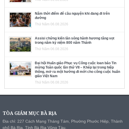
Năm thời điểm để cầu nguyện khi đang đi trên
đường
Thứ Năm 06.08.2026
Assisi chứng kiến làn sóng hành hương tăng vọt
trong năm kỷ niệm 800 năm Thánh
Thứ Năm 06.08.2026
Đại hội Huấn giáo Phục vụ Công cuộc loan báo Tin
mừng Toàn quốc lần thứ VII – Khép lại trong hiệp
thông, mở ra một hướng đi mới cho công cuộc huấn
giáo Việt Nam
Thứ Năm 06.08.2026
TÒA GIÁM MỤC BÀ RỊA
Địa chỉ: 227 Cách Mạng Tháng Tám, Phường Phước Hiệp, Thành
phố Bà Rịa, Tỉnh Bà Rịa Vũng Tàu.