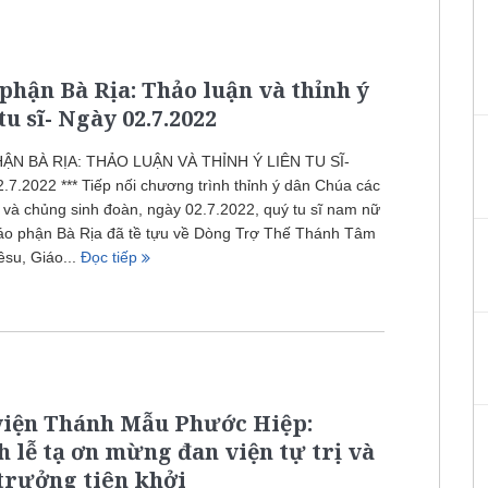
phận Bà Rịa: Thảo luận và thỉnh ý
tu sĩ- Ngày 02.7.2022
ẬN BÀ RỊA: THẢO LUẬN VÀ THỈNH Ý LIÊN TU SĨ-
7.2022 *** Tiếp nối chương trình thỉnh ý dân Chúa các
 và chủng sinh đoàn, ngày 02.7.2022, quý tu sĩ nam nữ
iáo phận Bà Rịa đã tề tựu về Dòng Trợ Thế Thánh Tâm
su, Giáo...
Đọc tiếp
viện Thánh Mẫu Phước Hiệp:
 lễ tạ ơn mừng đan viện tự trị và
trưởng tiên khởi