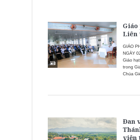
Giáo 
Liên 
GIÁO PH
NGÀY 02.
Giáo hạt
trong G
Chúa Giê
Đan 
Thánh
viện 