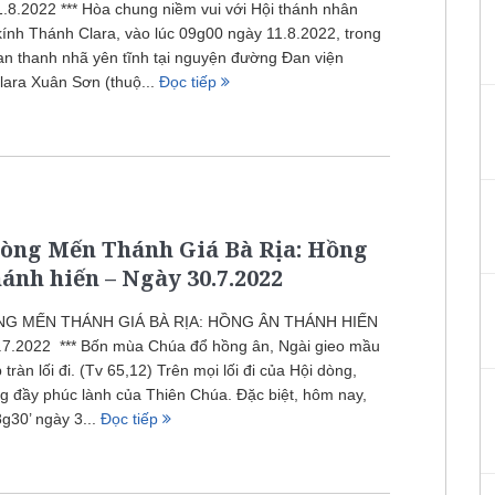
8.2022 *** Hòa chung niềm vui với Hội thánh nhân
kính Thánh Clara, vào lúc 09g00 ngày 11.8.2022, trong
n thanh nhã yên tĩnh tại nguyện đường Đan viện
ara Xuân Sơn (thuộ...
Đọc tiếp
dòng Mến Thánh Giá Bà Rịa: Hồng
ánh hiến – Ngày 30.7.2022
NG MẾN THÁNH GIÁ BÀ RỊA: HỒNG ÂN THÁNH HIẾN
.7.2022 *** Bốn mùa Chúa đổ hồng ân, Ngài gieo mầu
tràn lối đi. (Tv 65,12) Trên mọi lối đi của Hội dòng,
g đầy phúc lành của Thiên Chúa. Đặc biệt, hôm nay,
8g30’ ngày 3...
Đọc tiếp