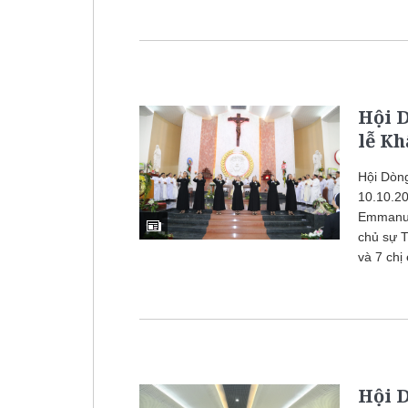
Hội 
lễ Kh
Hội Dòn
10.10.20
Emmanue
chủ sự T
và 7 chị
Hội 