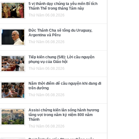
5 vị thánh dạy chúng ta yêu mến Bí tích
Thánh Thể trong tháng Tám này
Thứ Năm 06.08.2026
Đức Thánh Cha sẽ tông du Uruguay,
Argentina và Pêru
Thứ Năm 06.08.2026
Tiếp kiến chung (5/8): Lời cầu nguyện
phụng vụ của Giáo hội
Thứ Năm 06.08.2026
Năm thời điểm để cầu nguyện khi đang đi
trên đường
Thứ Năm 06.08.2026
Assisi chứng kiến làn sóng hành hương
tăng vọt trong năm kỷ niệm 800 năm
Thánh
Thứ Năm 06.08.2026