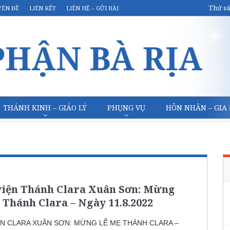
Thứ sá
YÊN ĐỀ
LIÊN KẾT
LIÊN HỆ – GỬI BÀI
THÁNH KINH – GIÁO LÝ
PHỤNG VỤ
HÔN NHÂN – GIA
viện Thánh Clara Xuân Sơn: Mừng
 Thánh Clara – Ngày 11.8.2022
ỆN CLARA XUÂN SƠN: MỪNG LỄ MẸ THÁNH CLARA –