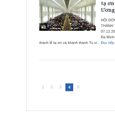
tạ ơn
Ương
HỘI DÒ
THÀNH 
07.12.20
Đa Minh
thánh lễ tạ ơn và khánh thành Tu vi...
Đọc tiế
1
2
3
5
4