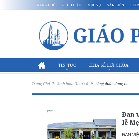
TRANG CHỦ
GIỚI THIỆU
MỤC VỤ
VĂN KIỆN
CHU
TIN TỨC
CHIA SẺ LỜI CHÚA
Trang Chủ
Sinh hoạt Giáo xứ
cộng đoàn dòng tu
Đan 
lễ Mẹ
ĐAN VI