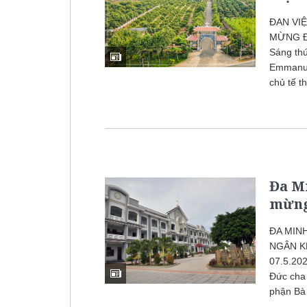
ĐAN VI
MỪNG Đ
Sáng thứ
Emmanue
chủ tế t
Đa Mi
mừng
ĐA MIN
NGÂN KH
07.5.20
Đức cha
phận Bà 