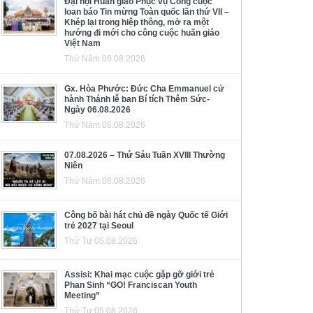
Đại hội Huấn giáo Phục vụ Công cuộc
loan báo Tin mừng Toàn quốc lần thứ VII –
Khép lại trong hiệp thông, mở ra một
hướng đi mới cho công cuộc huấn giáo
Việt Nam
Thứ Năm 06.08.2026
Gx. Hòa Phước: Đức Cha Emmanuel cử
hành Thánh lễ ban Bí tích Thêm Sức-
Ngày 06.08.2026
Thứ Năm 06.08.2026
07.08.2026 – Thứ Sáu Tuần XVIII Thường
Niên
Thứ Năm 06.08.2026
Công bố bài hát chủ đề ngày Quốc tế Giới
trẻ 2027 tại Seoul
Thứ Tư 05.08.2026
Assisi: Khai mạc cuộc gặp gỡ giới trẻ
Phan Sinh “GO! Franciscan Youth
Meeting”
Thứ Tư 05.08.2026