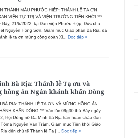
ỆN THÁNH MẪU PHƯỚC HIỆP: THÁNH LỄ TẠ ƠN
AN VIỆN TỰ TRỊ VÀ VIỆN TRƯỞNG TIÊN KHỞI ***
 Bảy, 21/5/2022, tại Đan viện Phước Hiệp, Đức cha
l Nguyễn Hồng Sơn, Giám mục Giáo phận Bà Rịa, đã
hánh lễ tạ ơn mừng cộng đoàn Xi...
Đọc tiếp
nh Bà Rịa: Thánh lễ Tạ ơn và
 hồng ân Ngân khánh khấn Dòng
H BÀ RỊA: THÁNH LỄ TẠ ƠN VÀ MỪNG HỒNG ÂN
ÁNH KHẤN DÒNG *** Vào lúc 09g30 thứ Bảy ngày
22, Hội Dòng nữ Đa Minh Bà Rịa hân hoan chào đón
 Tôma Nguyễn Văn Trâm, Giám mục Tiên khởi Giáo
Rịa đến chủ tế Thánh lễ Tạ [...
Đọc tiếp