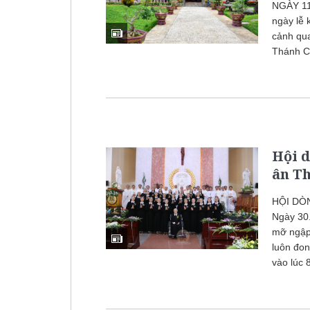
NGÀY 11.
ngày lễ 
cảnh qua
Thánh Cl
Hội 
ân Th
HỘI DÒ
Ngày 30
mỡ ngập 
luôn đon
vào lúc 