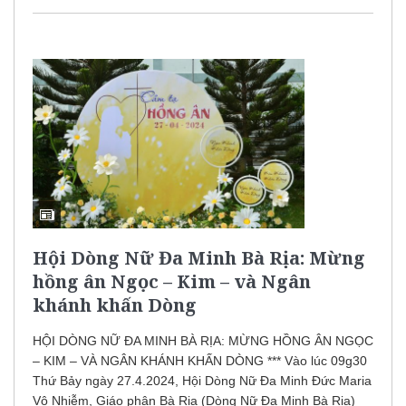
Hội Dòng Nữ Đa Minh Bà Rịa: Mừng
hồng ân Ngọc – Kim – và Ngân
khánh khấn Dòng
HỘI DÒNG NỮ ĐA MINH BÀ RỊA: MỪNG HỒNG ÂN NGỌC
– KIM – VÀ NGÂN KHÁNH KHẤN DÒNG *** Vào lúc 09g30
Thứ Bảy ngày 27.4.2024, Hội Dòng Nữ Đa Minh Đức Maria
Vô Nhiễm, Giáo phận Bà Rịa (Dòng Nữ Đa Minh Bà Rịa)