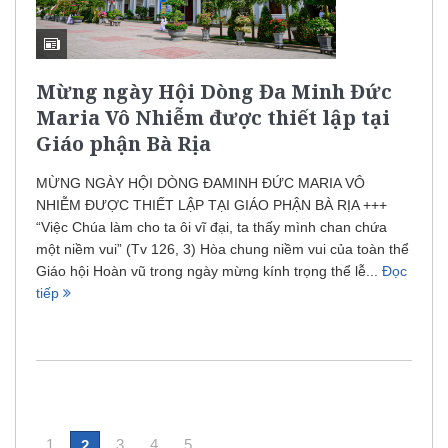
Mừng ngày Hội Dòng Đa Minh Đức
Maria Vô Nhiễm được thiết lập tại
Giáo phận Bà Rịa
MỪNG NGÀY HỘI DÒNG ĐAMINH ĐỨC MARIA VÔ
NHIỄM ĐƯỢC THIẾT LẬP TẠI GIÁO PHẬN BÀ RỊA +++
“Việc Chúa làm cho ta ôi vĩ đại, ta thấy mình chan chứa
một niềm vui” (Tv 126, 3) Hòa chung niềm vui của toàn thể
Giáo hội Hoàn vũ trong ngày mừng kính trọng thể lễ...
Đọc
tiếp
1
3
4
5
2