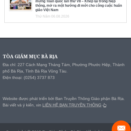
mừng Toàn quốc lần thứ VII – Khép lại trong hiệp
thông, mở ra một hướng đi mới cho công cuộc huấn
giáo Việt Nam
Thứ Năm 06.08.2026
TÒA GIÁM MỤC BÀ RỊA
Địa chỉ: 227 Cách Mạng Tháng Tám, Phường Phước Hiệp, Thành
phố Bà Rịa, Tỉnh Bà Rịa Vũng Tàu.
Điện thoại: (0254) 3737 873
Website được phát triển bởi Ban Truyền Thông Giáo phận Bà Rịa.
Bài viết và ý kiến, xin
LIÊN HỆ BAN TRUYỀN THÔNG