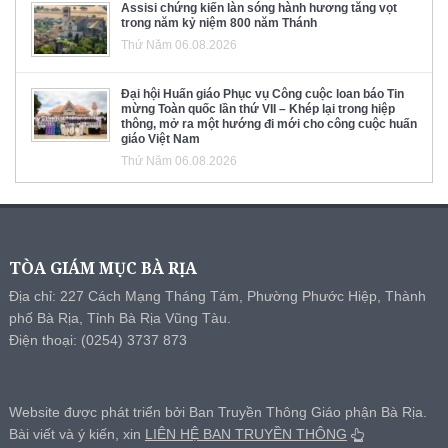
Assisi chứng kiến làn sóng hành hương tăng vọt
trong năm kỷ niệm 800 năm Thánh
Thứ Năm 06.08.2026
Đại hội Huấn giáo Phục vụ Công cuộc loan báo Tin
mừng Toàn quốc lần thứ VII – Khép lại trong hiệp
thông, mở ra một hướng đi mới cho công cuộc huấn
giáo Việt Nam
Thứ Năm 06.08.2026
TÒA GIÁM MỤC BÀ RỊA
Địa chỉ: 227 Cách Mạng Tháng Tám, Phường Phước Hiệp, Thành
phố Bà Rịa, Tỉnh Bà Rịa Vũng Tàu.
Điện thoại: (0254) 3737 873
Website được phát triển bởi Ban Truyền Thông Giáo phận Bà Rịa.
Bài viết và ý kiến, xin
LIÊN HỆ BAN TRUYỀN THÔNG