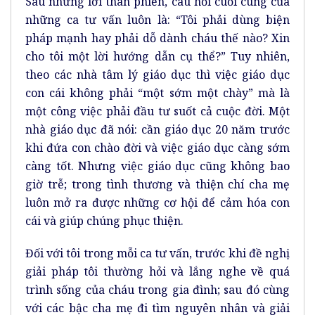
Sau những lời than phiền, câu hỏi cuối cùng của
những ca tư vấn luôn là: “Tôi phải dùng biện
pháp mạnh hay phải dỗ dành cháu thế nào? Xin
cho tôi một lời hướng dẫn cụ thể?” Tuy nhiên,
theo các nhà tâm lý giáo dục thì việc giáo dục
con cái không phải “một sớm một chày” mà là
một công việc phải đầu tư suốt cả cuộc đời. Một
nhà giáo dục đã nói: cần giáo dục 20 năm trước
khi đứa con chào đời và việc giáo dục càng sớm
càng tốt. Nhưng việc giáo dục cũng không bao
giờ trễ; trong tình thương và thiện chí cha mẹ
luôn mở ra được những cơ hội để cảm hóa con
cái và giúp chúng phục thiện.
Đối với tôi trong mỗi ca tư vấn, trước khi đề nghị
giải pháp tôi thường hỏi và lắng nghe về quá
trình sống của cháu trong gia đình; sau đó cùng
với các bậc cha mẹ đi tìm nguyên nhân và giải