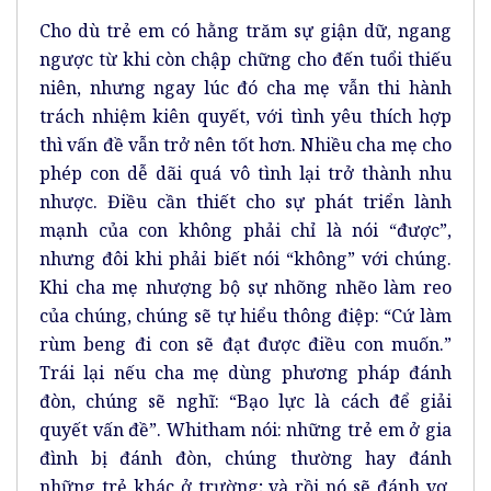
Cho dù trẻ em có hằng trăm sự giận dữ, ngang
ngược từ khi còn chập chững cho đến tuổi thiếu
niên, nhưng ngay lúc đó cha mẹ vẫn thi hành
trách nhiệm kiên quyết, với tình yêu thích hợp
thì vấn đề vẫn trở nên tốt hơn. Nhiều cha mẹ cho
phép con dễ dãi quá vô tình lại trở thành nhu
nhược. Điều cần thiết cho sự phát triển lành
mạnh của con không phải chỉ là nói “được”,
nhưng đôi khi phải biết nói “không” với chúng.
Khi cha mẹ nhượng bộ sự nhõng nhẽo làm reo
của chúng, chúng sẽ tự hiểu thông điệp: “Cứ làm
rùm beng đi con sẽ đạt được điều con muốn.”
Trái lại nếu cha mẹ dùng phương pháp đánh
đòn, chúng sẽ nghĩ: “Bạo lực là cách để giải
quyết vấn đề”. Whitham nói: những trẻ em ở gia
đình bị đánh đòn, chúng thường hay đánh
những trẻ khác ở trường; và rồi nó sẽ đánh vợ,