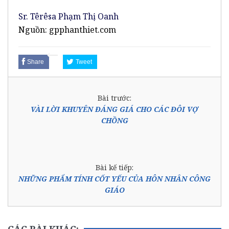
Sr. Têrêsa Phạm Thị Oanh
Nguồn: gpphanthiet.com
Share
Tweet
Bài trước:
VÀI LỜI KHUYÊN ĐÁNG GIÁ CHO CÁC ĐÔI VỢ
CHỒNG
Bài kế tiếp:
NHỮNG PHẨM TÍNH CỐT YẾU CỦA HÔN NHÂN CÔNG
GIÁO
CÁC BÀI KHÁC: