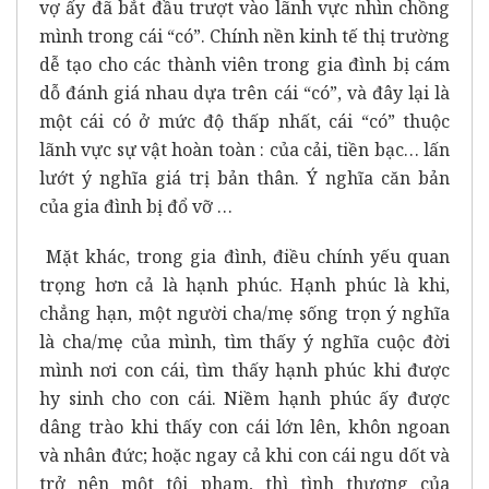
vợ ấy đã bắt đầu trượt vào lãnh vực nhìn chồng
mình trong cái “có”. Chính nền kinh tế thị trường
dễ tạo cho các thành viên trong gia đình bị cám
dỗ đánh giá nhau dựa trên cái “có”, và đây lại là
một cái có ở mức độ thấp nhất, cái “có” thuộc
lãnh vực sự vật hoàn toàn : của cải, tiền bạc… lấn
lướt ý nghĩa giá trị bản thân. Ý nghĩa căn bản
của gia đình bị đổ vỡ …
Mặt khác, trong gia đình, điều chính yếu quan
trọng hơn cả là hạnh phúc. Hạnh phúc là khi,
chẳng hạn, một người cha/mẹ sống trọn ý nghĩa
là cha/mẹ của mình, tìm thấy ý nghĩa cuộc đời
mình nơi con cái, tìm thấy hạnh phúc khi được
hy sinh cho con cái. Niềm hạnh phúc ấy được
dâng trào khi thấy con cái lớn lên, khôn ngoan
và nhân đức; hoặc ngay cả khi con cái ngu dốt và
trở nên một tội phạm, thì tình thương của