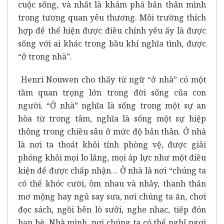
cuộc sống, và nhất là khám phá bản thân mình
trong tương quan yêu thương. Môi trường thích
hợp để thể hiện được điều chính yếu ấy là được
sống với ai khác trong bầu khí nghĩa tình, được
“ở trong nhà”.
Henri Nouwen cho thấy từ ngữ “ở nhà” có một
tầm quan trọng lớn trong đời sống của con
người. “Ở nhà” nghĩa là sống trong một sự an
hòa từ trong tâm, nghĩa là sống một sự hiệp
thông trong chiều sâu ở mức độ bản thân. Ở nhà
là nơi ta thoát khỏi tính phòng vệ, được giải
phóng khỏi mọi lo lắng, mọi áp lực như một điều
kiện để được chấp nhận… Ở nhà là nơi “chúng ta
có thể khóc cười, ôm nhau và nhảy, thanh thản
mơ mộng hay ngủ say sưa, nơi chúng ta ăn, chơi
đọc sách, ngồi bên lò sưởi, nghe nhac, tiếp đón
bạn bè. Nhà mình, nơi chúng ta có thể nghỉ ngơi