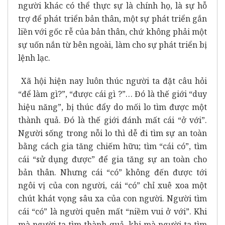
người khác có thể thực sự là chính họ, là sự hỗ
trợ để phát triển bản thân, một sự phát triển gắn
liền với gốc rễ của bản thân, chứ không phải một
sự uốn nắn từ bên ngoài, làm cho sự phát triển bị
lệnh lạc.
Xã hội hiện nay luôn thúc người ta đặt câu hỏi
“để làm gì?”, “được cái gì ?”… Đó là thế giới “duy
hiệu năng”, bị thúc đẩy do mối lo tìm được một
thành quả. Đó là thế giới đánh mất cái “ở với”.
Người sống trong nỗi lo thì dễ đi tìm sự an toàn
bằng cách gia tăng chiếm hữu; tìm “cái có”, tìm
cái “sử dụng được” để gia tăng sự an toàn cho
bản thân. Nhưng cái “có” không đến được tới
ngôi vị của con người, cái “có” chỉ xuê xoa một
chút khát vọng sâu xa của con người. Người tìm
cái “có” là người quên mất “niềm vui ở với”. Khi
mà người ta tìm thành quả, khi mà người ta tìm