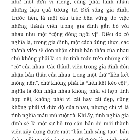
như một đơn vị riêng, cũng phải lãnh nhận
những hậu quả tương tự. Đời sống gia đình,
trước tiên, là một cấu trúc bền vững do việc
những thành viên trong gia đình gắn bó với
nhau như một “cộng đồng ngôi vị”. Điều đó có
nghĩa là, trong gia đình, một cách đúng thực, các
thành viên sẽ đón nhận chính bản thân của nhau
chứ không phải là so đo tính toán trên những cái
“có” của nhau. Các thành viên trong gia đình đón
nhận bản thân của nhau trong một thứ “liên kết
móng nền”, chứ không phải là “liên kết kèo cột”,
nghĩa là đón nhận nhau không phải vì hợp tính
hợp nết, không phải vì cái hay cái đẹp, cũng
không phải vì đức độ của nhau, nhưng chỉ vì là
tình nghĩa máu mủ ruột rà. Khi ấy, tình nghĩa gia
đình sẽ là một sự hỗ trợ căn bản để mỗi thành
viên xây dựng được một “bản lĩnh sáng tạo”, bản
thân mỗi người có cơ may để được là mình một