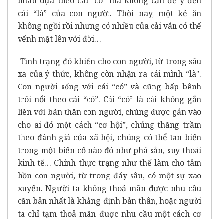
nhau dựa theo cái “có” mà không cần để ý đến
cái “là” của con người. Thời nay, một kẻ ăn
không ngồi rồi nhưng có nhiều của cải vẫn có thể
vểnh mặt lên với đời…
Tình trạng đó khiến cho con người, từ trong sâu
xa của ý thức, không còn nhận ra cái mình “là”.
Con người sống với cái “có” và cũng bấp bênh
trôi nổi theo cái “có”. Cái “có” là cái không gắn
liền với bản thân con người, chúng được gắn vào
cho ai đó một cách “cơ hội”, chúng thăng trầm
theo đánh giá của xã hội, chúng có thể tan biến
trong một biến cố nào đó như phá sản, suy thoái
kinh tế… Chính thực trạng như thế làm cho tâm
hồn con người, từ trong đáy sâu, có một sự xao
xuyến. Người ta không thoả mãn được nhu cầu
căn bản nhất là khẳng định bản thân, hoặc người
ta chỉ tạm thoả mãn được nhu cầu một cách cơ