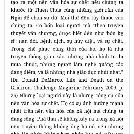
tạo ra một nền văn hóa sự chết nếu chúng ta
khước từ Thiên Chúa cùng những giới răn của
Ngài để chọn sự dữ. Mọi thứ đều tùy thuộc vào
chúng ta. Có bốn loại người mà “theo truyền
thuyết văn chương, được biết đến như ‘bốn kỵ
sĩ’: nạn đói, bệnh dịch, sự hủy diệt, và sự chết.
Trong chế phục cùng thời của họ, họ là nhà
truyền thông gian xảo, những nhà chính trị bị
mua chuộc, những người làm nghề quảng cáo
đàng điếm, và là những nhà giáo dục nhút nhát.”
(Dr. Donald DeMarco, Life and Death on the
Gridiron, Challenge Magazine February 2009, p.
26) Những loại người này là những công cụ của
nền văn hóa sự chết. Họ có sự ảnh hưởng mạnh
nhất trên nền văn hóa của xã hội mà chúng ta
đang sống. Phá thai sẽ không xảy ra trong xã hội
nếu truyền thông không ủng hộ nó; nếu những