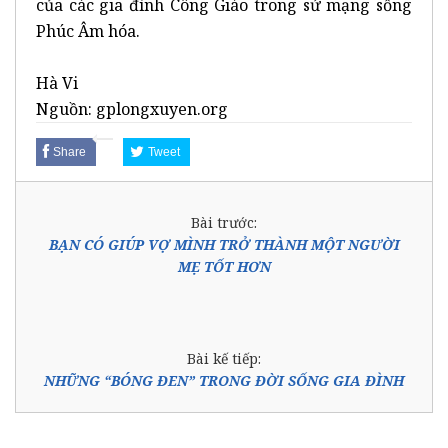
của các gia đình Công Giáo trong sứ mạng sống
Phúc Âm hóa.
Hà Vi
Nguồn: gplongxuyen.org
Share
Tweet
Bài trước:
BẠN CÓ GIÚP VỢ MÌNH TRỞ THÀNH MỘT NGƯỜI
MẸ TỐT HƠN
Bài kế tiếp:
NHỮNG “BÓNG ĐEN” TRONG ĐỜI SỐNG GIA ĐÌNH