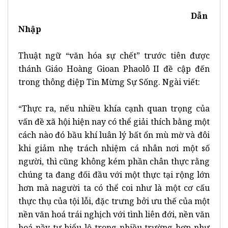
Dẫn
Nhập
Thuật ngữ “văn hóa sự chết” trước tiên được
thánh Giáo Hoàng Gioan Phaolô II đề cập đến
trong thông điệp Tin Mừng Sự Sống. Ngài viết:
“Thực ra, nếu nhiều khía cạnh quan trọng của
vấn đề xã hội hiện nay có thể giải thích bằng một
cách nào đó bầu khí luân lý bất ổn mù mờ và đôi
khi giảm nhẹ trách nhiệm cá nhân nơi một số
người, thì cũng không kém phần chân thực rằng
chúng ta đang đối đầu với một thực tại rộng lớn
hơn mà nagười ta có thể coi như là một cơ cấu
thực thụ của tội lỗi, đặc trưng bởi ưu thế của một
nền văn hoá trái nghịch với tình liên đới, nền văn
hoá nầy tự biểu lộ trong nhiều trường hợp như