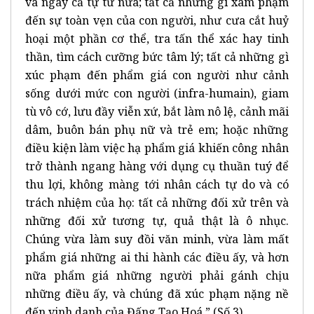
và ngay cả tự tử nữa; tất cả những gì xâm phạm
đến sự toàn vẹn của con người, như cưa cắt huỷ
hoại một phần cơ thể, tra tấn thể xác hay tinh
thần, tìm cách cưỡng bức tâm lý; tất cả những gì
xúc phạm đến phẩm giá con người như cảnh
sống dưới mức con người (infra-humain), giam
tù vô cớ, lưu đầy viễn xứ, bắt làm nô lệ, cảnh mãi
dâm, buôn bán phụ nữ và trẻ em; hoặc những
điều kiện làm việc hạ phẩm giá khiến công nhân
trở thành ngang hàng với dụng cụ thuần tuý để
thu lợi, không màng tới nhân cách tự do và có
trách nhiệm của họ: tất cả những đối xử trên và
những đối xử tương tự, quả thật là ô nhục.
Chúng vừa làm suy đồi văn minh, vừa làm mất
phẩm giá những ai thi hành các điều ấy, và hơn
nữa phẩm giá những người phải gánh chịu
những điều ấy, và chúng đã xúc phạm nặng nề
đến vinh danh của Đấng Tạo Hoá.” (Số 3)