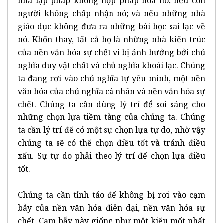
nhà lập pháp không hợp pháp hóa nó; nếu con
người không chấp nhận nó; và nếu những nhà
giáo dục không đưa ra những bài học sai lạc về
nó. Khốn thay, tất cả họ là những nhà kiến trúc
của nền văn hóa sự chết vì bị ảnh hưởng bởi chủ
nghĩa duy vật chất và chủ nghĩa khoái lạc. Chúng
ta đang rơi vào chủ nghĩa tự yêu mình, một nền
văn hóa của chủ nghĩa cá nhân và nền văn hóa sự
chết. Chúng ta cần dùng lý trí để soi sáng cho
những chọn lựa tiềm tàng của chúng ta. Chúng
ta cần lý trí để có một sự chọn lựa tự do, nhờ vậy
chúng ta sẽ có thể chọn điều tốt và tránh điều
xấu. Sự tự do phải theo lý trí để chọn lựa điều
tốt.
Chúng ta cần tỉnh táo để không bị rơi vào cạm
bẫy của nền văn hóa điên dại, nền văn hóa sự
chết. Cạm bẫy này giống như một kiểu mốt nhất