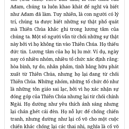
Ađam, chúng ta luôn khao khát để nghĩ và biết
như Ađam đã làm. Tuy nhiên, là con người có lý
trí, chúng ta được biết những sự thật phổ quát
mà Thiên Chúa khắc ghi trong lương tâm của
chúng ta. Một số người vẫn từ chối những sự thật
này bởi vì họ không tin vào Thiên Chúa. Họ thiếu
đức tin. Lương tâm của họ bị lu mờ. Ví dụ, ngày
nay có nhiều nhóm, nhiều tổ chức xác định rằng:
hòa bình, tự do, nhân phẩm, tình bằng hữu phát
xuất từ Thiên Chúa, nhưng họ lại đang từ chối
Thiên Chúa. Những nhóm, những tổ chức đó như
là những tôn giáo sai lạc, bởi vì họ xác nhận sự
đóng góp của Thiên Chúa nhưng lại từ chối chính
Ngài. Họ dường như yêu thích ánh sáng nhưng
lại chán ghét cái đèn. Họ nỗ lực để chống chiến
tranh, nhưng dường như lại cổ võ cho một cuộc
chiến khác chống lại các thai nhi, nghĩa là cổ võ