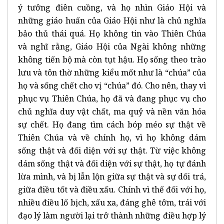
ý tưởng điên cuồng, và họ nhìn Giáo Hội và
những giáo huấn của Giáo Hội như là chủ nghĩa
bảo thủ thái quá. Họ không tin vào Thiên Chúa
và nghĩ rằng, Giáo Hội của Ngài không những
không tiến bộ mà còn tụt hậu. Họ sống theo trào
lưu và tôn thờ những kiểu mốt như là “chúa” của
họ và sống chết cho vị “chúa” đó. Cho nên, thay vì
phục vụ Thiên Chúa, họ đã và đang phục vụ cho
chủ nghĩa duy vật chất, ma quỷ và nền văn hóa
sự chết. Họ đang tìm cách bóp méo sự thật về
Thiên Chúa và về chính họ, vì họ không dám
sống thật và đối diện với sự thật. Từ việc không
dám sống thật và đối diện với sự thật, họ tự đánh
lừa mình, và bị lẫn lộn giữa sự thật và sự dối trá,
giữa điều tốt và điều xấu. Chính vì thế đối với họ,
nhiều điều lố bịch, xấu xa, đáng ghê tởm, trái với
đạo lý làm người lại trở thành những điều hợp lý