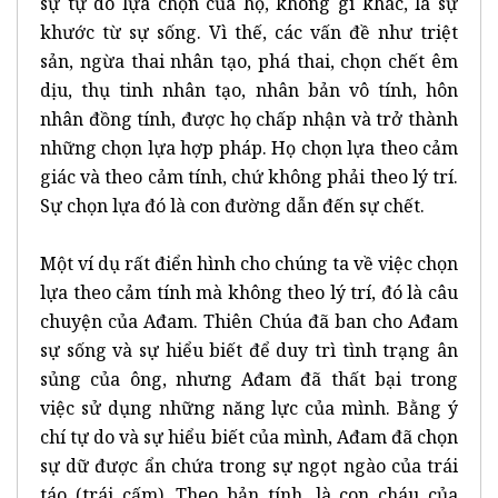
sự tự do lựa chọn của họ, không gì khác, là sự
khước từ sự sống. Vì thế, các vấn đề như triệt
sản, ngừa thai nhân tạo, phá thai, chọn chết êm
dịu, thụ tinh nhân tạo, nhân bản vô tính, hôn
nhân đồng tính, được họ chấp nhận và trở thành
những chọn lựa hợp pháp. Họ chọn lựa theo cảm
giác và theo cảm tính, chứ không phải theo lý trí.
Sự chọn lựa đó là con đường dẫn đến sự chết.
Một ví dụ rất điển hình cho chúng ta về việc chọn
lựa theo cảm tính mà không theo lý trí, đó là câu
chuyện của Ađam. Thiên Chúa đã ban cho Ađam
sự sống và sự hiểu biết để duy trì tình trạng ân
sủng của ông, nhưng Ađam đã thất bại trong
việc sử dụng những năng lực của mình. Bằng ý
chí tự do và sự hiểu biết của mình, Ađam đã chọn
sự dữ được ẩn chứa trong sự ngọt ngào của trái
táo (trái cấm). Theo bản tính, là con cháu của