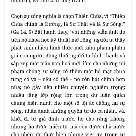
minh đó, và tìm cách lảng tránh.
Chọn sự sống nghĩa là chọn Thiên Chúa, vì “Thiên
Chúa chính là Đường, là Sự Thật và là Sự Sống.”
(Ga 14, 6) Bất hạnh thay, “với những viễn ảnh do
tiến bộ khoa học kỹ thuật mở rộng, người ta thấy
phát sinh nhiều hình thức mới xâm phạm phẩm
giá con người đồng thời người ta hình thành và
sắp xếp một mẫu văn hoá mới, làm cho những tội
phạm chống sự sống có thêm một bộ mặt chưa
từng có và – nếu có thể – nó còn bất chính hơn
nữa; nó gây nên nhiều chuyện nghiêm trọng;
nhiều tầng lớp rộng lớn trong dư luận quần
chúng biện minh cho một số tội ác chống lại sự
sống, nhân danh những quyền tự do cá nhân, và,
khởi đi từ giả định trước, họ cho rằng không
những họ được miễn tố, mà còn được nhà nước
cho phép, để thực hiện những việc ấy, trong sự