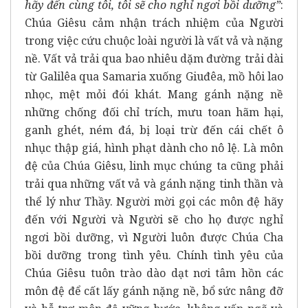
hãy đến cùng tôi, tôi sẽ cho nghỉ ngơi bồi dưỡng”
:
Chúa Giêsu cảm nhận trách nhiệm của Người
trong việc cứu chuộc loài người là vất vả và nặng
nề. Vất vả trải qua bao nhiêu dặm đường trải dài
từ Galilêa qua Samaria xuống Giuđêa, mồ hôi lao
nhọc, mệt mỏi đói khát. Mang gánh nặng nề
những chống đối chỉ trích, mưu toan hãm hại,
ganh ghét, ném đá, bị loại trừ đến cái chết ô
nhục thập giá, hình phạt dành cho nô lệ. Là môn
đệ của Chúa Giêsu, linh mục chúng ta cũng phải
trải qua những vất vả và gánh nặng tinh thần và
thể lý như Thầy. Người mời gọi các môn đệ hãy
đến với Người và Người sẽ cho họ được nghỉ
ngơi bồi dưỡng, vì Người luôn được Chúa Cha
bồi dưỡng trong tình yêu. Chính tình yêu của
Chúa Giêsu tuôn trào dào dạt nơi tâm hồn các
môn đệ để cất lấy gánh nặng nề, bổ sức nâng đỡ