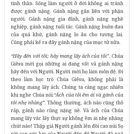
tinh thần. Sống làm người ở đời không ai tránh
được gánh nặng. Gánh nặng gắn liền với phận
người. Gánh nặng gia đình, gánh nặng nghề
nghiệp, gánh nặng tuổi tác. Gánh nặng buồn đau
của quá khứ, gánh nặng lo âu cho tương lai.
Cũng phải kể ra đây gánh nặng của mục tử nữa.
“Hãy đến với tôi; hãy mang lấy ách của tôi”.
Chúa
Giêsu mời gọi những ai đang vất vả gánh nặng
hãy đến với Người. Người mời họ làm môn đệ. Đi
theo làm học trò Chúa Giêsu, không phải là
không mang lấy ách. Chúng ta càng ngạc nhiên
khi nghe Chúa nói:
“Ách của tôi êm ái và gánh của
tôi nhẹ nhàng”
. Thông thường, ách nào cũng thô
ráp, gánh nào cũng nặng nề. Và ách của Chúa
mang lấy vác lấy thực sự không êm ái nhẹ nhàng
chút nào! Thập giá Người gánh lên đồi cao núi Sọ
rút cạn sức lực của Người đến độ Người đã ngã