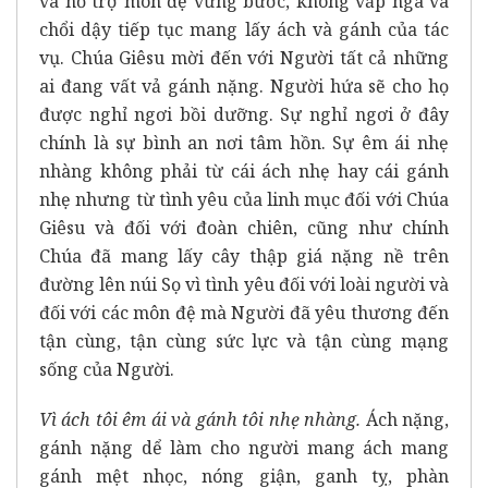
và hỗ trợ môn đệ vững bước, không vấp ngã và
chổi dậy tiếp tục mang lấy ách và gánh của tác
vụ. Chúa Giêsu mời đến với Người tất cả những
ai đang vất vả gánh nặng. Người hứa sẽ cho họ
được nghỉ ngơi bồi dưỡng. Sự nghỉ ngơi ở đây
chính là sự bình an nơi tâm hồn. Sự êm ái nhẹ
nhàng không phải từ cái ách nhẹ hay cái gánh
nhẹ nhưng từ tình yêu của linh mục đối với Chúa
Giêsu và đối với đoàn chiên, cũng như chính
Chúa đã mang lấy cây thập giá nặng nề trên
đường lên núi Sọ vì tình yêu đối với loài người và
đối với các môn đệ mà Người đã yêu thương đến
tận cùng, tận cùng sức lực và tận cùng mạng
sống của Người.
Vì ách tôi êm ái và gánh tôi nhẹ nhàng.
Ách nặng,
gánh nặng dể làm cho người mang ách mang
gánh mệt nhọc, nóng giận, ganh tỵ, phàn