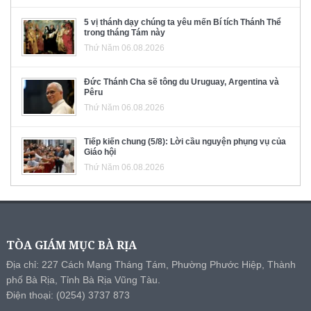
5 vị thánh dạy chúng ta yêu mến Bí tích Thánh Thể
trong tháng Tám này
Thứ Năm 06.08.2026
Đức Thánh Cha sẽ tông du Uruguay, Argentina và
Pêru
Thứ Năm 06.08.2026
Tiếp kiến chung (5/8): Lời cầu nguyện phụng vụ của
Giáo hội
Thứ Năm 06.08.2026
TÒA GIÁM MỤC BÀ RỊA
Địa chỉ: 227 Cách Mạng Tháng Tám, Phường Phước Hiệp, Thành
phố Bà Rịa, Tỉnh Bà Rịa Vũng Tàu.
Điện thoại: (0254) 3737 873