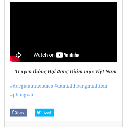
Truyền thông Hội đồng Giám mục Việt Nam
#ducgiammuctancu
#daminhhoangminhtien
#phongvan
Share
Tweet