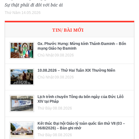
Sự thật phải đi đôi với bác ái
Thứ Năm 14.05.2026
TIN/ BÀI MỚI
Gx. Phước Hưng: Mừng kính Thánh Đaminh – Bổn
mạng Giáo họ Đaminh
Chủ Nhật 09.08.2026
10.08.2026 – Thứ Hai Tuần XIX Thường Niên
Chủ Nhật 09.08.2026
Lịch trình chuyến Tông du bốn ngày của Đức Lêô
XIV tại Pháp
Thứ Bảy 08.08.2026
Kết thúc Đại hội Giáo lý toàn quốc lần thứ VII (03 –
06/8/2026) – Bản ghi nhớ
Thứ Bảy 08.08.2026