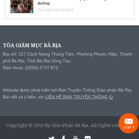
đường
Thứ Năm 06.08.2026
TÒA GIÁM MỤC BÀ RỊA
Địa chỉ: 227 Cách Mạng Tháng Tám, Phường Phước Hiệp, Thành
phố Bà Rịa, Tỉnh Bà Rịa Vũng Tàu.
Điện thoại: (0254) 3737 873
Website được phát triển bởi Ban Truyền Thông Giáo phận Bà Rịa.
Bài viết và ý kiến, xin
LIÊN HỆ BAN TRUYỀN THÔNG
Copyright © 2013 By Giáo Phận Bà Rịa, All rights reserved.
GÓP Ý