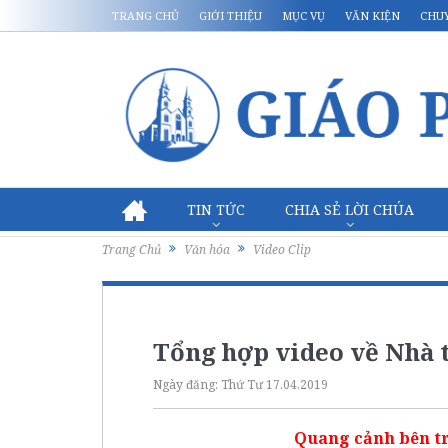
TRANG CHỦ
GIỚI THIỆU
MỤC VỤ
VĂN KIỆN
CHU
TIN TỨC
CHIA SẺ LỜI CHÚA
Trang Chủ
Văn hóa
Video Clip
Tổng hợp video về Nhà 
Ngày đăng:
Thứ Tư 17.04.2019
Quang cảnh bên tr