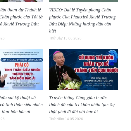
dẫn tham dự Thánh lễ
VIDEO: Đại lễ Tuyên phong Chân
Chân phước cho Tôi tớ
phước Cha Phanxicô Xaviê Trương
ô Xaviê Trương Bửu
Bửu Diệp: Những hướng dẫn cần
biết
026
Thứ Bảy 13.06.2026
ừa sai kỹ thuật số
Truyền thông Công giáo trước
có tinh thần siêu nhiên
thách đố của trí khôn nhân tạo: Sự
– tâm hồn bác ái
thật phải đi đôi với bác ái
026
Thứ Năm 14.05.2026