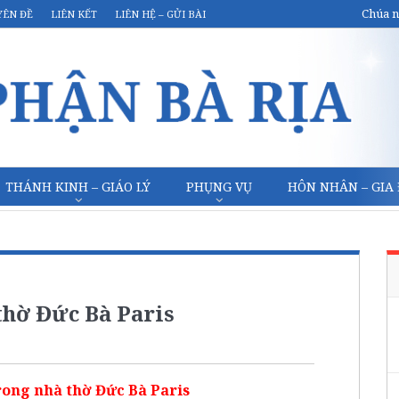
Chúa n
YÊN ĐỀ
LIÊN KẾT
LIÊN HỆ – GỬI BÀI
THÁNH KINH – GIÁO LÝ
PHỤNG VỤ
HÔN NHÂN – GIA
thờ Đức Bà Paris
ong nhà thờ Đức Bà Paris