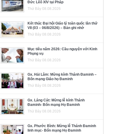
Đức Lêô XIV tại Pháp
Thứ Bảy 08.08.2026
Kết thúc Đại hội Giáo lý toàn quốc lần thứ
VII (03 – 06/8/2026) – Bản ghi nhớ
Thứ Bảy 08.08.2026
Mục tiêu năm 2026: Cầu nguyện với Kinh
Phụng vụ
Thứ Bảy 08.08.2026
Gx. Hải Lâm: Mừng kính Thánh Đaminh –
Bổn mạng Giáo họ Đaminh
Thứ Bảy 08.08.2026
Gx. Láng Cát: Mừng lễ kính Thánh
Đaminh- Bổn mạng Họ Đaminh
Thứ Bảy 08.08.2026
Gx. Phước Bình: Mừng lễ Thánh Đaminh
linh mục- Bổn mạng Họ Đaminh