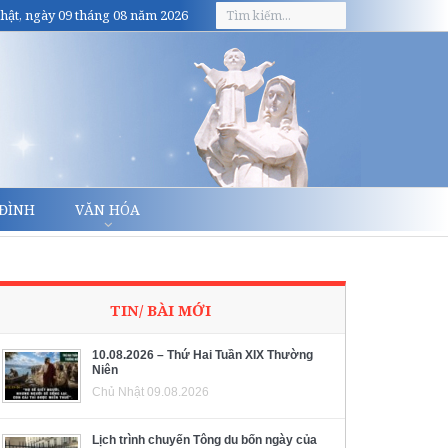
hật, ngày 09 tháng 08 năm 2026
 ĐÌNH
VĂN HÓA
TIN/ BÀI MỚI
10.08.2026 – Thứ Hai Tuần XIX Thường
Niên
Chủ Nhật 09.08.2026
Lịch trình chuyến Tông du bốn ngày của