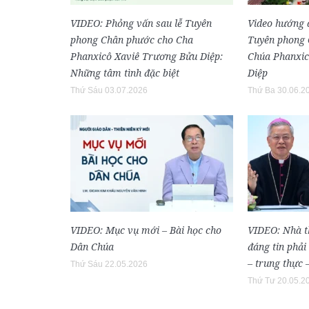
VIDEO: Phỏng vấn sau lễ Tuyên
Video hướng 
phong Chân phước cho Cha
Tuyên phong 
Phanxicô Xaviê Trương Bửu Diệp:
Chúa Phanxic
Những tâm tình đặc biệt
Diệp
Thứ Sáu 03.07.2026
Thứ Ba 30.06.2
VIDEO: Mục vụ mới – Bài học cho
VIDEO: Nhà th
Dân Chúa
đáng tin phải 
– trung thực 
Thứ Sáu 22.05.2026
Thứ Tư 20.05.2