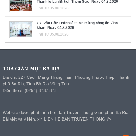
Thánh lễ ban Bí tích Thêm Sức- Ngày 04.8.2026
Thứ Tư 05.08.2026
Gx. Văn Côi: Thánh lễ tạ ơn mừng hồng ân Vĩnh
khấn- Ngày 04.8.2026
Thứ Tư 05.08.2026
TÒA GIÁM MỤC BÀ RỊA
Địa chỉ: 227 Cách Mạng Tháng Tám, Phường Phước Hiệp, Thành
phố Bà Rịa, Tỉnh Bà Rịa Vũng Tàu.
Điện thoại: (0254) 3737 873
Website được phát triển bởi Ban Truyền Thông Giáo phận Bà Rịa.
Bài viết và ý kiến, xin
LIÊN HỆ BAN TRUYỀN THÔNG