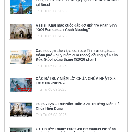
Công bố bài hát chủ đề ngày Quốc tế Giới trẻ 2027
tại Seoul
Thứ Tư 05.08.2026
Assisi: Khai mạc cuộc gặp gỡ giới trẻ Phan Sinh
“GO! Franciscan Youth Meeting”
Thứ Tư 05.08.2026
Cầu nguyện cho việc loan báo Tin mừng tại các
thành phố – Suy niệm dựa theo ý cầu nguyện của
Đức Giáo hoàng tháng 8/2026 phần I
Thứ Tư 05.08.2026
CÁC BÀI SUY NIỆM LỜI CHÚA CHÚA NHẬT XIX
THƯỜNG NIÊN- A
Thứ Tư 05.08.2026
06.08.2026 – Thứ Năm Tuần XVIII Thường Niên: Lễ
Chúa Hiển Dung
Thứ Tư 05.08.2026
Gx. Phước Thành: Đức Cha Emmanuel cử hành