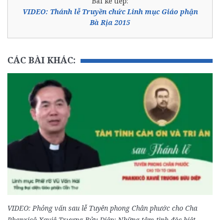
Bài kế tiếp:
VIDEO: Thánh lễ Truyền chức Linh mục Giáo phận
Bà Rịa 2015
CÁC BÀI KHÁC:
VIDEO: Phỏng vấn sau lễ Tuyên phong Chân phước cho Cha
Phanxicô Xaviê Trương Bửu Diệp: Những tâm tình đặc biệt