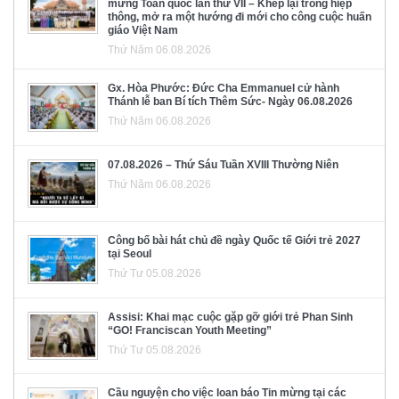
mừng Toàn quốc lần thứ VII – Khép lại trong hiệp
thông, mở ra một hướng đi mới cho công cuộc huấn
giáo Việt Nam
Thứ Năm 06.08.2026
Gx. Hòa Phước: Đức Cha Emmanuel cử hành
Thánh lễ ban Bí tích Thêm Sức- Ngày 06.08.2026
Thứ Năm 06.08.2026
07.08.2026 – Thứ Sáu Tuần XVIII Thường Niên
Thứ Năm 06.08.2026
Công bố bài hát chủ đề ngày Quốc tế Giới trẻ 2027
tại Seoul
Thứ Tư 05.08.2026
Assisi: Khai mạc cuộc gặp gỡ giới trẻ Phan Sinh
“GO! Franciscan Youth Meeting”
Thứ Tư 05.08.2026
Cầu nguyện cho việc loan báo Tin mừng tại các