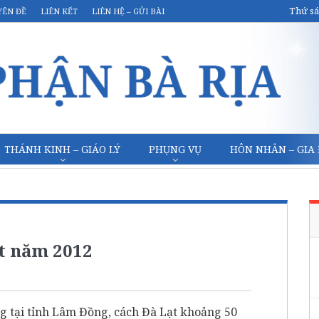
Thứ sá
YÊN ĐỀ
LIÊN KẾT
LIÊN HỆ – GỬI BÀI
THÁNH KINH – GIÁO LÝ
PHỤNG VỤ
HÔN NHÂN – GIA
t năm 2012
ng tại tỉnh Lâm Đồng, cách Đà Lạt khoảng 50