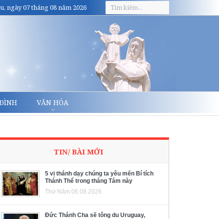
u, ngày 07 tháng 08 năm 2026
 ĐÌNH
VĂN HÓA
TIN/ BÀI MỚI
5 vị thánh dạy chúng ta yêu mến Bí tích
Thánh Thể trong tháng Tám này
Thứ Năm 06.08.2026
Đức Thánh Cha sẽ tông du Uruguay,