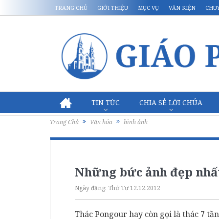
TRANG CHỦ
GIỚI THIỆU
MỤC VỤ
VĂN KIỆN
CHU
TIN TỨC
CHIA SẺ LỜI CHÚA
Trang Chủ
Văn hóa
hình ảnh
Những bức ảnh đẹp nhấ
Ngày đăng:
Thứ Tư 12.12.2012
Thác Pongour hay còn gọi là thác 7 tầ