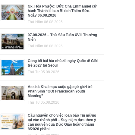
Gx. Hòa Phước: Đức Cha Emmanuel cử
hành Thánh lễ ban Bí tích Thêm Sức-
Ngày 06.08.2026
Thứ Năm 06.08.2026
07.08.2026 – Thứ Sáu Tuần XVIII Thường
Niên
Thứ Năm 06.08.2026
Công bố bài hát chủ đề ngày Quốc tế Giới
trẻ 2027 tại Seoul
Thứ Tư 05.08.2026
Assisi: Khai mạc cuộc gặp gỡ giới trẻ
Phan Sinh “GO! Franciscan Youth
Meeting”
Thứ Tư 05.08.2026
Cầu nguyện cho việc loan báo Tin mừng
tại các thành phố – Suy niệm dựa theo ý
cầu nguyện của Đức Giáo hoàng tháng
8/2026 phần I