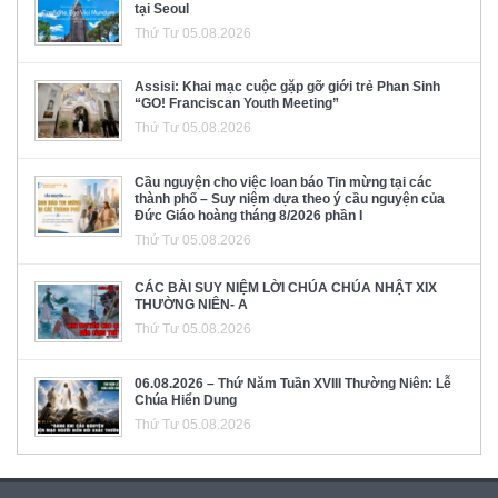
tại Seoul
Thứ Tư 05.08.2026
Assisi: Khai mạc cuộc gặp gỡ giới trẻ Phan Sinh
“GO! Franciscan Youth Meeting”
Thứ Tư 05.08.2026
Cầu nguyện cho việc loan báo Tin mừng tại các
thành phố – Suy niệm dựa theo ý cầu nguyện của
Đức Giáo hoàng tháng 8/2026 phần I
Thứ Tư 05.08.2026
CÁC BÀI SUY NIỆM LỜI CHÚA CHÚA NHẬT XIX
THƯỜNG NIÊN- A
Thứ Tư 05.08.2026
06.08.2026 – Thứ Năm Tuần XVIII Thường Niên: Lễ
Chúa Hiển Dung
Thứ Tư 05.08.2026