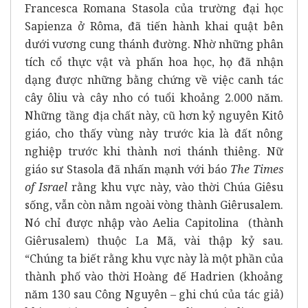
Francesca Romana Stasola của trường đại học
Sapienza ở Rôma, đã tiến hành khai quật bên
dưới vương cung thánh đường. Nhờ những phân
tích cổ thực vật và phấn hoa học, họ đã nhận
dạng được những bằng chứng về việc canh tác
cây ôliu và cây nho có tuổi khoảng 2.000 năm.
Những tầng địa chất này, cũ hơn kỷ nguyên Kitô
giáo, cho thấy vùng này trước kia là đất nông
nghiệp trước khi thành nơi thánh thiêng. Nữ
giáo sư Stasola đã nhấn mạnh với báo
The Times
of Israel
rằng khu vực này, vào thời Chúa Giêsu
sống, vẫn còn nằm ngoài vòng thành Giêrusalem.
Nó chỉ được nhập vào Aelia Capitolina (thành
Giêrusalem) thuộc La Mã, vài thập kỷ sau.
“Chúng ta biết rằng khu vực này là một phần của
thành phố vào thời Hoàng đế Hadrien (khoảng
năm 130 sau Công Nguyên – ghi chú của tác giả)