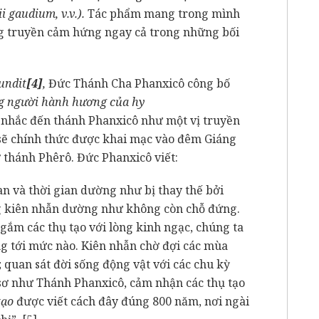
ii gaudium, v.v.).
Tác phẩm mang trong mình
g truyền cảm hứng ngay cả trong những bối
undit
[4]
,
Đức Thánh Cha Phanxicô công bố
 người hành hương của hy
 nhắc đến thánh Phanxicô như một vị truyền
ẽ chính thức được khai mạc vào đêm Giáng
ờ thánh Phêrô. Đức Phanxicô viết:
an và thời gian dường như bị thay thế bởi
òng kiên nhẫn dường như không còn chỗ đứng.
ắm các thụ tạo với lòng kinh ngạc, chúng ta
ng tới mức nào. Kiên nhẫn chờ đợi các mùa
 quan sát đời sống động vật với các chu kỳ
 sơ như Thánh Phanxicô, cảm nhận các thụ tạo
 tạo
được viết cách đây đúng 800 năm, nơi ngài