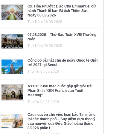
Gx. Hòa Phước: Đức Cha Emmanuel cử
hành Thánh lễ ban Bí tích Thêm Sức-
Ngày 06.08.2026
Thứ Năm 06.08.2026
07.08.2026 – Thứ Sáu Tuần XVIII Thường
Niên
Thứ Năm 06.08.2026
Công bố bài hát chủ đề ngày Quốc tế Giới
trẻ 2027 tại Seoul
Thứ Tư 05.08.2026
Assisi: Khai mạc cuộc gặp gỡ giới trẻ
Phan Sinh “GO! Franciscan Youth
Meeting”
Thứ Tư 05.08.2026
Cầu nguyện cho việc loan báo Tin mừng
tại các thành phố – Suy niệm dựa theo ý
cầu nguyện của Đức Giáo hoàng tháng
8/2026 phần I