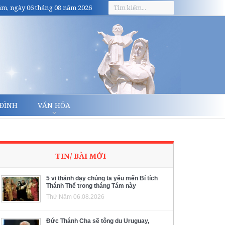
m, ngày 06 tháng 08 năm 2026
 ĐÌNH
VĂN HÓA
TIN/ BÀI MỚI
5 vị thánh dạy chúng ta yêu mến Bí tích
Thánh Thể trong tháng Tám này
Thứ Năm 06.08.2026
Đức Thánh Cha sẽ tông du Uruguay,