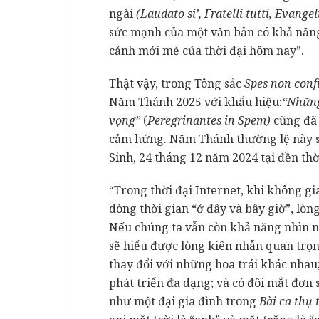
ngài
(Laudato si’, Fratelli tutti, Evangel
sức mạnh của một văn bản có khả năn
cảnh mới mẻ của thời đại hôm nay”.
Thật vậy, trong Tông sắc
Spes non conf
Năm Thánh 2025 với khẩu hiệu:
“Những
vọng”
(
Peregrinantes in Spem)
cũng đã
cảm hứng. Năm Thánh thường lệ này s
Sinh, 24 tháng 12 năm 2024 tại đền th
“Trong thời đại Internet, khi không gi
dòng thời gian “ở đây và bây giờ”, l
Nếu chúng ta vẫn còn khả năng nhìn ng
sẽ hiểu được lòng kiên nhẫn quan trọ
thay đổi với những hoa trái khác nhau;
phát triển đa dạng; và có đôi mắt đơn
như một đại gia đình trong
Bài ca thụ