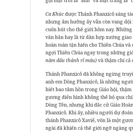
gọi mặt trời là “anh” và mặt trăng là “
Ca Khúc
được Thánh Phanxicô sáng tác 
nhưng âm hưởng ấy vẫn còn vang dội 
cuốn hút cho thế giới hôm nay. Những
văn bản hay là từ dàn hợp xướng giao
hoàn toàn tận hiến cho Thiên Chúa và 
ngợi Thiên Chúa ngay trong những giờ
năm dấu thánh rỉ máu)
và thậm chí cả c
Thánh Phanxicô đã không ngừng truyề
anh em Dòng Phanxicô, là những người
biết bao tâm hồn trong Giáo hội, thậm 
gương điển hình không thể bỏ qua chín
Dòng Tên, nhưng khi đắc cử Giáo Hoàn
Phanxicô. Khi ấy, nhiều người dự đoá
thánh Phanxicô Xaviê, vốn là một gươ
ngài đã khiến cả thế giới ngỡ ngàng qua