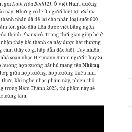
en gọi
Kinh Hòa Bình
[1]
. Ở Việt Nam, dường
ài này
.
Nhưng có lẽ ít người biết tới
Bài Ca
thánh nhân đã để lại cho nhân loại suốt 800
phẩm tôn giáo đầu tiên được viết bằng ngôn
t của thánh Phanxicô. Trong thời gian giúp hè ở
g nhận thấy bài thánh ca này được hát thường
cảm thấy có gì hấp dẫn đặc biệt. Tuy nhiên,
nhà soạn nhạc Hermann Suter, người Thụy Sĩ,
ao hưởng hợp xướng bất hủ mang tên
Những
t hợp giữa hợp xướng, hợp xướng thiếu nhi,
ú thực, khi nghe nhạc phẩm này, nhiều chỗ
ọng trong Năm Thánh 2025, thi phẩm này sẽ
ho xứng tầm.