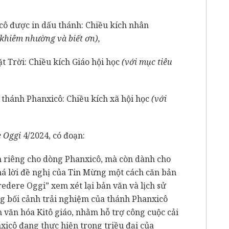
cô được in dấu thánh: Chiều kích nhân
 khiêm nhường và biết ơn),
t Trời: Chiều kích Giáo hội học
(với mục tiêu
 thánh Phanxicô: Chiều kích xã hội học
(với
e Oggi
4/2024, có đoạn:
h riêng cho dòng Phanxicô, mà còn dành cho
há lời đề nghị của Tin Mừng một cách căn bản
edere Oggi” xem xét lại bản văn và lịch sử
ong bối cảnh trải nghiệm của thánh Phanxicô
 văn hóa Kitô giáo, nhằm hỗ trợ công cuộc cải
icô đang thực hiện trong triều đại của