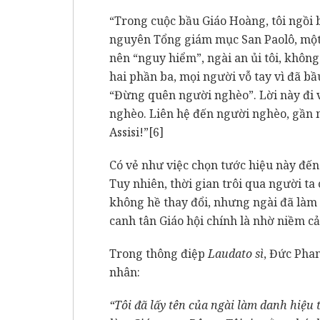
“Trong cuộc bầu Giáo Hoàng, tôi ngồ
nguyên Tổng giám mục San Paolô, một n
nên “nguy hiểm”, ngài an ủi tôi, khôn
hai phần ba, mọi người vỗ tay vì đã bầ
“Đừng quên người nghèo”. Lời này đi v
nghèo. Liên hệ đến người nghèo, gần 
Assisi!”
[6]
Có vẻ như việc chọn tước hiệu này đế
Tuy nhiên, thời gian trôi qua người t
không hề thay đổi, nhưng ngài đã làm 
canh tân Giáo hội chính là nhờ niềm c
Trong thông điệp
Laudato sì
, Đức Pha
nhân:
“Tôi đã lấy tên của ngài làm danh hiệu