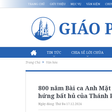
TRANG CHỦ
GIỚI THIỆU
MỤC VỤ
VĂN KIỆN
CHU
TIN TỨC
CHIA SẺ LỜI CHÚA
Trang Chủ
Văn hóa
800 năm Bài ca Anh Mặt
hứng bất hủ của Thánh 
Ngày đăng:
Thứ Ba 17.12.2024