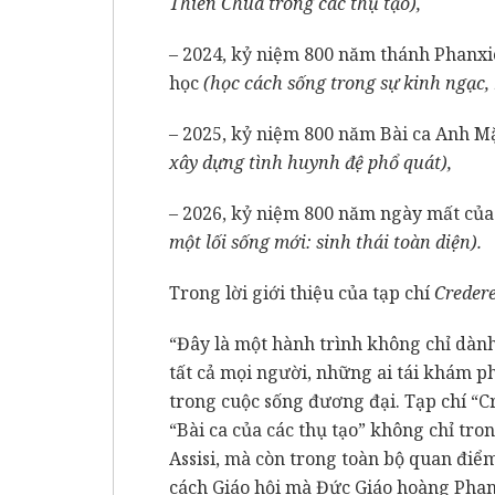
Thiên Chúa trong các thụ tạo),
– 2024, kỷ niệm 800 năm thánh Phanxi
học
(học cách sống trong sự kinh ngạc,
– 2025, kỷ niệm 800 năm Bài ca Anh Mặ
xây dựng tình huynh đệ phổ quát),
– 2026, kỷ niệm 800 năm ngày mất của
một lối sống mới: sinh thái toàn diện).
Trong lời giới thiệu của tạp chí
Creder
“Đây là một hành trình không chỉ dàn
tất cả mọi người, những ai tái khám p
trong cuộc sống đương đại. Tạp chí “Cr
“Bài ca của các thụ tạo” không chỉ tr
Assisi, mà còn trong toàn bộ quan điểm
cách Giáo hội mà Đức Giáo hoàng Phanx