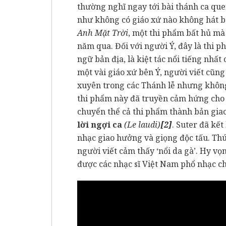
thường nghĩ ngay tới bài thánh ca qu
như không có giáo xứ nào không hát b
Anh Mặt Trời
, một thi phẩm bất hủ mà 
năm qua. Đối với người Ý, đây là thi 
ngữ bản địa, là kiệt tác nổi tiếng nhấ
một vài giáo xứ bên Ý, người viết cũn
xuyên trong các Thánh lễ nhưng không 
thi phẩm này đã truyền cảm hứng cho 
chuyển thể cả thi phẩm thành bản gi
lời ngợi ca
(Le laudi)
[2]
. Suter đã kế
nhạc giao hưởng và giọng độc tấu. Th
người viết cảm thấy ‘nổi da gà’. Hy v
được các nhạc sĩ Việt Nam phổ nhạc c