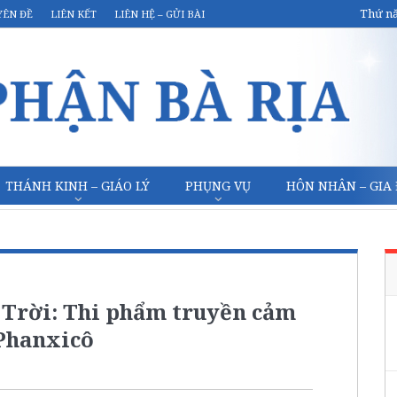
Thứ nă
YÊN ĐỀ
LIÊN KẾT
LIÊN HỆ – GỬI BÀI
THÁNH KINH – GIÁO LÝ
PHỤNG VỤ
HÔN NHÂN – GIA
 Trời: Thi phẩm truyền cảm
Phanxicô