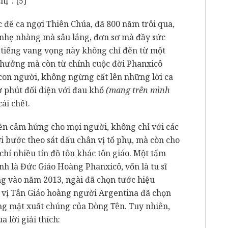
chị”.
[5]
để ca ngợi Thiên Chúa, đã 800 năm trôi qua,
nhẹ nhàng mà sâu lắng, đơn sơ mà đầy sức
 tiếng vang vọng này không chỉ đến từ một
 hưởng mà còn từ chính cuộc đời Phanxicô
con người, không ngừng cất lên những lời ca
 phút đối diện với đau khổ
(mang trên mình
ái chết.
n cảm hứng cho mọi người, không chỉ với các
 bước theo sát dấu chân vị tổ phụ, mà còn cho
chí nhiều tín đồ tôn khác tôn giáo. Một tấm
h là Đức Giáo Hoàng Phanxicô, vốn là tu sĩ
g vào năm 2013, ngài đã chọn tước hiệu
n vị Tân Giáo hoàng người Argentina đã chọn
ng mặt xuất chúng của Dòng Tên. Tuy nhiên,
 lời giải thích: