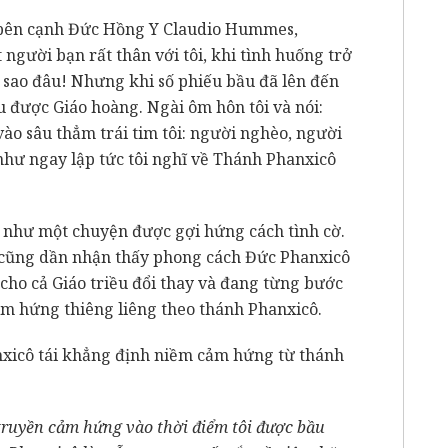
i bên cạnh Đức Hồng Y Claudio Hummes,
gười bạn rất thân với tôi, khi tình huống trở
g sao đâu! Nhưng khi số phiếu bầu đã lên đến
u được Giáo hoàng. Ngài ôm hôn tôi và nói:
ào sâu thẳm trái tim tôi: người nghèo, người
như ngay lập tức tôi nghĩ về Thánh Phanxicô
n như một chuyện được gợi hứng cách tình cờ.
a cũng dần nhận thấy phong cách Đức Phanxicô
cho cả Giáo triều đổi thay và đang từng bước
ảm hứng thiêng liêng theo thánh Phanxicô.
nxicô tái khẳng định niềm cảm hứng từ thánh
 truyền cảm hứng vào thời điểm tôi được bầu