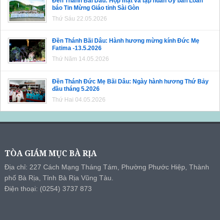
Đền Thánh Bãi Dâu: Họp mặt và tập huấn Ủy ban Loan
báo Tin Mừng Giáo tỉnh Sài Gòn
Thứ Sáu 22.05.2026
Đền Thánh Bãi Dâu: Hành hương mừng kính Đức Mẹ
Fatima -13.5.2026
Thứ Năm 14.05.2026
Đền Thánh Đức Mẹ Bãi Dâu: Ngày hành hương Thứ Bảy
đầu tháng 5.2026
Thứ Hai 04.05.2026
TÒA GIÁM MỤC BÀ RỊA
Địa chỉ: 227 Cách Mạng Tháng Tám, Phường Phước Hiệp, Thành
phố Bà Rịa, Tỉnh Bà Rịa Vũng Tàu.
Điện thoại: (0254) 3737 873