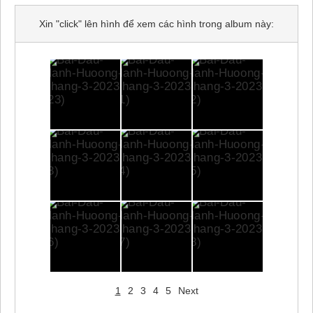
Xin "click" lên hình để xem các hình trong album này:
1
2
3
4
5
Next