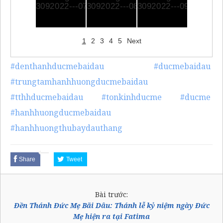
1
2
3
4
5
Next
#denthanhducmebaidau
#ducmebaidau
#trungtamhanhhuongducmebaidau
#tthhducmebaidau
#tonkinhducme
#ducme
#hanhhuongducmebaidau
#hanhhuongthubaydauthang
Share
Tweet
Bài trước:
Đền Thánh Đức Mẹ Bãi Dâu: Thánh lễ kỷ niệm ngày Đức
Mẹ hiện ra tại Fatima