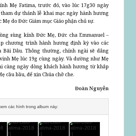
nh Mẹ Fatima, trước đó, vào lúc 17g30 ngày
ã tham dự thánh lễ khai mạc ngày hành hương
Đức Mẹ do Đức Giám mục Giáo phận chủ sự.
 lòng sùng kính Đức Mẹ, Đức cha Emmanuel –
ập chương trình hành hương định kỳ vào các
 Bãi Dâu. Thông thường, chính ngài sẽ dâng
n vinh Mẹ lúc 19g cùng ngày. Và dường như Mẹ
khi càng ngày dòng khách hành hương từ khắp
Mẹ cầu bầu, để xin Chúa chở che.
Đoàn Nguyễn
ể xem các hình trong album này: