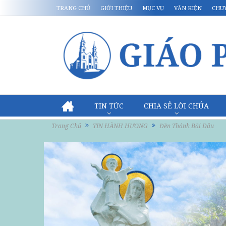
TRANG CHỦ
GIỚI THIỆU
MỤC VỤ
VĂN KIỆN
CHU
TIN TỨC
CHIA SẺ LỜI CHÚA
Trang Chủ
TIN HÀNH HƯƠNG
Đền Thánh Bãi Dâu