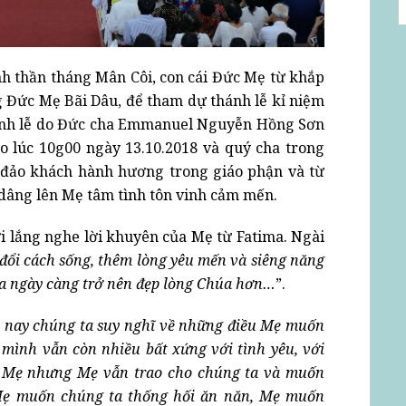
nh thần tháng Mân Côi, con cái Đức Mẹ từ khắp
 Đức Mẹ Bãi Dâu, để tham dự thánh lễ kỉ niệm
hánh lễ do Đức cha Emmanuel Nguyễn Hồng Sơn
o lúc 10g00 ngày 13.10.2018 và quý cha trong
 đảo khách hành hương trong giáo phận và từ
 dâng lên Mẹ tâm tình tôn vinh cảm mến.
i lắng nghe lời khuyên của Mẹ từ Fatima. Ngài
đổi cách sống, thêm lòng yêu mến và siêng năng
a ngày càng trở nên đẹp lòng Chúa hơn…
”.
nay chúng ta suy nghĩ về những điều Mẹ muốn
 mình vẫn còn nhiều bất xứng với tình yêu, với
 Mẹ nhưng Mẹ vẫn trao cho chúng ta và muốn
Mẹ muốn chúng ta thống hối ăn năn, Mẹ muốn