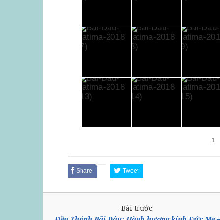
1
Share
Tweet
Bài trước:
Đền Thánh Bãi Dâu: Hành hương kính Đức Mẹ –