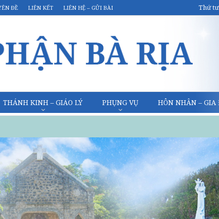
Thứ tư
YÊN ĐỀ
LIÊN KẾT
LIÊN HỆ – GỬI BÀI
THÁNH KINH – GIÁO LÝ
PHỤNG VỤ
HÔN NHÂN – GIA