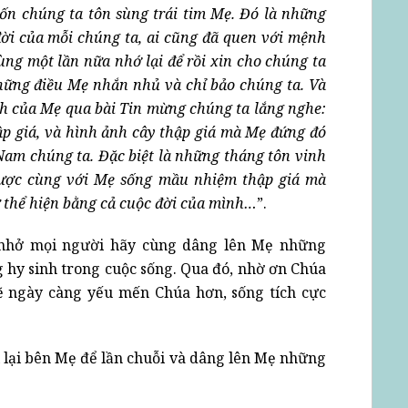
n chúng ta tôn sùng trái tim Mẹ. Đó là những
đời của mỗi chúng ta, ai cũng đã quen với mệnh
ùng một lần nữa nhớ lại để rồi xin cho chúng ta
những điều Mẹ nhắn nhủ và chỉ bảo chúng ta. Và
ảnh của Mẹ qua bài Tin mừng chúng ta lắng nghe:
p giá, và hình ảnh cây thập giá mà Mẹ đứng đó
Nam chúng ta. Đặc biệt là những tháng tôn vinh
được cùng với Mẹ sống mầu nhiệm thập giá mà
 thể hiện bằng cả cuộc đời của mình…
”.
c nhở mọi người hãy cùng dâng lên Mẹ những
ng hy sinh trong cuộc sống. Qua đó, nhờ ơn Chúa
ẽ ngày càng yếu mến Chúa hơn, sống tích cực
i lại bên Mẹ để lần chuỗi và dâng lên Mẹ những