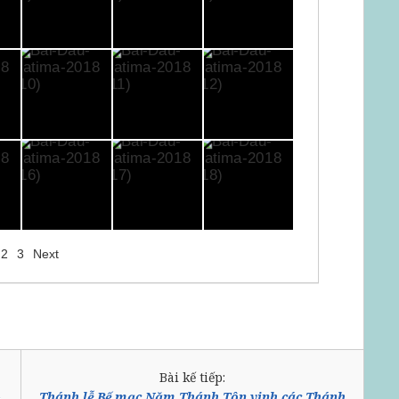
2
3
Next
Bài kế tiếp:
Thánh lễ Bế mạc Năm Thánh Tôn vinh các Thánh