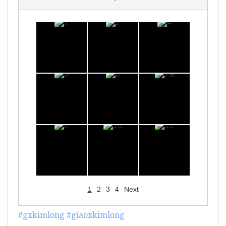
1
2
3
4
Next
#gxkimlong
#giaoxkimlong