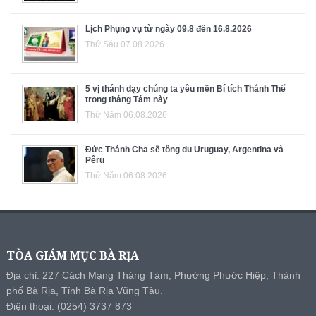
Lịch Phụng vụ từ ngày 09.8 đến 16.8.2026
Thứ Sáu 07.08.2026
5 vị thánh dạy chúng ta yêu mến Bí tích Thánh Thể
trong tháng Tám này
Thứ Năm 06.08.2026
Đức Thánh Cha sẽ tông du Uruguay, Argentina và
Pêru
Thứ Năm 06.08.2026
TÒA GIÁM MỤC BÀ RỊA
Địa chỉ: 227 Cách Mạng Tháng Tám, Phường Phước Hiệp, Thành
phố Bà Rịa, Tỉnh Bà Rịa Vũng Tàu.
Điện thoại: (0254) 3737 873