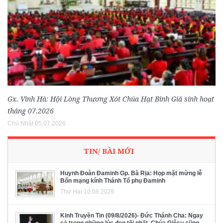
Gx. Vinh Hà: Hội Lòng Thương Xót Chúa Hạt Bình Giã sinh hoạt
tháng 07.2026
Chủ Nhật 05.07.2026
TIN/ BÀI MỚI
Huynh Đoàn Đaminh Gp. Bà Rịa: Họp mặt mừng lễ
Bổn mạng kính Thánh Tổ phụ Đaminh
Thứ Hai 10.08.2026
Kinh Truyền Tin (09/8/2026)- Đức Thánh Cha: Ngay