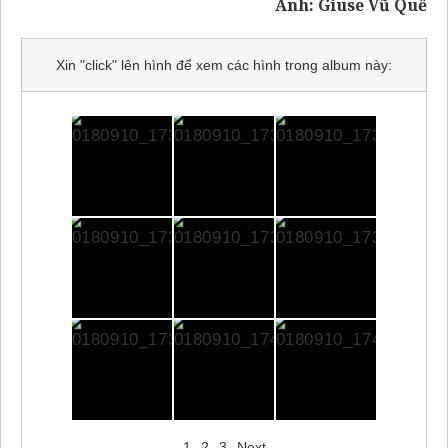
Ảnh: Giuse Vũ Quế
Xin "click" lên hình để xem các hình trong album này:
1
2
3
Next