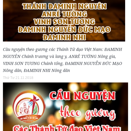
Cầu nguyện theo gương các Thánh Tử đạo Việt Nam: ĐAMINH
NGUYÊN Chánh trương và lang y, ANRÊ TƯỜNG Nông gia,
VINH SƠN TƯƠNG Chánh tổng, ĐAMINH NGUYỄN ĐỨC MẠO
Nông dân, ĐAMINH NHI Nông dân
Thứ Tư 21.11.2018