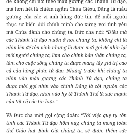
để không chỉ noi theo mẫu gương các Thánh Tử đạo,
mà hơn hết là chiêm ngắm Chúa Giêsu, Đấng là mẫu
gương của các vị anh hùng đức tin, để mỗi người
thực sự biến đổi chính mình cho xứng với tình yêu
mà Chúa dành cho chúng ta. Đức cha nói:
“Điều mà
các Thánh Tử đạo muốn ở nơi chúng ta, không chỉ là
nhìn lên để tôn vinh nhưng là được mời gọi để nhìn lại
mỗi người chúng ta, làm cho chính bản thân chúng ta,
làm cho cuộc sống chúng ta được mang lấy giá trị cao
cả của hồng phúc tử đạo. Nhưng trước khi chúng ta
nhìn vào mẫu gương các Thánh Tử đạo, chúng ta
được mời gọi nhìn vào chính Đấng là cội nguồn các
Thánh Tử đạo, nhìn vào hy tế Thánh Thể là sức mạnh
của tất cả các tín hữu.”
Và Đức cha mời gọi cộng đoàn: “
Với việc quy tụ tôn
tinh các Thánh Tử đạo hôm nay, chúng ta mong toàn
thể Giáo hạt Bình Giã chúng ta, sẽ được thêm sức