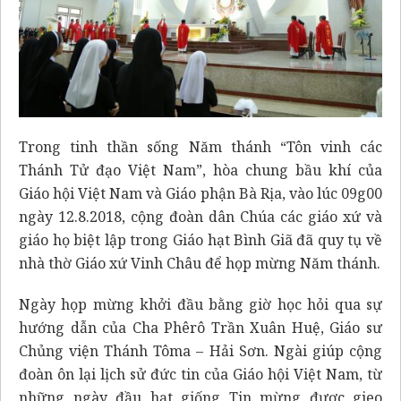
Trong tinh thần sống Năm thánh “Tôn vinh các
Thánh Tử đạo Việt Nam”, hòa chung bầu khí của
Giáo hội Việt Nam và Giáo phận Bà Rịa, vào lúc 09g00
ngày 12.8.2018, cộng đoàn dân Chúa các giáo xứ và
giáo họ biệt lập trong Giáo hạt Bình Giã đã quy tụ về
nhà thờ Giáo xứ Vinh Châu để họp mừng Năm thánh.
Ngày họp mừng khởi đầu bằng giờ học hỏi qua sự
hướng dẫn của Cha Phêrô Trần Xuân Huệ, Giáo sư
Chủng viện Thánh Tôma – Hải Sơn. Ngài giúp cộng
đoàn ôn lại lịch sử đức tin của Giáo hội Việt Nam, từ
những ngày đầu hạt giống Tin mừng được gieo