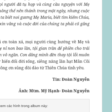
mọi người đã tụ họp và cùng cầu nguyện với Mẹ
không thể nên thánh trong một ngày, nhưng cuộc
ta biết noi gương Mẹ Maria, biết tìm kiếm Chúa,
i xin vâng và cuộc đời của chúng ta phải cố gắng
ới ơn toàn xá, mọi người cùng hướng về Mẹ và
 nỉ non bao lần, tội gian trần để phiền cho trái
ân vô ngần. Con dâng mình đền thay tội lỗi muôn
 biến đổi đời sống, siêng năng lần hạt Mân Côi
ng ơn sủng dồi dào từ Thiên Chúa tình yêu.
Tin: Đoàn Nguyễn
Ảnh: Mtm. Mỹ Hạnh- Đoàn Nguyễn
ể xem các hình trong album này: