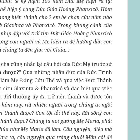
hánh lễ kỷ niệm 100 năm Đức Mẹ hiện ra tại
 thể hiệp ý cùng Đức Giáo Hoàng Phanxicô. Hôm
 phong hiển thánh cho 2 em bé chăn cừu năm nào
à Giaxinta và Phanxicô. Trong khung cảnh của
nhịp đập với trái tim Đức Giáo Hoàng Phanxicô
ơng con người và Mẹ hiện ra để hướng dẫn con
i chúng ta đến gần với Chúa…
”
cha cũng nhắc lại câu hỏi của Đức Mẹ trước sứ
o được?
” Qua những nhân đức của Đức Trinh
 làm Mẹ Đấng Cứu Thế và qua việc Đức Thánh
n cừu Giaxinta & Phanxicô và đặc biệt qua việc
à đời thường ấy đã trở nên thánh và được tôn
 hôm nay, rất nhiều người trong chúng ta ngồi
n thánh được? Con tội lỗi thế này, đời sống con
 thánh được? Chúng ta noi gương Mẹ Maria, phải
m Chúa như Mẹ Maria đã làm. Cầu nguyện, điều mà
húng ta, cầu nguyện qua tràng chuỗi Mân côi để