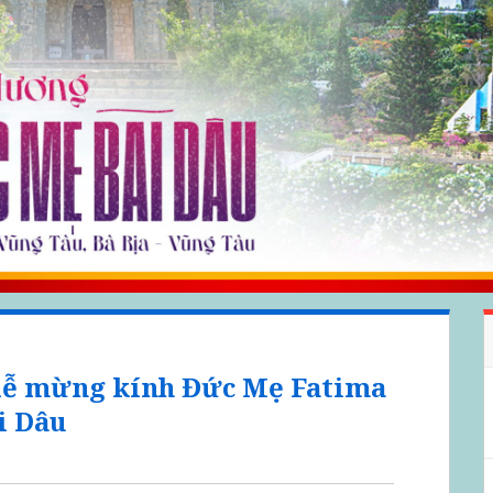
 lễ mừng kính Đức Mẹ Fatima
i Dâu