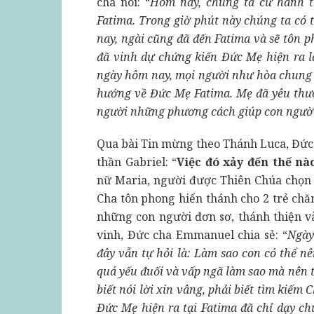
cha nói: “
Hôm nay, chúng ta cử hành t
Fatima. Trong giờ phút này chúng ta có
nay, ngài cũng đã đến Fatima và sẽ tôn
đã vinh dự chứng kiến Đức Mẹ hiện ra l
ngày hôm nay, mọi người như hòa chung 
hướng về Đức Mẹ Fatima. Mẹ đã yêu thư
người những phương cách giúp con ngườ
Qua bài Tin mừng theo Thánh Luca, Đức 
thần Gabriel: “
Việc đó xảy đến thế nà
nữ Maria, người được Thiên Chúa chọn
Cha tôn phong hiển thánh cho 2 trẻ chă
những con người đơn sơ, thánh thiện v
vinh, Đức cha Emmanuel chia sẻ: “
Ngày
đây vẫn tự hỏi là: Làm sao con có thể nê
quá yếu đuối và vấp ngã làm sao mà nên
biết nói lời xin vâng, phải biết tìm kiế
Đức Mẹ hiện ra tại Fatima đã chỉ dạy c