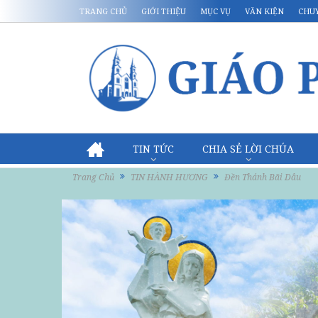
TRANG CHỦ
GIỚI THIỆU
MỤC VỤ
VĂN KIỆN
CHU
TIN TỨC
CHIA SẺ LỜI CHÚA
Trang Chủ
TIN HÀNH HƯƠNG
Đền Thánh Bãi Dâu