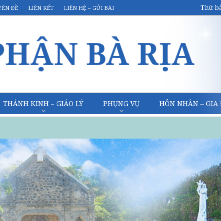
Thứ bả
YÊN ĐỀ
LIÊN KẾT
LIÊN HỆ – GỬI BÀI
THÁNH KINH – GIÁO LÝ
PHỤNG VỤ
HÔN NHÂN – GIA