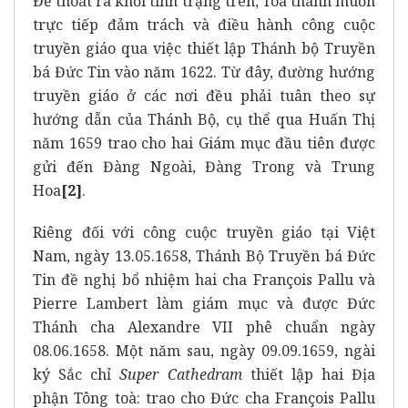
Để thoát ra khỏi tình trạng trên, Toà thánh muốn
trực tiếp đảm trách và điều hành công cuộc
truyền giáo qua việc thiết lập Thánh bộ Truyền
bá Đức Tin vào năm 1622. Từ đây, đường hướng
truyền giáo ở các nơi đều phải tuân theo sự
hướng dẫn của Thánh Bộ, cụ thể qua Huấn Thị
năm 1659 trao cho hai Giám mục đầu tiên được
gửi đến Đàng Ngoài, Đàng Trong và Trung
Hoa
[2]
.
Riêng đối với công cuộc truyền giáo tại Việt
Nam, ngày 13.05.1658, Thánh Bộ Truyền bá Đức
Tin đề nghị bổ nhiệm hai cha François Pallu và
Pierre Lambert làm giám mục và được Đức
Thánh cha Alexandre VII phê chuẩn ngày
08.06.1658. Một năm sau, ngày 09.09.1659, ngài
ký Sắc chỉ
Super Cathedram
thiết lập hai Địa
phận Tông toà: trao cho Đức cha François Pallu