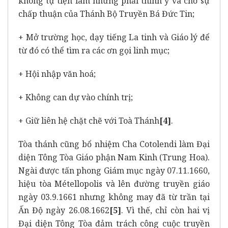
không tự tiện làm nhưng phải thỉnh ý và chờ sự
chấp thuận của Thánh Bộ Truyền Bá Đức Tin;
+ Mở trường học, dạy tiếng La tinh và Giáo lý để
từ đó có thể tìm ra các ơn gọi linh mục;
+ Hội nhập văn hoá;
+ Không can dự vào chính trị;
+ Giữ liên hệ chặt chẽ với Toà Thánh
[4]
.
Tòa thánh cũng bổ nhiệm Cha Cotolendi làm Đại
diện Tông Tòa Giáo phận Nam Kinh (Trung Hoa).
Ngài được tấn phong Giám mục ngày 07.11.1660,
hiệu tòa Métellopolis và lên đường truyền giáo
ngày 03.9.1661 nhưng không may đã từ trần tại
Ấn Độ ngày 26.08.1662
[5]
. Vì thế, chỉ còn hai vị
Đại diện Tông Tòa đảm trách công cuộc truyền