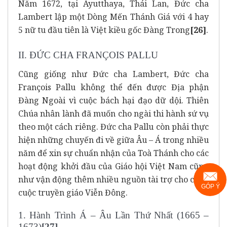
Năm 1672, tại Ayutthaya, Thái Lan, Đức cha
Lambert lập một Dòng Mến Thánh Giá với 4 hay
5 nữ tu đầu tiên là Việt kiều gốc Đàng Trong
[26]
.
II. ĐỨC CHA FRANÇOIS PALLU
Cũng giống như Đức cha Lambert, Đức cha
François Pallu không thể đến được Địa phận
Đàng Ngoài vì cuộc bách hại đạo dữ dội. Thiên
Chúa nhân lành đã muốn cho ngài thi hành sứ vụ
theo một cách riêng. Đức cha Pallu còn phải thực
hiện những chuyến đi về giữa Âu – Á trong nhiều
năm để xin sự chuẩn nhận của Toà Thánh cho các
hoạt động khởi đầu của Giáo hội Việt Nam cũng
như vận động thêm nhiều nguồn tài trợ cho công
GÓP Ý
cuộc truyền giáo Viễn Đông.
1. Hành Trình Á – Âu Lần Thứ Nhất (1665 –
1673)
[27]