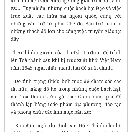
khai mở nền văn chương Công giáo trên đất Việt,
v.v…. Tuy nhiên, những cuộc bách hại Đạo và việc
trục xuất các thừa sai ngoại quốc, cùng với
những cản trở từ phía Chế độ Bảo trợ luôn là
những thách đố lớn cho công việc truyền giáo tại
đây.
Theo thỉnh nguyện của cha Đắc Lộ được đệ trình
lên Toà thánh sau khi bị trục xuất khỏi Việt Nam
năm 1645, ngài nhấn mạnh hai đề xuất chính:
– Do tình trạng thiếu linh mục để chăm sóc các
tín hữu, nâng đỡ họ trong những cuộc bách hại,
xin Toà thánh sớm gởi các Giám mục qua để
thành lập hàng Giáo phẩm địa phương, đào tạo
và phong chức các linh mục bản xứ;
– Ban đầu, ngài dự định xin Đức Thánh cha bổ