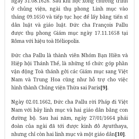
ngày 31.08.1626. Sau khi học xong chương trình
ở chủng viện, ngài thụ phong Linh mục vào
tháng 09.1650 và tiếp tục học để lấy bằng tiến sĩ
dân luật và giáo luật. Đức cha François Pallu
được thụ phong Giám mục ngày 17.11.1658 tại
Rôma với hiệu toà Héliopolis.
Đức cha Pallu là thành viên Nhóm Bạn Hiền và
Hiệp hội Thánh Thể, là những tổ chức góp phần
vận động Toà thánh gởi các Giám mục sang Việt
Nam và Trung Hoa cũng như hỗ trợ cho việc
hình thành Chủng viện Thừa sai Paris
[9]
.
Ngày 02.01.1662, Đức cha Pallu rời Pháp đi Việt
Nam với bảy linh mục và hai giáo dân bằng con
đường bộ. Sau hai năm, ngày 27/01/1664 phái
đoàn của ngài đã tới được kinh đô Ayutthaya,
nhưng chỉ còn hai linh mục và một giáo dân
[10]
.