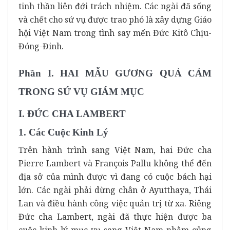
tinh thần liên đới trách nhiệm. Các ngài đã sống
và chết cho sứ vụ được trao phó là xây dựng Giáo
hội Việt Nam trong tình say mến Đức Kitô Chịu-
Đóng-Đinh.
Phần I. HAI MẪU GƯƠNG QUẢ CẢM
TRONG SỨ VỤ GIÁM MỤC
I. ĐỨC CHA LAMBERT
1. Các Cuộc Kinh Lý
Trên hành trình sang Việt Nam, hai Đức cha
Pierre Lambert và François Pallu không thể đến
địa sở của mình được vì đang có cuộc bách hại
lớn. Các ngài phải dừng chân ở Ayutthaya, Thái
Lan và điều hành công việc quản trị từ xa. Riêng
Đức cha Lambert, ngài đã thực hiện được ba
cuộc kinh lý mục vụ sang Việt Nam nhằm củng