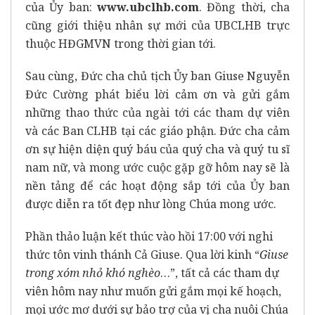
của Ủy ban:
www.ubclhb.com
. Đồng thời, cha
cũng giới thiệu nhân sự mới của UBCLHB trực
thuộc HĐGMVN trong thời gian tới.
Sau cùng, Đức cha chủ tịch Ủy ban Giuse Nguyễn
Đức Cường phát biểu lời cảm ơn và gửi gắm
những thao thức của ngài tới các tham dự viên
và các Ban CLHB tại các giáo phận. Đức cha cảm
ơn sự hiện diện quý báu của quý cha và quý tu sĩ
nam nữ, và mong ước cuộc gặp gỡ hôm nay sẽ là
nền tảng để các hoạt động sắp tới của Ủy ban
được diễn ra tốt đẹp như lòng Chúa mong ước.
Phần thảo luận kết thúc vào hồi 17:00 với nghi
thức tôn vinh thánh Cả Giuse. Qua lời kinh “
Giuse
trong xóm nhỏ khó nghèo
…”, tất cả các tham dự
viên hôm nay như muốn gửi gắm mọi kế hoạch,
mọi ước mơ dưới sự bảo trợ của vị cha nuôi Chúa