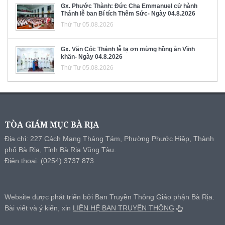
Gx. Phước Thành: Đức Cha Emmanuel cử hành
Thánh lễ ban Bí tích Thêm Sức- Ngày 04.8.2026
Thứ Tư 05.08.2026
Gx. Văn Côi: Thánh lễ tạ ơn mừng hồng ân Vĩnh
khấn- Ngày 04.8.2026
Thứ Tư 05.08.2026
TÒA GIÁM MỤC BÀ RỊA
Địa chỉ: 227 Cách Mạng Tháng Tám, Phường Phước Hiệp, Thành
phố Bà Rịa, Tỉnh Bà Rịa Vũng Tàu.
Điện thoại: (0254) 3737 873
Website được phát triển bởi Ban Truyền Thông Giáo phận Bà Rịa.
Bài viết và ý kiến, xin
LIÊN HỆ BAN TRUYỀN THÔNG