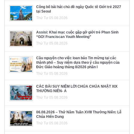
Công bố bài hát chủ đề ngày Quốc tế Giới trẻ 2027
tại Seoul
Thứ Tư 05.08.2026
Assisi: Khai mạc cuộc gặp gỡ giới trẻ Phan Sinh
“GO! Franciscan Youth Meeting”
Thứ Tư 05.08.2026
Cầu nguyện cho việc loan báo Tin mừng tại các
thành phố – Suy niệm dựa theo ý cầu nguyện của
Đức Giáo hoàng tháng 8/2026 phần I
Thứ Tư 05.08.2026
CÁC BÀI SUY NIỆM LỜI CHÚA CHÚA NHẬT XIX
THƯỜNG NIÊN- A
Thứ Tư 05.08.2026
06.08.2026 – Thứ Năm Tuần XVIII Thường Niên: Lễ
Chúa Hiển Dung
Thứ Tư 05.08.2026