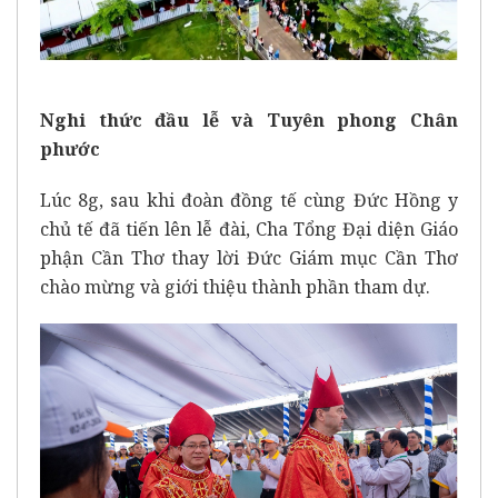
Nghi th
ứ
c đ
ầ
u l
ễ
v
à
Tuy
ê
n phong Ch
â
n
ph
ướ
c
Lúc 8g, sau khi đoàn đồng tế cùng Đức Hồng y
chủ tế đã tiến lên lễ đài, Cha Tổng Đại diện Giáo
phận Cần Thơ thay lời Đức Giám mục Cần Thơ
chào mừng và giới thiệu thành phần tham dự.