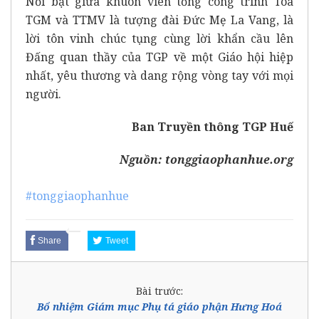
Nổi bật giữa khuôn viên tổng công trình Toà
TGM và TTMV là tượng đài Đức Mẹ La Vang, là
lời tôn vinh chúc tụng cùng lời khẩn cầu lên
Đấng quan thầy của TGP về một Giáo hội hiệp
nhất, yêu thương và dang rộng vòng tay với mọi
người.
Ban Truyền thông TGP Huế
Nguồn:
tonggiaophanhue.org
#tonggiaophanhue
Share
Tweet
Bài trước:
Bổ nhiệm Giám mục Phụ tá giáo phận Hưng Hoá