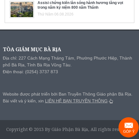
Assisi chứng kiến làn sóng hành hương tăng vọt
trong năm kỷ niệm 800 năm Thánh
Thứ Năm 06.08.2026
TÒA GIÁM MỤC BÀ RỊA
Địa chỉ: 227 Cách Mạng Tháng Tám, Phường Phước Hiệp, Thành
phố Bà Rịa, Tỉnh Bà Rịa Vũng Tàu.
Điện thoại: (0254) 3737 873
Website được phát triển bởi Ban Truyền Thông Giáo phận Bà Rịa.
Bài viết và ý kiến, xin
LIÊN HỆ BAN TRUYỀN THÔNG
Copyright © 2013 By Giáo Phận Bà Rịa, All rights reserved.
GÓP Ý