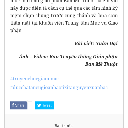
mục mới cho giáo phận Ban Mê Thuột. Niềm vui
này được diễn tả cách cụ thể qua các tấm hình kỷ
niệm chụp chung trước cung thánh và bữa cơm
thân mật tại khuôn viên Trung tâm Mục vụ Giáo
phận.
Bài viết: Xuân Đại
Ảnh – Video: Ban Truyền thông Giáo phận
Ban Mê Thuột
#truyenchucgiammuc
#ducchatancugioanbaotixitanguyenxuanbac
Share
Tweet
Bài trước: