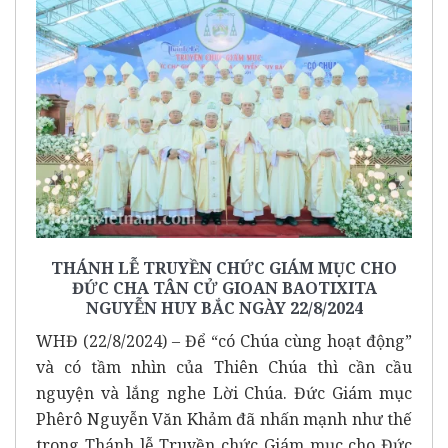
THÁNH LỄ TRUYỀN CHỨC GIÁM MỤC CHO
ĐỨC CHA TÂN CỬ GIOAN BAOTIXITA
NGUYỄN HUY BẮC NGÀY 22/8/2024
WHĐ (22/8/2024) – Để “có Chúa cùng hoạt động”
và có tầm nhìn của Thiên Chúa thì cần cầu
nguyện và lắng nghe Lời Chúa. Đức Giám mục
Phêrô Nguyễn Văn Khảm đã nhấn mạnh như thế
trong Thánh lễ Truyền chức Giám mục cho Đức