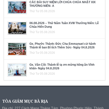
CÁC BÀI SUY NIỆM LỜI CHÚA CHÚA NHẬT XIX
THƯỜNG NIÊN- A
Thứ Tư 05.08.2026
06.08.2026 – Thứ Năm Tuần XVIII Thường Niên: Lễ
Chúa Hiển Dung
Thứ Tư 05.08.2026
Gx. Phước Thành: Đức Cha Emmanuel cử hành
Thánh lễ ban Bí tích Thêm Sức- Ngày 04.8.2026
Thứ Tư 05.08.2026
Gx. Văn Côi: Thánh lễ tạ ơn mừng hồng ân Vĩnh
khấn- Ngày 04.8.2026
Thứ Tư 05.08.2026
TÒA GIÁM MỤC BÀ RỊA
Địa chỉ: 227 Cách Mạng Tháng Tám, Phường Phước Hiệp, Thành