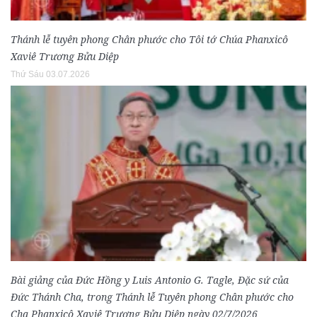
Thánh lễ tuyên phong Chân phước cho Tôi tớ Chúa Phanxicô
Xaviê Trương Bửu Diệp
Thứ Sáu 03.07.2026
Bài giảng của Đức Hồng y Luis Antonio G. Tagle, Đặc sứ của
Đức Thánh Cha, trong Thánh lễ Tuyên phong Chân phước cho
Cha Phanxicô Xaviê Trương Bửu Diệp ngày 02/7/2026