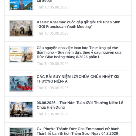
tại Seoul
Thứ Tư 05.08.2026
Assisi: Khai mạc cuộc gặp gỡ giới trẻ Phan Sinh
“GO! Franciscan Youth Meeting”
Thứ Tư 05.08.2026
Cầu nguyện cho việc loan báo Tin mừng tại các
thành phố – Suy niệm dựa theo ý cầu nguyện của
Đức Giáo hoàng tháng 8/2026 phần I
Thứ Tư 05.08.2026
CÁC BÀI SUY NIỆM LỜI CHÚA CHÚA NHẬT XIX
THƯỜNG NIÊN- A
Thứ Tư 05.08.2026
06.08.2026 – Thứ Năm Tuần XVIII Thường Niên: Lễ
Chúa Hiển Dung
Thứ Tư 05.08.2026
Gx. Phước Thành: Đức Cha Emmanuel cử hành
Thánh lễ ban Bí tích Thêm Sức- Ngày 04.8.2026