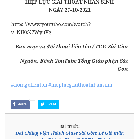
HIỆP LỰC GIẢI THOÁT NHÂN SINH
NGÀY 27-10-2021
https://www.youtube.com/watch?
v=NiKsK7WyuVg
Ban mục vụ đối thoại liên tôn / TGP. Sài Gòn
Nguồn:
Kênh YouTube Tổng Giáo phận Sài
Gòn
#hoingolienton
#hieplucgiaithoatnhansinh
Share
Tweet
Bài trước:
Đại Chủng Viện Thánh Giuse Sài Gòn: Lễ Giỗ mãn