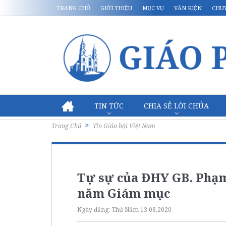
TRANG CHỦ
GIỚI THIỆU
MỤC VỤ
VĂN KIỆN
CHU
TIN TỨC
CHIA SẺ LỜI CHÚA
Trang Chủ
Tin Giáo hội Việt Nam
Tự sự của ĐHY GB. Phạ
năm Giám mục
Ngày đăng:
Thứ Năm 13.08.2020