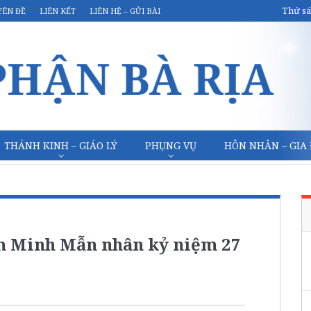
Thứ sá
YÊN ĐỀ
LIÊN KẾT
LIÊN HỆ – GỬI BÀI
THÁNH KINH – GIÁO LÝ
PHỤNG VỤ
HÔN NHÂN – GIA
m Minh Mẫn nhân kỷ niệm 27