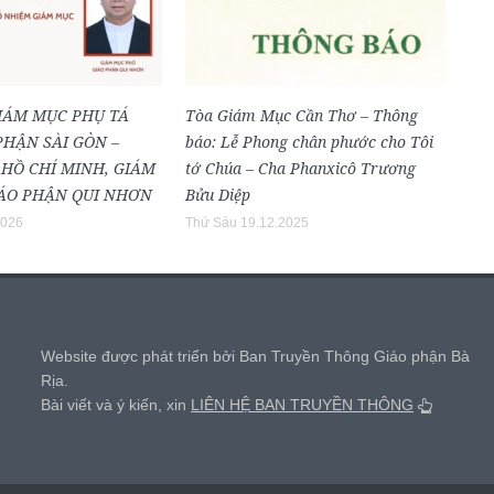
IÁM MỤC PHỤ TÁ
Tòa Giám Mục Cần Thơ – Thông
PHẬN SÀI GÒN –
báo: Lễ Phong chân phước cho Tôi
HỒ CHÍ MINH, GIÁM
tớ Chúa – Cha Phanxicô Trương
ÁO PHẬN QUI NHƠN
Bửu Diệp
2026
Thứ Sáu 19.12.2025
,
Website được phát triển bởi Ban Truyền Thông Giáo phận Bà
Rịa.
Bài viết và ý kiến, xin
LIÊN HỆ BAN TRUYỀN THÔNG