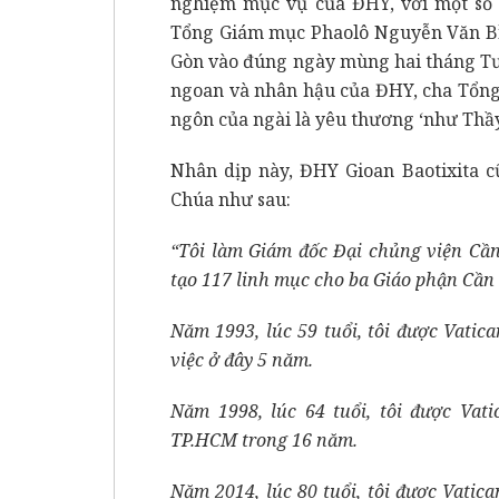
nghiệm mục vụ của ĐHY, với một số n
Tổng Giám mục Phaolô Nguyễn Văn Bìn
Gòn vào đúng ngày mùng hai tháng Tư
ngoan và nhân hậu của ĐHY, cha Tổng
ngôn của ngài là yêu thương ‘như Thầy
Nhân dịp này, ĐHY Gioan Baotixita c
Chúa như sau:
“Tôi làm Giám đốc Đại chủng viện Cầ
tạo 117 linh mục cho ba Giáo phận Cần
Năm 1993, lúc 59 tuổi, tôi được Vati
việc ở đây 5 năm.
Năm 1998, lúc 64 tuổi, tôi được Va
TP.HCM trong 16 năm.
Năm 2014, lúc 80 tuổi, tôi được Vatic