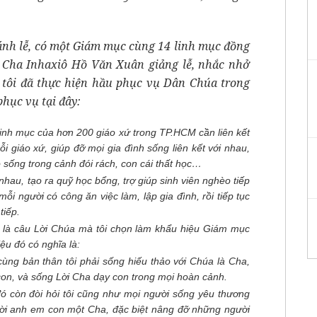
hánh lễ, có một Giám mục cùng 14 linh mục đồng
 Cha Inhaxiô Hồ Văn Xuân giảng lễ, nhắc nhở
ệc tôi đã thực hiện hầu phục vụ Dân Chúa trong
hục vụ tại đây:
linh mục của hơn 200 giáo xứ trong TP.HCM cần liên kết
 giáo xứ, giúp đỡ mọi gia đình sống liên kết với nhau,
 sống trong cảnh đói rách, con cái thất học…
nhau, tạo ra quỹ học bổng, trợ giúp sinh viên nghèo tiếp
mỗi người có công ăn việc làm, lập gia đình, rồi tiếp tục
tiếp.
y là câu Lời Chúa mà tôi chọn làm khẩu hiệu Giám mục
ệu đó có nghĩa là:
ùng bản thân tôi phải sống hiếu thảo với Chúa là Cha,
on, và sống Lời Cha dạy con trong mọi hoàn cảnh.
đó còn đòi hỏi tôi cũng như mọi người sống yêu thương
ười anh em con một Cha, đặc biệt nâng đỡ những người