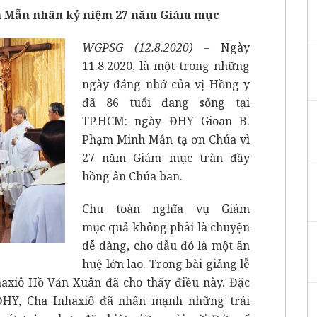
h Mẫn nhân kỷ niệm 27 năm Giám mục
WGPSG (12.8.2020) –
Ngày
11.8.2020, là một trong những
ngày đáng nhớ của vị Hồng y
đã 86 tuổi đang sống tại
TP.HCM: ngày ĐHY Gioan B.
Phạm Minh Mẫn tạ ơn Chúa vì
27 năm Giám mục tràn đầy
hồng ân Chúa ban.
Chu toàn nghĩa vụ Giám
mục quả không phải là chuyện
dễ dàng, cho dẫu đó là một ân
huệ lớn lao. Trong bài giảng lễ
axiô Hồ Văn Xuân đã cho thấy điều này. Đặc
 ĐHY, Cha Inhaxiô đã nhấn mạnh những trải