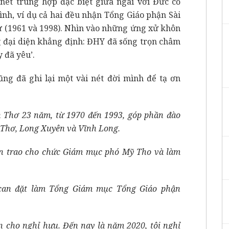
ét trùng hợp đặc biệt giữa ngài với Đức cố
h, ví dụ cả hai đều nhận Tổng Giáo phận Sài
 (1961 và 1998). Nhìn vào những ứng xử khôn
 đại diện khẳng định: ĐHY đã sống trọn châm
 đã yêu’.
ũng đã ghi lại một vài nét đời mình để tạ ơn
n Thơ 23 năm, từ 1970 đến 1993, góp phần đào
 Thơ, Long Xuyên và Vĩnh Long.
can trao cho chức Giám mục phó Mỹ Tho và làm
tican đặt làm Tổng Giám mục Tổng Giáo phận
an cho nghỉ hưu. Đến nay là năm 2020, tôi nghỉ