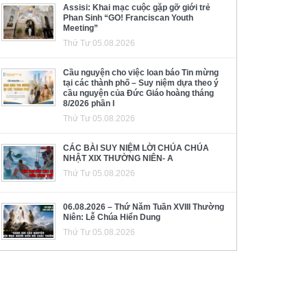
Assisi: Khai mạc cuộc gặp gỡ giới trẻ
Phan Sinh “GO! Franciscan Youth
Meeting”
Thứ Tư 05.08.2026
Cầu nguyện cho việc loan báo Tin mừng
tại các thành phố – Suy niệm dựa theo ý
cầu nguyện của Đức Giáo hoàng tháng
8/2026 phần I
Thứ Tư 05.08.2026
CÁC BÀI SUY NIỆM LỜI CHÚA CHÚA
NHẬT XIX THƯỜNG NIÊN- A
Thứ Tư 05.08.2026
06.08.2026 – Thứ Năm Tuần XVIII Thường
Niên: Lễ Chúa Hiển Dung
Thứ Tư 05.08.2026