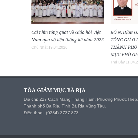
Cái nhìn tổng quát về Giáo hội Việt
BỔ NHIỆM G
Nam qua số liệu thống kê năm 2025
TỔNG GIÁO 
THÀNH PHỐ 
Chủ Nhật 19.04.2026
MỤC PHÓ GI
Thứ Bảy 11.04.
TÒA GIÁM MỤC BÀ RỊA
Địa chỉ: 227 Cách Mạng Tháng Tám, Phường Phước Hiệp
Thành phố Bà Rịa, Tỉnh Bà Rịa Vũng Tàu.
Điện thoại: (0254) 3737 873