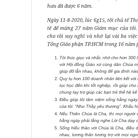
hưu đã được 6 năm.
Ngày 11-8-2020, lúc 6g15, tôi chủ tế T
tế để mừng 27 năm Giám mục của tôi.
cho tôi suy nghĩ và nhớ lại vài ba vi
Tổng Giáo phận TP.HCM trong 16 năm p
Tôi thúc giục và nhắc nhở cho hơn 300 
với Hội đồng Giáo xứ cùng dân Chúa mỗi
giúp đỡ lẫn nhau, không để gia đình nào
Quy tụ hơn 100 doanh nhân liên kết với 
tục học đến khi tốt nghiệp, rồi giúp cho 
chung tay trợ giúp các bạn trẻ thế hệ kế 
Điều giúp tôi tâm niệm sống hằng ngà
của tôi: “Như Thầy yêu thương”. Khẩu hi
Nếu Thiên Chúa là Cha, thì mọi người c
hằng ngày phải lắng nghe Lời Cha dạy c
Sống hiếu thảo với Chúa là Cha, điều 
nhau, tương thân tương trợ với mọi ng