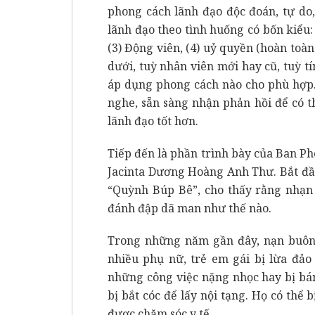
phong cách lãnh đạo độc đoán, tự do
lãnh đạo theo tình huống có bốn kiểu:
(3) Động viên, (4) uỷ quyền (hoàn toà
dưới, tuỳ nhân viên mới hay cũ, tuỳ 
áp dụng phong cách nào cho phù hợp.
nghe, sẵn sàng nhận phản hồi để có t
lãnh đạo tốt hơn.
Tiếp đến là phần trình bày của Ban 
Jacinta Dương Hoàng Anh Thư. Bắt đầ
“Quỳnh Búp Bê”, cho thấy rằng nhạn n
đánh đập dã man như thế nào.
Trong những năm gần đây, nạn buôn b
nhiều phụ nữ, trẻ em gái bị lừa đảo 
những công việc nặng nhọc hay bị bá
bị bắt cóc để lấy nội tạng. Họ có thể
được chăm sóc y tế.