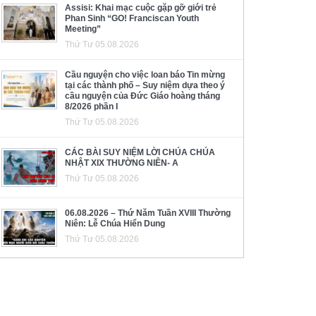
Assisi: Khai mạc cuộc gặp gỡ giới trẻ
Phan Sinh “GO! Franciscan Youth
Meeting”
Thứ Tư 05.08.2026
Cầu nguyện cho việc loan báo Tin mừng
tại các thành phố – Suy niệm dựa theo ý
cầu nguyện của Đức Giáo hoàng tháng
8/2026 phần I
Thứ Tư 05.08.2026
CÁC BÀI SUY NIỆM LỜI CHÚA CHÚA
NHẬT XIX THƯỜNG NIÊN- A
Thứ Tư 05.08.2026
06.08.2026 – Thứ Năm Tuần XVIII Thường
Niên: Lễ Chúa Hiển Dung
Thứ Tư 05.08.2026