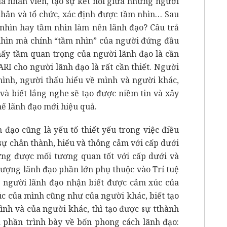
ủa nhân viên, tạo sự kết nối giữa những người
 nhân và tổ chức, xác định được tầm nhìn… Sau
 nhìn hay tầm nhìn làm nên lãnh đạo? Câu trả
 nhìn mà chính “tầm nhìn” của người đứng đầu
thấy tầm quan trọng của người lãnh đạo là cần
RI cho người lãnh đạo là rất cần thiết. Người
mình, người thấu hiểu về mình và người khác,
và biết lắng nghe sẽ tạo được niềm tin và xây
ế lãnh đạo mới hiệu quả.
 đạo cũng là yếu tố thiết yếu trong việc điều
sự chân thành, hiểu và thông cảm với cấp dưới
ng được mối tương quan tốt với cấp dưới và
 lượng lãnh đạo phần lớn phụ thuộc vào Trí tuệ
 người lãnh đạo nhận biết được cảm xúc của
c của mình cũng như của người khác, biết tạo
ình và của người khác, thì tạo được sự tthành
à phần trình bày về bốn phong cách lãnh đạo: