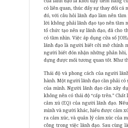
của lãnh đạo là khơi dậy tiềm năng c
có liên quan, thúc đẩy sự thay đổi cá
đó, với câu hỏi lãnh đạo làm nên tầm
lời không phải lãnh đạo tạo nên tầm
tổ chức tạo nên sự lãnh đạo, đã cho 
có tầm nhìn. Việc áp dụng cửa sổ JOHA
lãnh đạo là người biết cởi mở chính 
người biết đón nhận những phản hồi, 
dựng được mối tương quan tốt. Như th
Thái độ và phong cách của người lãnh
hành. Một người lãnh đạo cần phải có 
của mình. Người lãnh đạo cần xây dự
không nên có thái độ “cấp trên.” Chất
cảm xú (EQ) của người lãnh đạo. Nếu
mình và người khác, hiểu được cảm xú
ra cảm xúc, và quản lý cảm xúc của m
công trong việc lãnh đạo. Sau cùng l