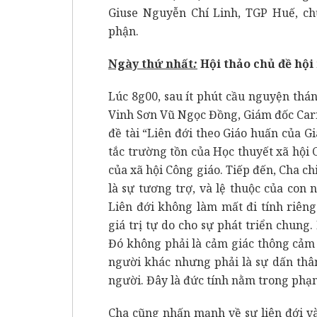
Giuse Nguyễn Chí Linh, TGP Huế, 
phận.
Ngày thứ nhất
:
Hội thảo chủ đề hộ
Lúc 8g00, sau ít phút cầu nguyện thá
Vinh Sơn Vũ Ngọc Đồng, Giám đốc Cari
đề tài “Liên đới theo Giáo huấn của G
tắc trường tồn của Học thuyết xã hội 
của xã hội Công giáo. Tiếp đến, Cha chia
là sự tương trợ, và lệ thuộc của con 
Liên đới không làm mất đi tính riên
giá trị tự do cho sự phát triển chung.
Đó không phải là cảm giác thông cảm
người khác nhưng phải là sự dấn thân 
người. Đây là đức tính nằm trong phạm
Cha cũng nhấn mạnh về sự liên đới và