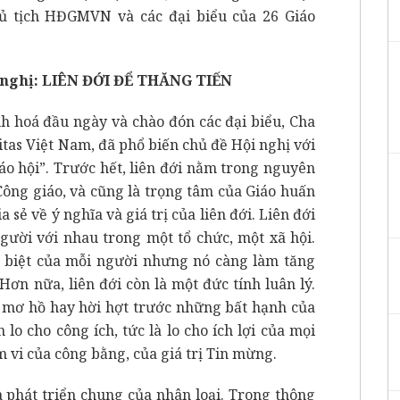
chủ tịch HĐGMVN
và các đại biểu của 26 Giáo
i nghị: LIÊN ĐỚI ĐỂ THĂNG TIẾN
nh hoá đầu ngày và chào đón các đại biểu, Cha
tas Việt Nam, đã phổ biến chủ đề Hội nghị với
iáo hội”. Trước hết, liên đới nằm trong nguyên
Công giáo, và cũng là trọng tâm của Giáo huấn
 sẻ về ý nghĩa và giá trị của liên đới. Liên đới
người với nhau trong một tổ chức, một xã hội.
g biệt của mỗi người nhưng nó càng làm tăng
 Hơn nữa, liên đới còn là một đức tính luân lý.
 mơ hồ hay hời hợt trước những bất hạnh của
lo cho công ích, tức là lo cho ích lợi của mọi
 vi của công bằng, của giá trị Tin mừng.
 phát triển chung của nhân loại. Trong thông