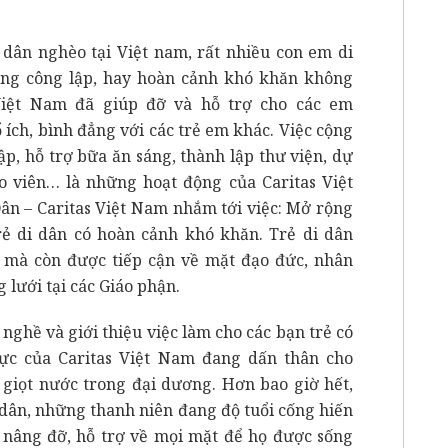
 dân nghèo tại Việt nam, rất nhiều con em di
ờng công lập, hay hoàn cảnh khó khăn không
Việt Nam đã giúp đỡ và hỗ trợ cho các em
ổ ích, bình đẳng với các trẻ em khác. Việc cộng
ập, hỗ trợ bữa ăn sáng, thành lập thư viện, dự
áo viên… là những hoạt động của Caritas Việt
Dân – Caritas Việt Nam nhắm tới việc: Mở rộng
trẻ di dân có hoàn cảnh khó khăn. Trẻ di dân
 mà còn được tiếp cận về mặt đạo đức, nhân
 lưới tại các Giáo phận.
nghề và giới thiệu việc làm cho các bạn trẻ có
lực của Caritas Việt Nam đang dấn thân cho
giọt nước trong đại dương. Hơn bao giờ hết,
i dân, những thanh niên đang độ tuổi cống hiến
ự nâng đỡ, hỗ trợ về mọi mặt để họ được sống