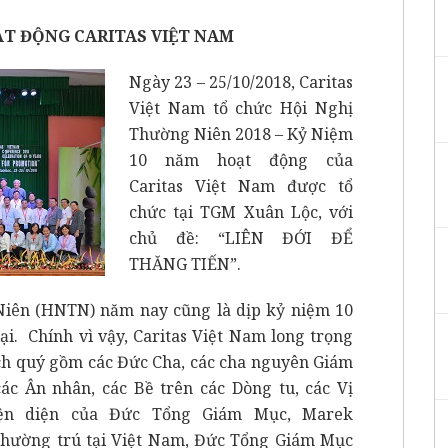
ẠT ĐỘNG CARITAS VIỆT NAM
Ngày 23 – 25/10/2018, Caritas
Việt Nam tổ chức Hội Nghị
Thường Niên 2018 – Kỷ Niệm
10 năm hoạt động của
Caritas Việt Nam được tổ
chức tại TGM Xuân Lộc, với
chủ đề: “LIÊN ĐỚI ĐỂ
THĂNG TIẾN”.
Niên (HNTN) năm nay cũng là dịp kỷ niệm 10
ại. Chính vì vậy, Caritas Việt Nam long trọng
h quý gồm các Đức Cha, các cha nguyên Giám
ác Ân nhân, các Bề trên các Dòng tu, các Vị
hiện diện của Đức Tổng Giám Mục, Marek
thường trú tại Việt Nam, Đức Tổng Giám Mục