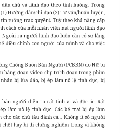
, dân chủ và lãnh đạo theo tình huống. Trong
 (1) Hướng dẫn/chỉ đạo (2) Tư vấn/huấn luyện,
n tin tưởng trao quyền). Tuỳ theo khả năng cấp
tính cách của mỗi nhân viên mà người lãnh đạo
 Ngoài ra người lãnh đạo luôn cần có sự lắng
hể điều chỉnh con người của mình và cho việc
Phòng Chống Buôn Bán Người (PCBBN) do Nữ tu
u bằng đoạn video-clip trích đoạn trong phim
hân bị lừa đảo, bị ép làm nô lệ tình dục, bị
án người diễn ra rất tinh vi và độc ác. Rất
ép làm nô lệ tình dục. Các bé trai bị ép làm
n cho các chủ tàu đánh cá… Không ít số người
 bị chết hay bị di chứng nghiêm trọng vì không