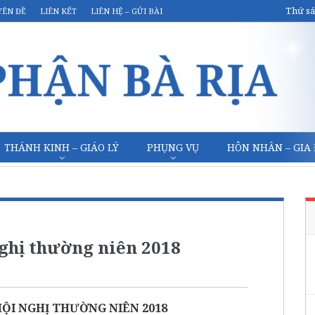
Thứ sá
YÊN ĐỀ
LIÊN KẾT
LIÊN HỆ – GỬI BÀI
THÁNH KINH – GIÁO LÝ
PHỤNG VỤ
HÔN NHÂN – GIA
nghị thường niên 2018
HỘI NGHỊ THƯỜNG NIÊN 2018