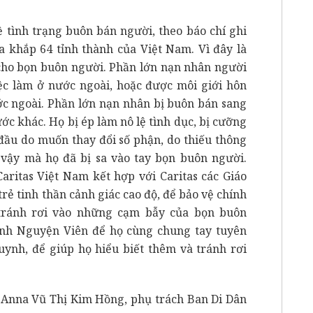
 tình trạng buôn bán người, theo báo chí ghi
a khắp 64 tỉnh thành của Việt Nam. Vì đây là
 cho bọn buôn người. Phần lớn nạn nhân người
ệc làm ở nước ngoài, hoặc được môi giới hôn
ớc ngoài. Phần lớn nạn nhân bị buôn bán sang
c khác. Họ bị ép làm nô lệ tình dục, bị cưỡng
đầu do muốn thay đổi số phận, do thiếu thông
Vì vậy mà họ đã bị sa vào tay bọn buôn người.
aritas Việt Nam kết hợp với Caritas các Giáo
rẻ tinh thần cảnh giác cao độ, để bảo vệ chính
tránh rơi vào những cạm bẫy của bọn buôn
nh Nguyện Viên để họ cùng chung tay tuyên
uynh, để giúp họ hiểu biết thêm và tránh rơi
u Anna Vũ Thị Kim Hồng, phụ trách Ban Di Dân