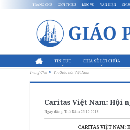
TRANG CHỦ
GIỚI THIỆU
MỤC VỤ
VĂN KIỆN
CHU
TIN TỨC
CHIA SẺ LỜI CHÚA
Trang Chủ
Tin Giáo hội Việt Nam
Caritas Việt Nam: Hội 
Ngày đăng:
Thứ Năm 25.10.2018
CARITAS VIỆT NAM: 