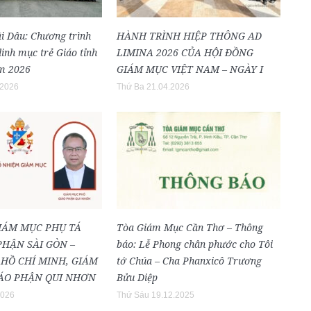
i Dâu: Chương trình
HÀNH TRÌNH HIỆP THÔNG AD
inh mục trẻ Giáo tỉnh
LIMINA 2026 CỦA HỘI ĐỒNG
m 2026
GIÁM MỤC VIỆT NAM – NGÀY I
.2026
Thứ Ba 21.04.2026
IÁM MỤC PHỤ TÁ
Tòa Giám Mục Cần Thơ – Thông
PHẬN SÀI GÒN –
báo: Lễ Phong chân phước cho Tôi
HỒ CHÍ MINH, GIÁM
tớ Chúa – Cha Phanxicô Trương
ÁO PHẬN QUI NHƠN
Bửu Diệp
2026
Thứ Sáu 19.12.2025