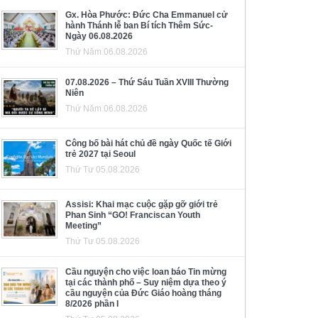
Gx. Hòa Phước: Đức Cha Emmanuel cử
hành Thánh lễ ban Bí tích Thêm Sức-
Ngày 06.08.2026
Thứ Năm 06.08.2026
07.08.2026 – Thứ Sáu Tuần XVIII Thường
Niên
Thứ Năm 06.08.2026
Công bố bài hát chủ đề ngày Quốc tế Giới
trẻ 2027 tại Seoul
Thứ Tư 05.08.2026
Assisi: Khai mạc cuộc gặp gỡ giới trẻ
Phan Sinh “GO! Franciscan Youth
Meeting”
Thứ Tư 05.08.2026
Cầu nguyện cho việc loan báo Tin mừng
tại các thành phố – Suy niệm dựa theo ý
cầu nguyện của Đức Giáo hoàng tháng
8/2026 phần I