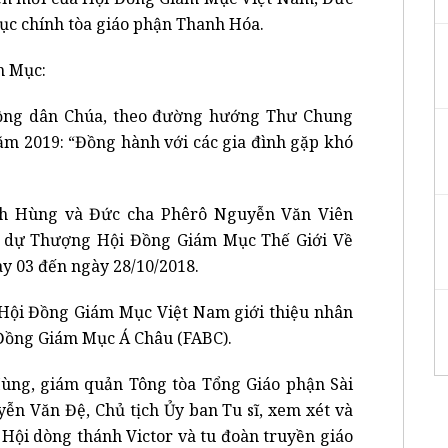
c chính tòa giáo phận Thanh Hóa.
m Mục:
đồng dân Chúa, theo đường hướng Thư Chung
ăm 2019: “Đồng hành với các gia đình gặp khó
nh Hùng và Đức cha Phêrô Nguyễn Văn Viên
am dự Thượng Hội Đồng Giám Mục Thế Giới Về
ày 03 đến ngày 28/10/2018.
Hội Đồng Giám Mục Việt Nam giới thiệu nhân
i Đồng Giám Mục Á Châu (FABC).
ùng, giám quản Tông tòa Tổng Giáo phận Sài
ễn Văn Đệ, Chủ tịch Ủy ban Tu sĩ, xem xét và
 Hội dòng thánh Victor và tu đoàn truyền giáo