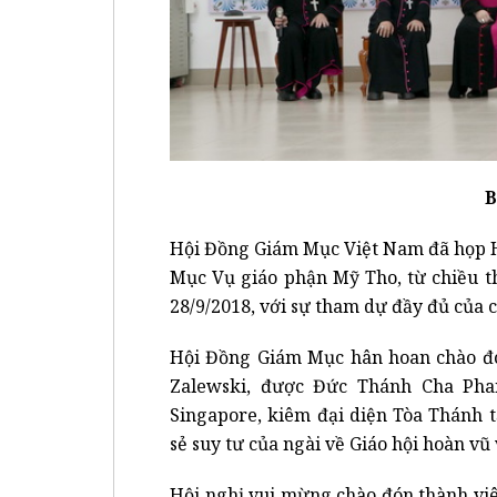
B
Hội Đồng Giám Mục Việt Nam đã họp H
Mục Vụ giáo phận Mỹ Tho, từ chiều t
28/9/2018, với sự tham dự đầy đủ của
Hội Đồng Giám Mục hân hoan chào 
Zalewski, được Đức Thánh Cha Pha
Singapore, kiêm đại diện Tòa Thánh 
sẻ suy tư của ngài về Giáo hội hoàn vũ 
Hội nghị vui mừng chào đón thành vi