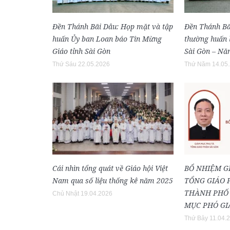
Đền Thánh Bãi Dâu: Họp mặt và tập
Đền Thánh Bã
huấn Ủy ban Loan báo Tin Mừng
thường huấn l
Giáo tỉnh Sài Gòn
Sài Gòn – Nă
Thứ Sáu 22.05.2026
Thứ Năm 14.05
Cái nhìn tổng quát về Giáo hội Việt
BỔ NHIỆM G
Nam qua số liệu thống kê năm 2025
TỔNG GIÁO 
THÀNH PHỐ 
Chủ Nhật 19.04.2026
MỤC PHÓ GI
Thứ Bảy 11.04.