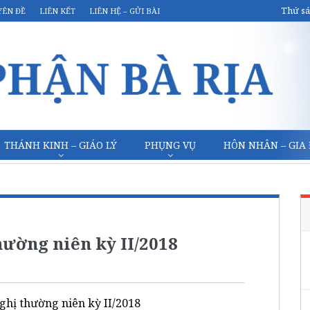
Thứ sá
YÊN ĐỀ
LIÊN KẾT
LIÊN HỆ – GỬI BÀI
THÁNH KINH – GIÁO LÝ
PHỤNG VỤ
HÔN NHÂN – GIA
hường niên kỳ II/2018
ghị thường niên kỳ II/2018