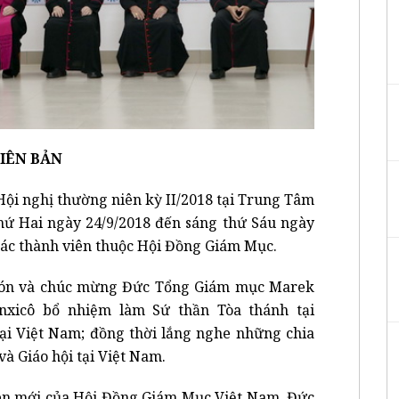
IÊN BẢN
ội nghị thường niên kỳ II/2018 tại Trung Tâm
hứ Hai ngày 24/9/2018 đến sáng thứ Sáu ngày
 các thành viên thuộc Hội Đồng Giám Mục.
đón và chúc mừng Đức Tổng Giám mục Marek
nxicô bổ nhiệm làm Sứ thần Tòa thánh tại
tại Việt Nam; đồng thời lắng nghe những chia
và Giáo hội tại Việt Nam.
ên mới của Hội Đồng Giám Mục Việt Nam, Đức