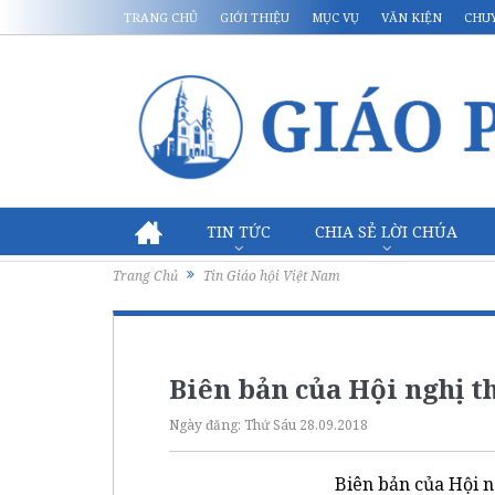
TRANG CHỦ
GIỚI THIỆU
MỤC VỤ
VĂN KIỆN
CHU
TIN TỨC
CHIA SẺ LỜI CHÚA
Trang Chủ
Tin Giáo hội Việt Nam
Biên bản của Hội nghị t
Ngày đăng:
Thứ Sáu 28.09.2018
Biên bản của Hội n