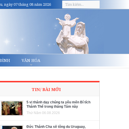
u, ngày 07 tháng 08 năm 2026
 ĐÌNH
VĂN HÓA
TIN/ BÀI MỚI
5 vị thánh dạy chúng ta yêu mến Bí tích
Thánh Thể trong tháng Tám này
Thứ Năm 06.08.2026
Đức Thánh Cha sẽ tông du Uruguay,