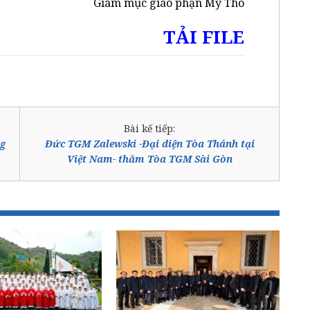
Giám mục giáo phận Mỹ Tho
TẢI FILE
Bài kế tiếp:
g
Đức TGM Zalewski -Đại diện Tòa Thánh tại
Việt Nam- thăm Tòa TGM Sài Gòn