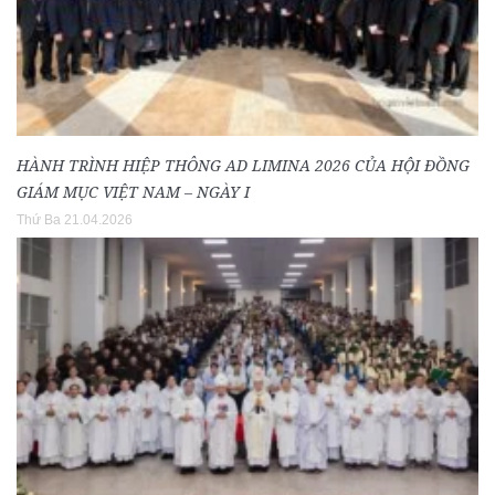
HÀNH TRÌNH HIỆP THÔNG AD LIMINA 2026 CỦA HỘI ĐỒNG
GIÁM MỤC VIỆT NAM – NGÀY I
Thứ Ba 21.04.2026