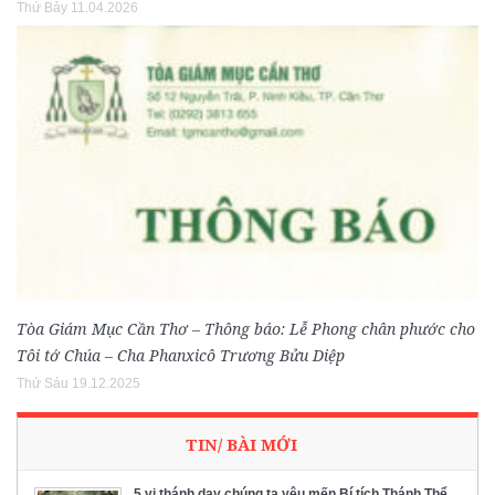
Thứ Bảy 11.04.2026
Tòa Giám Mục Cần Thơ – Thông báo: Lễ Phong chân phước cho
Tôi tớ Chúa – Cha Phanxicô Trương Bửu Diệp
Thứ Sáu 19.12.2025
TIN/ BÀI MỚI
5 vị thánh dạy chúng ta yêu mến Bí tích Thánh Thể