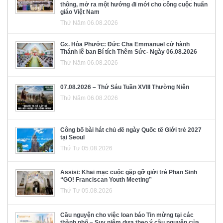
thông, mở ra một hướng đi mới cho công cuộc huấn
giáo Việt Nam
Thứ Năm 06.08.2026
Gx. Hòa Phước: Đức Cha Emmanuel cử hành
Thánh lễ ban Bí tích Thêm Sức- Ngày 06.08.2026
Thứ Năm 06.08.2026
07.08.2026 – Thứ Sáu Tuần XVIII Thường Niên
Thứ Năm 06.08.2026
Công bố bài hát chủ đề ngày Quốc tế Giới trẻ 2027
tại Seoul
Thứ Tư 05.08.2026
Assisi: Khai mạc cuộc gặp gỡ giới trẻ Phan Sinh
“GO! Franciscan Youth Meeting”
Thứ Tư 05.08.2026
Cầu nguyện cho việc loan báo Tin mừng tại các
thành phố – Suy niệm dựa theo ý cầu nguyện của