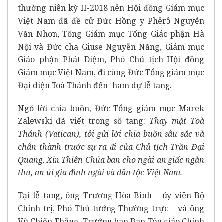
thường niên kỳ II-2018 nên Hội đồng Giám mục
Việt Nam đã đề cử Đức Hồng y Phêrô Nguyễn
Văn Nhơn, Tổng Giám mục Tổng Giáo phận Hà
Nội và Đức cha Giuse Nguyễn Năng, Giám mục
Giáo phận Phát Diệm, Phó Chủ tịch Hội đồng
Giám mục Việt Nam, đi cùng Đức Tổng giám mục
Đại diện Toà Thánh đến tham dự lễ tang.
Ngỏ lời chia buồn, Đức Tổng giám mục Marek
Zalewski đã viết trong sổ tang:
Thay mặt Toà
Thánh (Vatican), tôi gửi lời chia buồn sâu sắc và
chân thành trước sự ra đi của Chủ tịch Trần Đại
Quang. Xin Thiên Chúa ban cho ngài an giấc ngàn
thu, an ủi gia đình ngài và dân tộc Việt Nam.
Tại lễ tang, ông Trương Hòa Bình – ủy viên Bộ
Chính trị, Phó Thủ tướng Thường trực – và ông
Vũ Chiến Thắng, Trưởng ban Ban Tôn giáo Chính