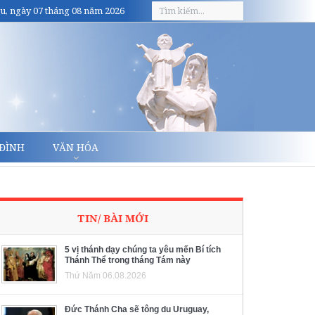
u, ngày 07 tháng 08 năm 2026
 ĐÌNH
VĂN HÓA
TIN/ BÀI MỚI
5 vị thánh dạy chúng ta yêu mến Bí tích
Thánh Thể trong tháng Tám này
Thứ Năm 06.08.2026
Đức Thánh Cha sẽ tông du Uruguay,