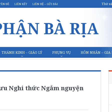
Thứ sá
YÊN ĐỀ
LIÊN KẾT
LIÊN HỆ – GỬI BÀI
THÁNH KINH – GIÁO LÝ
PHỤNG VỤ
HÔN NHÂN – GIA
 lưu Nghi thức Ngắm nguyện