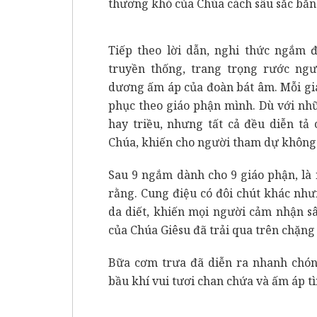
thương khó của Chúa cách sâu sắc bằn
Tiếp theo lời dẫn, nghi thức ngắm 
truyền thống, trang trọng rước ng
dương ấm áp của đoàn bát âm. Mỗi gi
phục theo giáo phận mình. Dù với nh
hay triều, nhưng tất cả đều diễn tả
Chúa, khiến cho người tham dự không
Sau 9 ngắm dành cho 9 giáo phận, là
rằng. Cung điệu có đôi chút khác như
da diết, khiến mọi người cảm nhận s
của Chúa Giêsu đã trải qua trên chặng
Bữa cơm trưa đã diễn ra nhanh chón
bầu khí vui tươi chan chứa và ấm áp tì