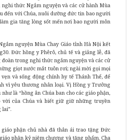
mà nghi thức Ngắm nguyện và các cử hành Mùa
ữu đến với Chúa, nuôi dưỡng đức tin bao người
làm gia tăng lòng sốt mến nơi bao người môn
 Ngắm nguyện Mùa Chay Giáo tỉnh Hà Nội kết
5g30. Đức hồng y Phêrô, chủ tế và giảng lễ, đã
ng đoàn trong nghi thức ngắm nguyện và các cử
hững giọt nước mắt tuôn rơi; ngài mời gọi mọi
n vẹn và sống động chính hy tế Thánh Thể, để
h vì yêu thương nhân loại. Vị Hồng y Trưởng
u như là “hồng ân Chúa ban cho các giáo phận,
 vời của Chúa và biết giữ giữ những truyền
lai”.
a giáo phận chủ nhà đã thân ái trao tặng Đức
c giáo phận kỷ niệm chương và tặng phẩm. Cha