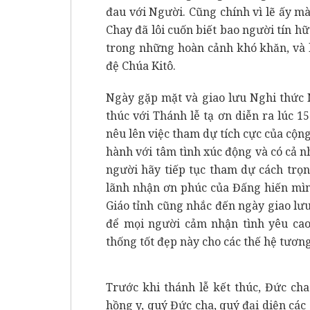
đau với Người. Cũng chính vì lẽ ấy 
Chay đã lôi cuốn biết bao người tín h
trong những hoàn cảnh khó khăn, và 
đệ Chúa Kitô.
Ngày gặp mặt và giao lưu Nghi thức
thúc với Thánh lễ tạ ơn diễn ra lúc 1
nêu lên việc tham dự tích cực của cộ
hành với tâm tình xúc động và có cả n
người hãy tiếp tục tham dự cách trọ
lãnh nhận ơn phúc của Đấng hiến mìn
Giáo tỉnh cũng nhắc đến ngày giao lư
để mọi người cảm nhận tình yêu cao
thống tốt đẹp này cho các thế hệ tương 
Trước khi thánh lễ kết thúc, Đức ch
hồng y, quý Đức cha, quý đại diện cá