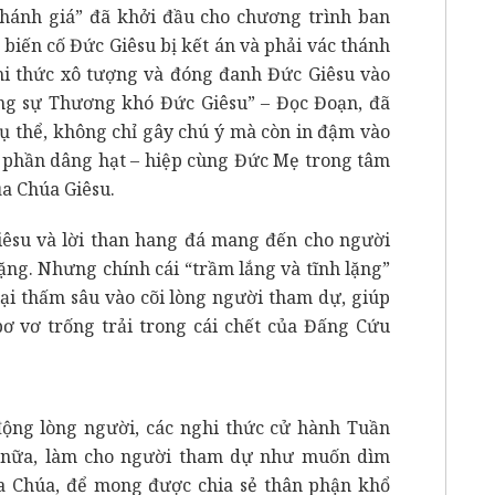
hánh giá” đã khởi đầu cho chương trình ban
 biến cố Đức Giêsu bị kết án và phải vác thánh
ghi thức xô tượng và đóng đanh Đức Giêsu vào
ảng sự Thương khó Đức Giêsu” – Đọc Đoạn, đã
ụ thể, không chỉ gây chú ý mà còn in đậm vào
là phần dâng hạt – hiệp cùng Đức Mẹ trong tâm
a Chúa Giêsu.
iêsu và lời than hang đá mang đến cho người
ặng. Nhưng chính cái “trầm lắng và tĩnh lặng”
lại thấm sâu vào cõi lòng người tham dự, giúp
 vơ trống trải trong cái chết của Đấng Cứu
ộng lòng người, các nghi thức cử hành Tuần
 nữa, làm cho người tham dự như muốn dìm
 Chúa, để mong được chia sẻ thân phận khổ