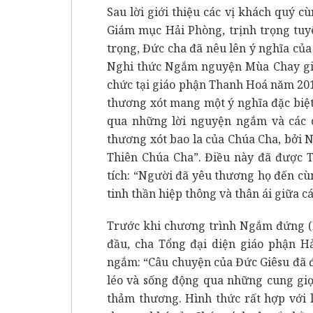
Sau lời giới thiệu các vị khách quý c
Giám mục Hải Phòng, trịnh trọng tuy
trọng, Đức cha đã nêu lên ý nghĩa của
Nghi thức Ngắm nguyện Mùa Chay giáo 
chức tại giáo phận Thanh Hoá năm 20
thương xót mang một ý nghĩa đặc biệ
qua những lời nguyện ngắm và các 
thương xót bao la của Chúa Cha, bởi 
Thiên Chúa Cha”. Điều này đã được T
tích: “Người đã yêu thương họ đến cùn
tinh thần hiệp thông và thân ái giữa c
Trước khi chương trình Ngắm đứng (
đầu, cha Tổng đại diện giáo phận H
ngắm: “Câu chuyện của Đức Giêsu đã đư
léo và sống động qua những cung giọ
thảm thương. Hình thức rất hợp với 