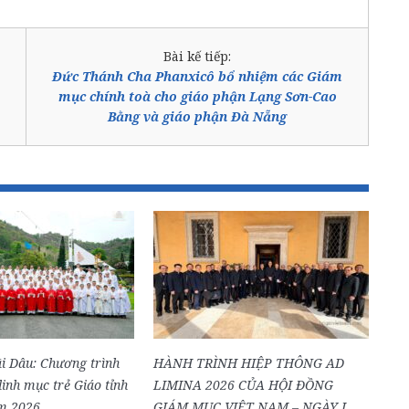
Bài kế tiếp:
Đức Thánh Cha Phanxicô bổ nhiệm các Giám
mục chính toà cho giáo phận Lạng Sơn-Cao
Bằng và giáo phận Đà Nẵng
i Dâu: Chương trình
HÀNH TRÌNH HIỆP THÔNG AD
inh mục trẻ Giáo tỉnh
LIMINA 2026 CỦA HỘI ĐỒNG
m 2026
GIÁM MỤC VIỆT NAM – NGÀY I