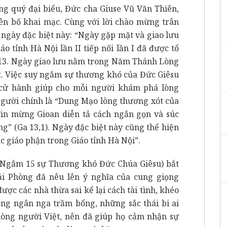
ùng quý đại biểu, Đức cha Giuse Vũ Văn Thiên,
ên bố khai mạc. Cùng với lời chào mừng trân
 ngày đặc biệt này: “Ngày gặp mặt và giao lưu
tỉnh Hà Nội lần II tiếp nối lần I đã được tổ
13. Ngày giao lưu nằm trong Năm Thánh Lòng
t. Việc suy ngắm sự thương khó của Đức Giêsu
cử hành giúp cho mỗi người khám phá lòng
Người chính là “Dung Mạo lòng thương xót của
in mừng Gioan diễn tả cách ngắn gọn và súc
g” (Ga 13,1). Ngày đặc biệt này cũng thể hiện
ác giáo phận trong Giáo tỉnh Hà Nội”.
Ngắm 15 sự Thương khó Đức Chúa Giêsu) bắt
ải Phòng đã nêu lên ý nghĩa của cung giọng
ợc các nhà thừa sai kể lại cách tài tình, khéo
ng ngân nga trầm bổng, những sắc thái bi ai
lòng người Việt, nên đã giúp họ cảm nhận sự