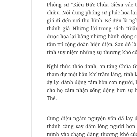
Phóng sự “Kiệu Đức Chúa Giêsu vác t
chiều. Nội dung phóng sự phác họa lại
giá đi đến nơi thụ hình. Kế đến là n
thánh giá. Những lời trong sách “Gi
được họa lại bằng những hành động c
tâm trí cộng đoàn hiện diện. Sau đó 
tình suy niệm những sự thương khó củ
Nghi thức tháo đanh, an táng Chúa G
tham dự một bầu khí trầm lắng, tĩnh l
ấy lại đánh động tâm hồn con người, 
cho họ cảm nhận sống động hơn sự bơ
Thế.
Cung điệu ngắm nguyện vốn đã lay đ
thánh càng say đắm lòng người hơn
mình vào chặng đàng thương khó của