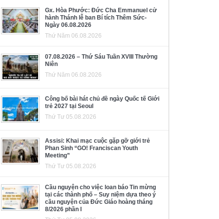
Gx. Hòa Phước: Đức Cha Emmanuel cử
hành Thánh lễ ban Bí tích Thêm Sức-
Ngày 06.08.2026
Thứ Năm 06.08.2026
07.08.2026 – Thứ Sáu Tuần XVIII Thường
Niên
Thứ Năm 06.08.2026
Công bố bài hát chủ đề ngày Quốc tế Giới
trẻ 2027 tại Seoul
Thứ Tư 05.08.2026
Assisi: Khai mạc cuộc gặp gỡ giới trẻ
Phan Sinh “GO! Franciscan Youth
Meeting”
Thứ Tư 05.08.2026
Cầu nguyện cho việc loan báo Tin mừng
tại các thành phố – Suy niệm dựa theo ý
cầu nguyện của Đức Giáo hoàng tháng
8/2026 phần I