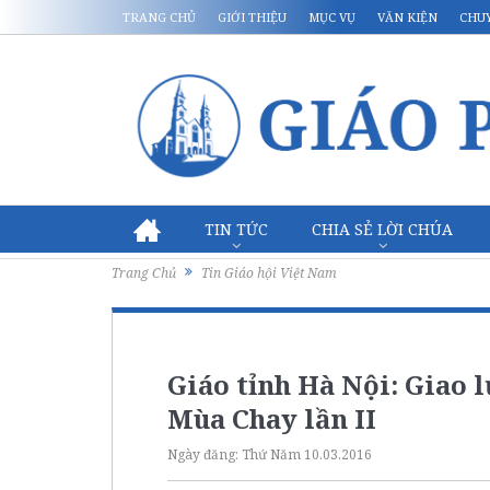
TRANG CHỦ
GIỚI THIỆU
MỤC VỤ
VĂN KIỆN
CHU
TIN TỨC
CHIA SẺ LỜI CHÚA
Trang Chủ
Tin Giáo hội Việt Nam
Giáo tỉnh Hà Nội: Giao
Mùa Chay lần II
Ngày đăng:
Thứ Năm 10.03.2016