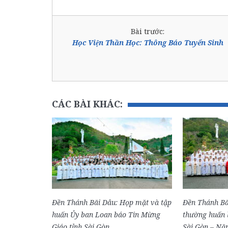
Bài trước:
Học Viện Thần Học: Thông Báo Tuyển Sinh
CÁC BÀI KHÁC:
Đền Thánh Bãi Dâu: Họp mặt và tập
Đền Thánh Bã
huấn Ủy ban Loan báo Tin Mừng
thường huấn l
Giáo tỉnh Sài Gòn
Sài Gòn – Nă