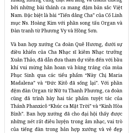
bởi những bài thánh ca mang đậm bản sắc Việt
Nam. Đặc biệt là bài “Tiến dâng Cha” của Cố Linh
mục Ns. Hoàng Kim với phần song tấu Organ và
Đàn tranh từ Phương Vy và Hồng Sơn.
Và ban hợp xướng Ca đoàn Quê Hương, dưới sự
điều khiển của Cha Nhạc sĩ kiêm Nhạc trưởng
Xuân Thảo, đã dẫn đưa tham dự viên đến với bầu
khí vui mừng hân hoan và hùng tráng của mùa
Phục Sinh qua các tiểu phẩm “Này Chị Maria
Madalena” và “Đức Kitô đã sống lại”. Với phần
đệm đàn Organ từ Nữ tu Thanh Phương, ca đoàn
cũng đã trình bày hai tác phẩm tuyệt tác của
Thánh Phanxicô “Khúc ca Mặt Trời” và “Kinh Hòa
Bình”. Ban hợp xướng đã cho đại hội thấy được
những nét rất điêu luyện trong âm nhạc, vai trò
của tiếng đàn trong bản hợp xướng và vẻ đẹp