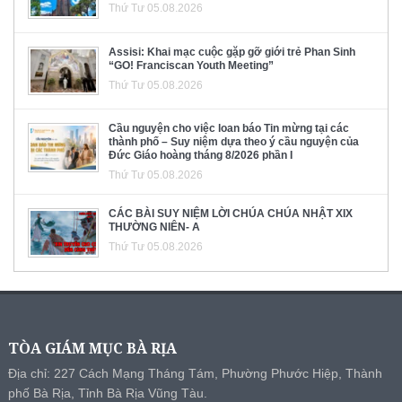
Thứ Tư 05.08.2026
Assisi: Khai mạc cuộc gặp gỡ giới trẻ Phan Sinh
“GO! Franciscan Youth Meeting”
Thứ Tư 05.08.2026
Cầu nguyện cho việc loan báo Tin mừng tại các
thành phố – Suy niệm dựa theo ý cầu nguyện của
Đức Giáo hoàng tháng 8/2026 phần I
Thứ Tư 05.08.2026
CÁC BÀI SUY NIỆM LỜI CHÚA CHÚA NHẬT XIX
THƯỜNG NIÊN- A
Thứ Tư 05.08.2026
TÒA GIÁM MỤC BÀ RỊA
Địa chỉ: 227 Cách Mạng Tháng Tám, Phường Phước Hiệp, Thành
phố Bà Rịa, Tỉnh Bà Rịa Vũng Tàu.