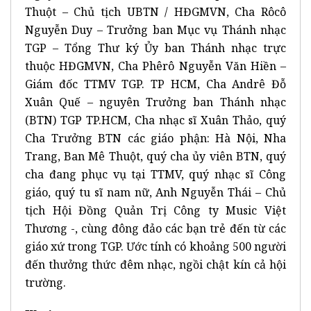
Thuột – Chủ tịch UBTN / HĐGMVN, Cha Rôcô
Nguyễn Duy – Trưởng ban Mục vụ Thánh nhạc
TGP – Tổng Thư ký Ủy ban Thánh nhạc trực
thuộc HĐGMVN, Cha Phêrô Nguyễn Văn Hiền –
Giám đốc TTMV TGP. TP HCM, Cha Andrê Đỗ
Xuân Quế – nguyên Trưởng ban Thánh nhạc
(BTN) TGP TP.HCM, Cha nhạc sĩ Xuân Thảo, quý
Cha Trưởng BTN các giáo phận: Hà Nội, Nha
Trang, Ban Mê Thuột, quý cha ủy viên BTN, quý
cha đang phục vụ tại TTMV, quý nhạc sĩ Công
giáo, quý tu sĩ nam nữ, Anh Nguyễn Thái – Chủ
tịch Hội Đồng Quản Trị Công ty Music Việt
Thương -, cùng đông đảo các bạn trẻ đến từ các
giáo xứ trong TGP. Ước tính có khoảng 500 người
đến thưởng thức đêm nhạc, ngồi chật kín cả hội
trường.