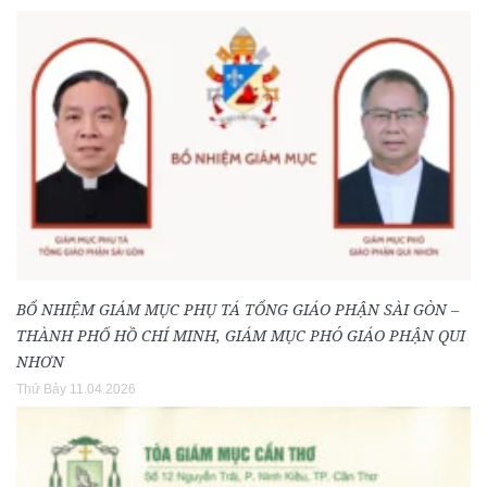
BỔ NHIỆM GIÁM MỤC PHỤ TÁ TỔNG GIÁO PHẬN SÀI GÒN –
THÀNH PHỐ HỒ CHÍ MINH, GIÁM MỤC PHÓ GIÁO PHẬN QUI
NHƠN
Thứ Bảy 11.04.2026