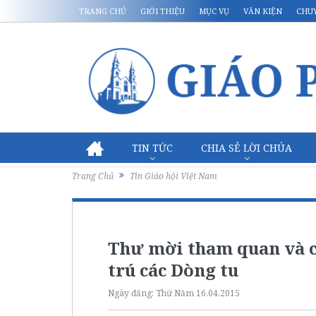
TRANG CHỦ
GIỚI THIỆU
MỤC VỤ
VĂN KIỆN
CHU
TIN TỨC
CHIA SẺ LỜI CHÚA
Trang Chủ
Tin Giáo hội Việt Nam
Thư mời tham quan và ch
trú các Dòng tu
Ngày đăng:
Thứ Năm 16.04.2015