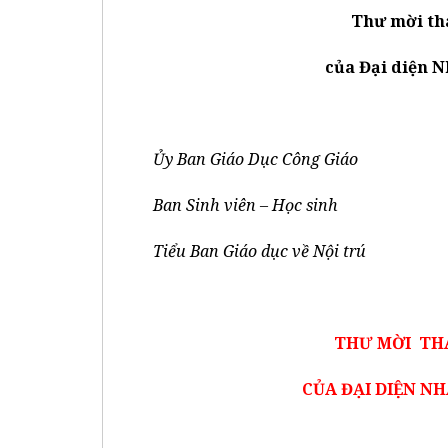
Thư mời th
của Đại diện N
Ủy Ban Giáo Dục Công Giáo
Ban Sinh viên – Học sinh
Tiểu Ban
Giáo dục về Nội trú
THƯ MỜI THA
CỦA ĐẠI DIỆN NH