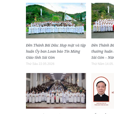
Đền Thánh Bãi Dâu: Họp mặt và tập
Đền Thánh Bã
huấn Ủy ban Loan báo Tin Mừng
thường huấn l
Giáo tỉnh Sài Gòn
Sài Gòn – Nă
Thứ Sáu 22.05.2026
Thứ Năm 14.05