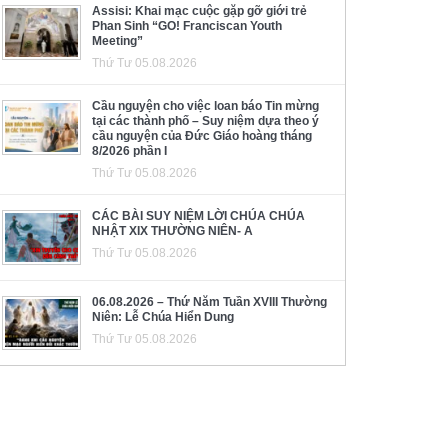
Assisi: Khai mạc cuộc gặp gỡ giới trẻ
Phan Sinh “GO! Franciscan Youth
Meeting”
Thứ Tư 05.08.2026
Cầu nguyện cho việc loan báo Tin mừng
tại các thành phố – Suy niệm dựa theo ý
cầu nguyện của Đức Giáo hoàng tháng
8/2026 phần I
Thứ Tư 05.08.2026
CÁC BÀI SUY NIỆM LỜI CHÚA CHÚA
NHẬT XIX THƯỜNG NIÊN- A
Thứ Tư 05.08.2026
06.08.2026 – Thứ Năm Tuần XVIII Thường
Niên: Lễ Chúa Hiển Dung
Thứ Tư 05.08.2026