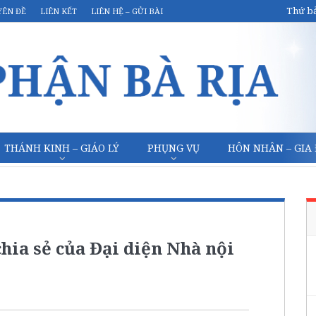
Thứ bả
YÊN ĐỀ
LIÊN KẾT
LIÊN HỆ – GỬI BÀI
THÁNH KINH – GIÁO LÝ
PHỤNG VỤ
HÔN NHÂN – GIA
ia sẻ của Đại diện Nhà nội