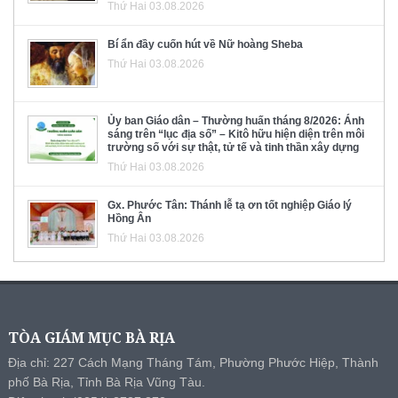
Thứ Hai 03.08.2026
Bí ẩn đầy cuốn hút về Nữ hoàng Sheba
Thứ Hai 03.08.2026
Ủy ban Giáo dân – Thường huấn tháng 8/2026: Ánh
sáng trên “lục địa số” – Kitô hữu hiện diện trên môi
trường số với sự thật, tử tế và tinh thần xây dựng
Thứ Hai 03.08.2026
Gx. Phước Tân: Thánh lễ tạ ơn tốt nghiệp Giáo lý
Hồng Ân
Thứ Hai 03.08.2026
TÒA GIÁM MỤC BÀ RỊA
Địa chỉ: 227 Cách Mạng Tháng Tám, Phường Phước Hiệp, Thành
phố Bà Rịa, Tỉnh Bà Rịa Vũng Tàu.