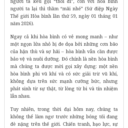
người ta kêu gọi “thôi đi”, còn với hoà bình
người ta lại thì thầm “mãi nhé”
(Sứ điệp Ngày
Thế giới Hòa bình lần thứ 59, ngày 01 tháng 01
năm 2026).
Ngay cả khi hòa bình có vẻ mong manh – như
một ngọn lửa nhỏ bị đe dọa bởi những cơn bão
của hận thù và sợ hãi – hòa bình vẫn cần được
bảo vệ và nuôi dưỡng. Đó chính là nền hòa bình
mà chúng ta được mời gọi xây dựng: một nền
hòa bình phi vũ khí và có sức giải trừ vũ khí,
không dựa trên sức mạnh cưỡng bức, nhưng
phát sinh từ sự thật, từ lòng từ bi và tín nhiệm
lẫn nhau.
Tuy nhiên, trong thời đại hôm nay, chúng ta
không thể làm ngơ trước những bóng tối đang
đè nặng trên thế giới. Chiến tranh, bạo lực, sự