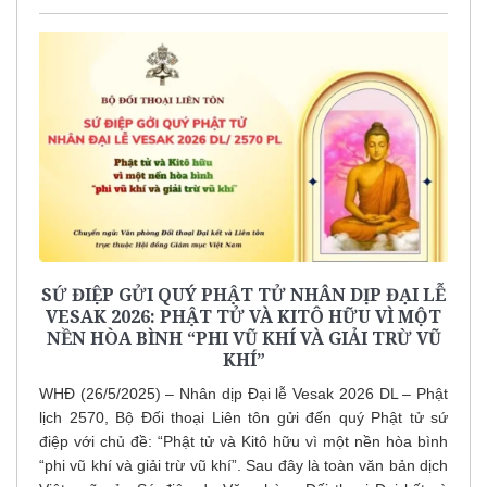
SỨ ĐIỆP GỬI QUÝ PHẬT TỬ NHÂN DỊP ĐẠI LỄ
VESAK 2026: PHẬT TỬ VÀ KITÔ HỮU VÌ MỘT
NỀN HÒA BÌNH “PHI VŨ KHÍ VÀ GIẢI TRỪ VŨ
KHÍ”
WHĐ (26/5/2025) – Nhân dịp Đại lễ Vesak 2026 DL – Phật
lịch 2570, Bộ Đối thoại Liên tôn gửi đến quý Phật tử sứ
điệp với chủ đề: “Phật tử và Kitô hữu vì một nền hòa bình
“phi vũ khí và giải trừ vũ khí”. Sau đây là toàn văn bản dịch