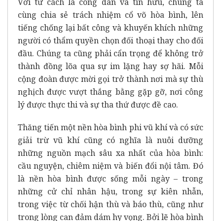
Với tư cách là công dân và tín hữu, chúng ta
cùng chia sẻ trách nhiệm cổ võ hòa bình, lên
tiếng chống lại bất công và khuyến khích những
người có thẩm quyền chọn đối thoại thay cho đối
đầu. Chúng ta cũng phải cẩn trọng để không trở
thành đồng lõa qua sự im lặng hay sợ hãi. Mỗi
cộng đoàn được mời gọi trở thành nơi mà sự thù
nghịch được vượt thắng bằng gặp gỡ, nơi công
lý được thực thi và sự tha thứ được đề cao.
Thăng tiến một nền hòa bình phi vũ khí và có sức
giải trừ vũ khí cũng có nghĩa là nuôi dưỡng
những nguồn mạch sâu xa nhất của hòa bình:
cầu nguyện, chiêm niệm và biến đổi nội tâm. Đó
là nền hòa bình được sống mỗi ngày – trong
những cử chỉ nhân hậu, trong sự kiên nhẫn,
trong việc từ chối hận thù và báo thù, cũng như
trong lòng can đảm dám hy vọng. Bởi lẽ hòa bình