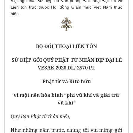
Việt ngữ của Sứ điệp do Văn phòng Đối thoại Đại kết và
Liên tôn trực thuộc Hội đồng Giám mục Việt Nam thực
hiện.
BỘ ĐỐI THOẠI LIÊN TÔN
SỨ ĐIỆP GỞI QUÝ PHẬT TỬ NHÂN DỊP ĐẠI LỄ
VESAK 2026 DL/ 2570 PL
Phật tử và Kitô hữu
vì một nền hòa bình “phi vũ khí và giải trừ
vũ khí”
Quý Bạn Phật tử thân mến,
Như những năm trước, chúng tôi vui mừng gửi