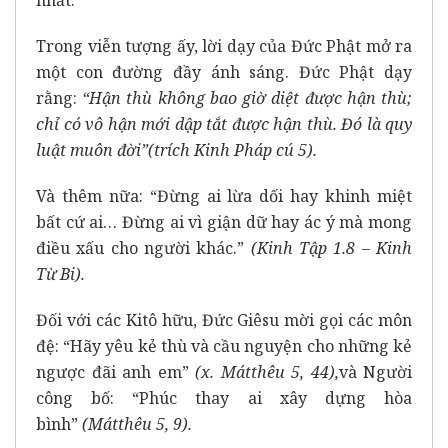
Trong viễn tượng ấy, lời dạy của Đức Phật mở ra
một con đường đầy ánh sáng. Đức Phật dạy
rằng:
“Hận thù không bao giờ diệt được hận thù;
chỉ có vô hận mới dập tắt được hận thù. Đó là quy
luật muôn đời”(trích Kinh Pháp cú 5).
Và thêm nữa: “Đừng ai lừa dối hay khinh miệt
bất cứ ai… Đừng ai vì giận dữ hay ác ý mà mong
điều xấu cho người khác.”
(Kinh Tập 1.8 – Kinh
Từ Bi).
Đối với các Kitô hữu, Đức Giêsu mời gọi các môn
đệ: “Hãy yêu kẻ thù và cầu nguyện cho những kẻ
ngược đãi anh em”
(x. Mátthêu 5, 44),
và Người
công bố: “Phúc thay ai xây dựng hòa
bình”
(Mátthêu 5, 9).