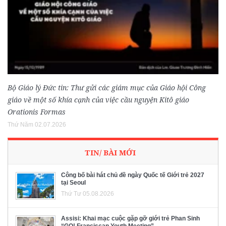
Bộ Giáo lý Đức tin: Thư gửi các giám mục của Giáo hội Công
giáo về một số khía cạnh của việc cầu nguyện Kitô giáo
Orationis Formas
Thứ Năm 02.07.2026
TIN/ BÀI MỚI
Công bố bài hát chủ đề ngày Quốc tế Giới trẻ 2027
tại Seoul
Thứ Tư 05.08.2026
Assisi: Khai mạc cuộc gặp gỡ giới trẻ Phan Sinh
“GO! Franciscan Youth Meeting”