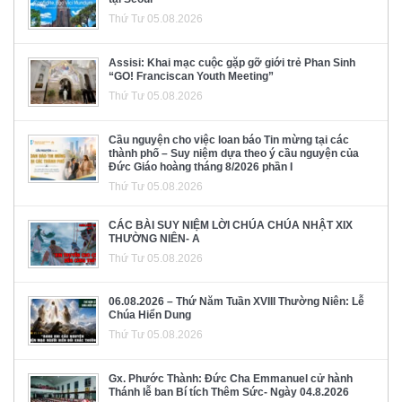
Thứ Tư 05.08.2026
Assisi: Khai mạc cuộc gặp gỡ giới trẻ Phan Sinh
“GO! Franciscan Youth Meeting”
Thứ Tư 05.08.2026
Cầu nguyện cho việc loan báo Tin mừng tại các
thành phố – Suy niệm dựa theo ý cầu nguyện của
Đức Giáo hoàng tháng 8/2026 phần I
Thứ Tư 05.08.2026
CÁC BÀI SUY NIỆM LỜI CHÚA CHÚA NHẬT XIX
THƯỜNG NIÊN- A
Thứ Tư 05.08.2026
06.08.2026 – Thứ Năm Tuần XVIII Thường Niên: Lễ
Chúa Hiển Dung
Thứ Tư 05.08.2026
Gx. Phước Thành: Đức Cha Emmanuel cử hành
Thánh lễ ban Bí tích Thêm Sức- Ngày 04.8.2026