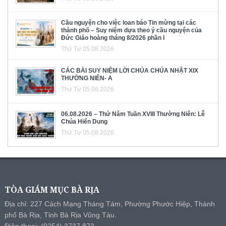
Cầu nguyện cho việc loan báo Tin mừng tại các
thành phố – Suy niệm dựa theo ý cầu nguyện của
Đức Giáo hoàng tháng 8/2026 phần I
Thứ Tư 05.08.2026
CÁC BÀI SUY NIỆM LỜI CHÚA CHÚA NHẬT XIX
THƯỜNG NIÊN- A
Thứ Tư 05.08.2026
06.08.2026 – Thứ Năm Tuần XVIII Thường Niên: Lễ
Chúa Hiển Dung
Thứ Tư 05.08.2026
TÒA GIÁM MỤC BÀ RỊA
Địa chỉ: 227 Cách Mạng Tháng Tám, Phường Phước Hiệp, Thành
phố Bà Rịa, Tỉnh Bà Rịa Vũng Tàu.
Điện thoại: (0254) 3737 873