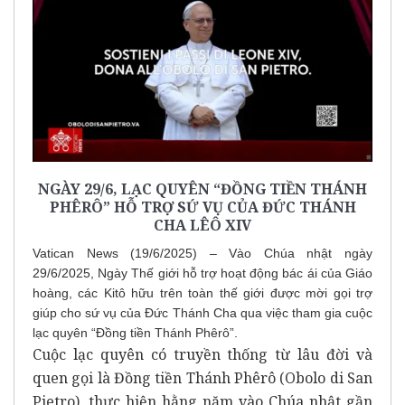
NGÀY 29/6, LẠC QUYÊN “ĐỒNG TIỀN THÁNH
PHÊRÔ” HỖ TRỢ SỨ VỤ CỦA ĐỨC THÁNH
CHA LÊÔ XIV
Vatican News (19/6/2025) – Vào Chúa nhật ngày
29/6/2025, Ngày Thế giới hỗ trợ hoạt động bác ái của Giáo
hoàng, các Kitô hữu trên toàn thế giới được mời gọi trợ
giúp cho sứ vụ của Đức Thánh Cha qua việc tham gia cuộc
lạc quyên “Đồng tiền Thánh Phêrô”.
Cuộc lạc quyên có truyền thống từ lâu đời và
quen gọi là Đồng tiền Thánh Phêrô (Obolo di San
Pietro), thực hiện hằng năm vào Chúa nhật gần