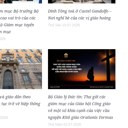
ám mục Bộ trưởng Bộ
Dinh Tông toà ở Castel Gandolfo –
cao vai trò của các
Nơi nghỉ hè của các vị giáo hoàng
Bộ Giám mục tuyển
Thứ Sáu 10.07.2026
ám mục
2026
và giáo dân theo
Bộ Giáo lý Đức tin: Thư gửi các
 tục trở về hiệp thông
giám mục của Giáo hội Công giáo
về một số khía cạnh của việc cầu
nguyện Kitô giáo Orationis Formas
.2026
Thứ Năm 02.07.2026