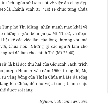
 từ sách ngôn sứ Isaia nói về việc ăn chay đẹp
 theo là Thánh Vịnh 33: “Tôi sẽ chúc tụng Chúa
u Tung hô Tin Mừng, nhấn mạnh mặc khải về
 những người bé mọn (x. Mt 11:25), và đoạn
 liệt kê các việc làm của lòng thương xót, mà
vời, Chúa nói: “Những gì các ngươi làm cho
c ngươi đã làm cho chính Ta” (Mt 25,40).
sử, là bài đọc thứ hai của Giờ Kinh Sách, trích
ha Joseph Neuner vào năm 1960, trong đó, Mẹ
ận sự vắng bóng của Thiên Chúa mà Mẹ đã sống
âng lên Chúa, để nhờ việc trung thành chịu
thể được soi sáng.
Nguồn:
vaticannews.va/vi