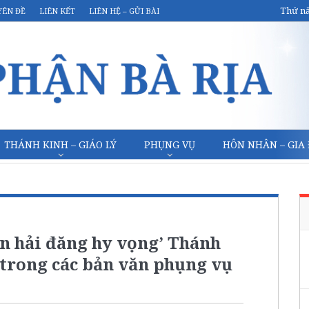
Thứ nă
YÊN ĐỀ
LIÊN KẾT
LIÊN HỆ – GỬI BÀI
THÁNH KINH – GIÁO LÝ
PHỤNG VỤ
HÔN NHÂN – GIA
n hải đăng hy vọng’ Thánh
trong các bản văn phụng vụ