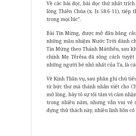
Về các bài đọc, bài đọc thứ nhất trích
lòng Thiên Chúa (x. Is 58:6-11), tiếp
trong mọi lúc”.
Bài Tin Mừng, được mở đầu bằng câ
những mầu nhiệm Nước Trời dành cho
Tin Mừng theo Thánh Mátthêu, sau khi
chính Mẹ Têrêsa đã sống cách tuyệt 
những người bé nhỏ nhất của Ta, là cá
Về Kinh Thần vụ, sau phần ghi chú tiểu 
từ bức thư mà thánh nhân viết cho C
mở lòng, bày tỏ sự tối tăm vì cảm nh
trong nhiều năm, nhưng vẫn vui vẻ d
đựng thử thách này, nhiều linh hồn có 