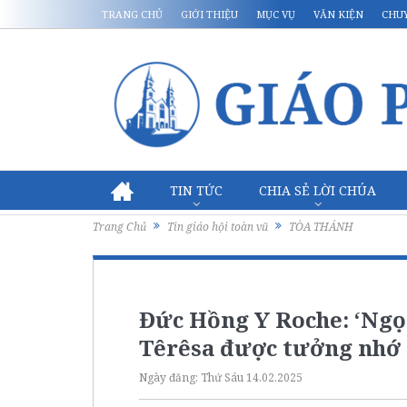
TRANG CHỦ
GIỚI THIỆU
MỤC VỤ
VĂN KIỆN
CHU
TIN TỨC
CHIA SẺ LỜI CHÚA
Trang Chủ
Tin giáo hội toàn vũ
TÒA THÁNH
Đức Hồng Y Roche: ‘Ngọ
Têrêsa được tưởng nhớ 
Ngày đăng:
Thứ Sáu 14.02.2025