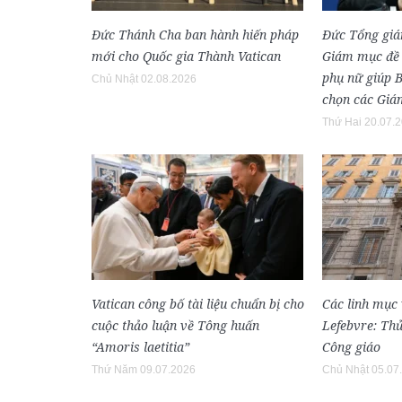
Đức Thánh Cha ban hành hiến pháp
Đức Tổng gi
mới cho Quốc gia Thành Vatican
Giám mục đề 
phụ nữ giúp 
Chủ Nhật 02.08.2026
chọn các Gi
Thứ Hai 20.07.
Vatican công bố tài liệu chuẩn bị cho
Các linh mục 
cuộc thảo luận về Tông huấn
Lefebvre: Thủ
“Amoris laetitia”
Công giáo
Thứ Năm 09.07.2026
Chủ Nhật 05.07