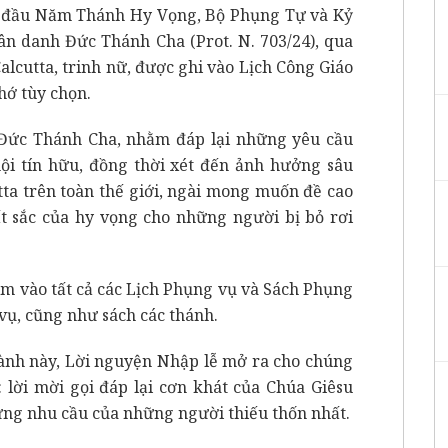
 đầu Năm Thánh Hy Vọng, Bộ Phụng Tự và Kỷ
ân danh Đức Thánh Cha (Prot. N. 703/24), qua
alcutta, trinh nữ, được ghi vào Lịch Công Giáo
hớ tùy chọn.
 Đức Thánh Cha, nhằm đáp lại những yêu cầu
hội tín hữu, đồng thời xét đến ảnh hưởng sâu
tta trên toàn thế giới, ngài mong muốn đề cao
 sắc của hy vọng cho những người bị bỏ rơi
hêm vào tất cả các Lịch Phụng vụ và Sách Phụng
vụ, cũng như sách các thánh.
ành này, Lời nguyện Nhập lễ mở ra cho chúng
 lời mời gọi đáp lại cơn khát của Chúa Giêsu
ứng nhu cầu của những người thiếu thốn nhất.