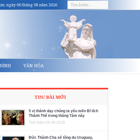
m, ngày 06 tháng 08 năm 2026
 ĐÌNH
VĂN HÓA
TIN/ BÀI MỚI
5 vị thánh dạy chúng ta yêu mến Bí tích
Thánh Thể trong tháng Tám này
Thứ Năm 06.08.2026
Đức Thánh Cha sẽ tông du Uruguay,