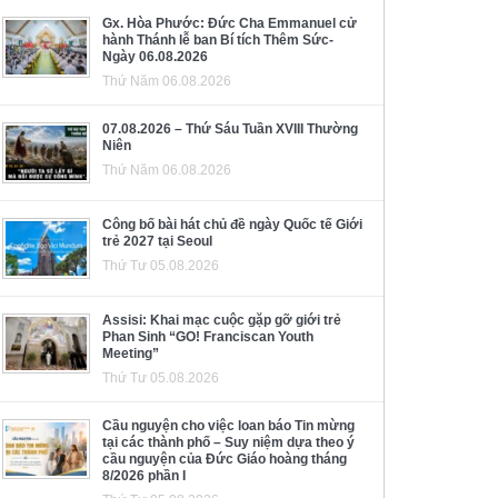
Gx. Hòa Phước: Đức Cha Emmanuel cử
hành Thánh lễ ban Bí tích Thêm Sức-
Ngày 06.08.2026
Thứ Năm 06.08.2026
07.08.2026 – Thứ Sáu Tuần XVIII Thường
Niên
Thứ Năm 06.08.2026
Công bố bài hát chủ đề ngày Quốc tế Giới
trẻ 2027 tại Seoul
Thứ Tư 05.08.2026
Assisi: Khai mạc cuộc gặp gỡ giới trẻ
Phan Sinh “GO! Franciscan Youth
Meeting”
Thứ Tư 05.08.2026
Cầu nguyện cho việc loan báo Tin mừng
tại các thành phố – Suy niệm dựa theo ý
cầu nguyện của Đức Giáo hoàng tháng
8/2026 phần I